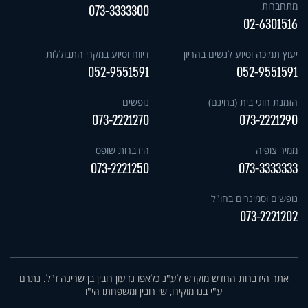
מתחברות
073-3333300
02-6301516
יעוץ תמיכה וסיוע לנשים בהריון
דיווח וסיוע במקרי התבוללות
052-9551591
052-9551591
הזמנת חוגי בית (בחינם)
נופשים
073-2221270
073-2221290
ממיר צופיה
הידברות שופס
073-2221250
073-3333333
נופשים וסמינרים בחו"ל
073-2221202
אתר הידברות החדש מוקדש לע"נ כלאפו גדעון רובין בן שרינה ז"ל. נתרם
ע"י בנו מוקירו, שי רובין ומשפחתו הי"ו