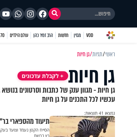
VOD
מגזין
חדשות
הרב זמיר כהן
עולם הילדים
70 שאלות
ראשי
תגיות
גן חיות
גן חיות
+ לקבלת עדכונים
גן חיות - מגוון ענק של כתבות וסרטונים בנושא 
עכשיו לכל התכנים על גן חיות
נמצאו 41 תוצאות:
תיעוד מהספארי בר"ג
הסייח הקטן נעמד וצועד בעקבו
רץ ברשת