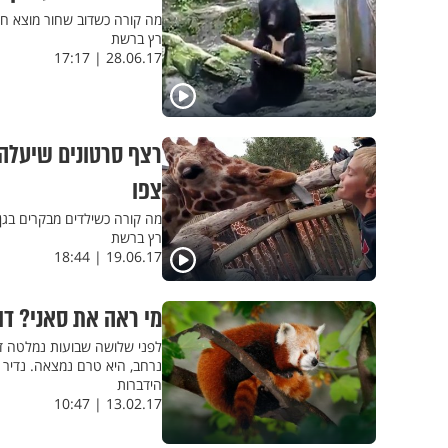
מה קורה כשדוב שחור מוצא חת
רץ ברשת
28.06.17 | 17:17
רצף סרטונים שיעלה ח
צפו
מה קורה כשילדים מבקרים בג
רץ ברשת
19.06.17 | 18:44
מי ראה את סאני? ד
לפני שלושה שבועות נמלטה דו
נרחב, היא טרם נמצאה. נדיר 
הידברות
13.02.17 | 10:47