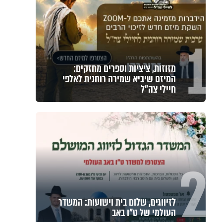
1
מזוזות, ציציות וספרים מחזקים:
המיזם שיביא שמירה רוחנית לאלפי
חיילי צה"ל
2
לזיווגים, שלום בית וישועות: המשדר
העולמי של ט"ו באב