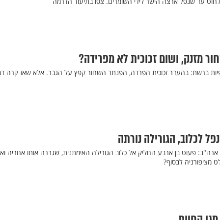
לחוט עד שנפל ארצה הישר לידי השומרים. צפו בתיעוד הדרמה
ר מזנק, ושום זכוכית לא מפרידה?
פיות ברשת: בהעדר זכוכית הפרדה, הפנתר השחור קפץ על הגבר. אלא שאז קרה דב
פל לכלוב, הגורילה נורתה
 ארה"ב: פעוט בן ארבע החליק אל כלוב הגורילה האימתנית, שגררה אותו אחריה ואי
לט מציפורניה לבסוף?
מגן החיות