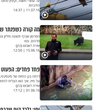
על עמודי חשמל, וקיפץ מחוט 
הידברות
11.07.16 | 14:37
מה קורה כשפנתר שחו
הסרטון שגרף תשעה מיליון צ
מדהים. צפו
שירה דאבוש (כהן)
15.06.16 | 12:50
פחד פחדים: הפעוט נ
דרמה בגן החיות של סינסינטי,
על חייו. איך הוא הצליח להימ
שירה דאבוש (כהן)
01.06.16 | 17:12
יפן: נלכד קוף שברח 