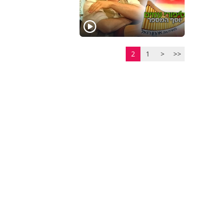
2
1
<
<<