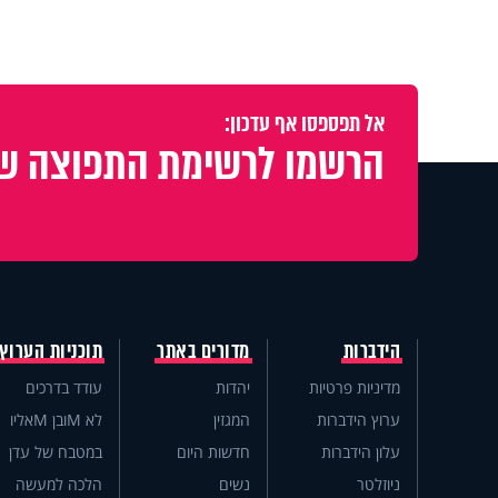
אל תפספסו אף עדכון:
הרשמו לרשימת התפוצה של
הידברות
מדורים באתר
תוכניות הערוץ
מדיניות פרטיות
יהדות
עודד בדרכים
ערוץ הידברות
המגזין
לא Mובן Mאליו
עלון הידברות
חדשות היום
במטבח של עדן
ניוזלטר
נשים
הלכה למעשה