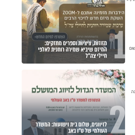
1
מזוזות, ציציות וספרים מחזקים:
המיזם שיביא שמירה רוחנית לאלפי
ׁוּם
חיילי צה"ל
הָה
2
לזיווגים, שלום בית וישועות: המשדר
העולמי של ט"ו באב