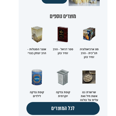
מוצרים נוספים
סט ארכיאולוגיה
ספר דניאל - הרב
אוצר הסגולות -
תנ"כית - הרב
זמיר כהן
הרב יצחק בצרי
זמיר כהן
שרשרת ננו
קופת צדקה
קופת צדקה
אשת חיל ואת
יוקרתית
לילדים
עלית על כולנה
לכל המוצרים