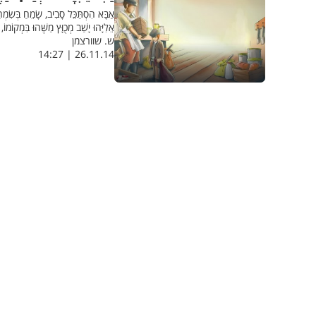
אַבָּא הִסְתַּכֵּל סָבִיב, שָׂמֵחַ בְּשִׂמְח
אֵלִיָּהוּ יָשַׁב מְכֻוָּץ מַשֶּׁהוּ בִּמְקו
ש. שוורצמן
26.11.14 | 14:27