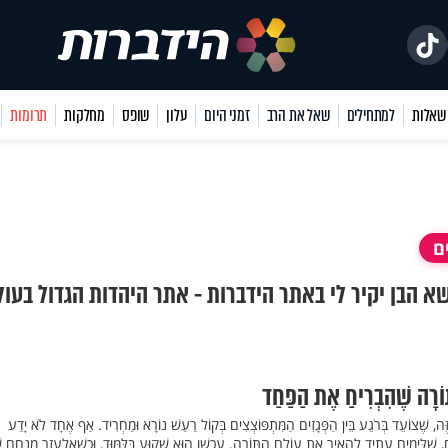
למתחילים
שאל את הרב
זמני היום
עלון
שופס
מחלקות
תרומות
ם
ושא הבן יקיר לי באתר הידברות - אתר היהדות הגדול בעול
ה שֶׁהִבְרִיחַ אֶת הַפַּחַד
ה, שֶׁצוֹעֵד בְּרֹגַע בֵּין הַפְּגָזִים הַמִּתְפּוֹצְצִים בְּקוֹל רַעַשׁ נוֹרָא וּמַחְרִיד. אַף אֶחָד לֹא יָדַע
 שֶׁלְּיָמִים עָתִיד לְהָאִיר אֶת עוֹלַם הַתּוֹרָה. עַכְשָׁו הוּא שָׁקוּעַ בַּלִּמּוּד, וּכְשֶׁאֶלְעָזָר מְנַחֵם ש