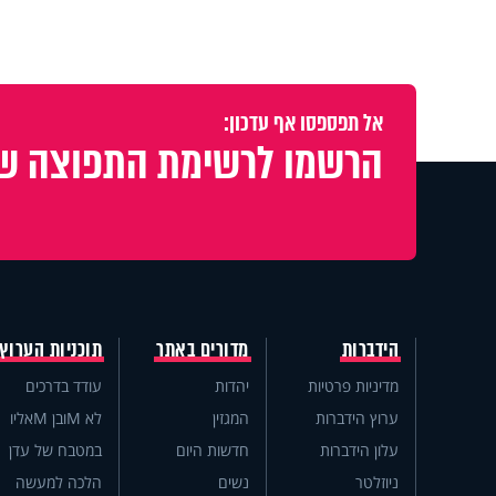
אל תפספסו אף עדכון:
הרשמו לרשימת התפוצה של
הידברות
מדורים באתר
תוכניות הערוץ
מדיניות פרטיות
יהדות
עודד בדרכים
ערוץ הידברות
המגזין
לא Mובן Mאליו
עלון הידברות
חדשות היום
במטבח של עדן
ניוזלטר
נשים
הלכה למעשה