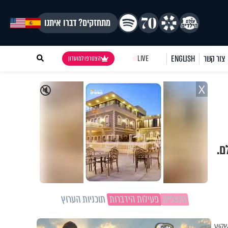
מתחזקים? דברו איתנו
צור קשר
ENGLISH
LIVE
הצטרפו למועדון
X
🔇
ם.
הנצפים
פעילות הידברות
תוכניות הערוץ
ָׁקוּעַ