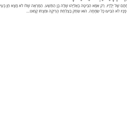
ָתָם שֶׁל יְלָדָיו. רַק אִמָּא הִבִּיטָה בְּאֵלִיָּהוּ שֶׁלָּהּ בֶּן הַתֵּשַׁע. הַמַּרְאֶה שֶׁלּוֹ לֹא מָצָא חֵן בְּעֵינ
ֹמוֹ, פָּנָיו לֹא הִבִּיעוּ כָּל שִׂמְחָה. הוּא שִׂחֵק בַּצַּלַּחַת הָרֵיקָה וּמִצְחוֹ קָמוּט...