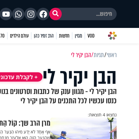
VOD
מגזין
חדשות
הרב זמיר כהן
עולם הילדים
70 שאלות
ראשי
תגיות
הבן יקיר לי
הבן יקיר לי
+ לקבלת עדכוני
הבן יקיר לי - מגוון ענק של כתבות וסרטונים בנ
כנסו עכשיו לכל התכנים על הבן יקיר לי
נמצאו 4 תוצאות:
מרן הרב שך: קוֹל הַתּוֹרָ
אַף אֶחָד לֹא יָדַע מִיהוּ הַנַּעַר הַזֶּ
שֶׁהַנַּעַר הַזֶּה הוּא אֶלְעָזָר מְנַחֵם,