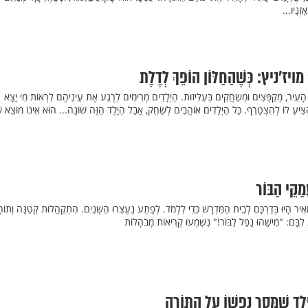
ָזְנָיו...
יץ: כְּשֶׁהַחַלּוֹן הוֹפֵךְ לְדֶלֶת
ת הָעִיר, מְקַפְּצִים וּמְשַׂחֲקִים בְּעַלִּיזוּת. הַיְלָדִים מְרִימִים לְרֶגַע אֶת עֵינֵיהֶם לִרְאוֹת מִי יָצָא
ִיעַ לוֹ לְהִצְטָרֵף. כָּל הַיְלָדִים אוֹהֲבִים לְשַׂחֵק, אֲבָל הַיֶּלֶד הַזֶּה שׁוֹנֶה... הוּא אֵינוֹ מוֹצֵא ש
ֵּי הַבּוֹר
ֵאִיר הָיוּ בְּדַרְכָּם לְבֵית הַמִּדְרָשׁ כְּדֵי לִלְמֹד. לְפֶתַע נֶעֶצְרוּ הַשְּׁנַיִם. הִתְקַהֲלוּת קְטַנָּה וְתוֹ
לִבָּם: "מִישֶׁהוּ נָפַל לַבּוֹר!" נִשְׁמְעוּ קְרִיאוֹת מְבֹהָלוֹת
יֶּלֶד שֶׁמָּסַר נַפְשׁוֹ עַל הַתּוֹרָה