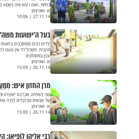
בַּלִּמּוּד, שׁוּם רַעַשׁ אֵינוֹ נִשְׁמָע בְּא
ש. שוורצמן
27.11.14 | 10:06
בעל ה'ישועות משה' מויז'נ
יְלָדִים רַבִּים מִסְתּוֹבְבִים בְּחוּצוֹ
מֵהַבַּיִת. מֹשֶׁהלֶ'ה? אֵין טַעַם לְהַצּ
עִנְיָן בַּמִּשְׂחָקִים
ש. שוורצמן
26.11.14 | 15:09
מרן החזון איש: מִמַּעֲמַק
שְׁנֵי הָאַחִים, אַבְרָהָם יְשַׁעְיָהוּ וּמ
שֶׁל אֲנָשִׁים מְבֻלְבָּלִים לָכְדָה אֶת 
ש. שוורצמן
26.11.14 | 15:00
רַבִּי אֵלִיָּהוּ לוֹפְּיַאן: הַ