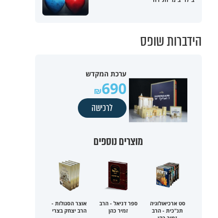
הידברות שופס
ערכת המקדש
690
לרכישה
מוצרים נוספים
סט ארכיאולוגיה
ספר דניאל - הרב
אוצר הסגולות -
תנ"כית - הרב
זמיר כהן
הרב יצחק בצרי
זמיר כהן