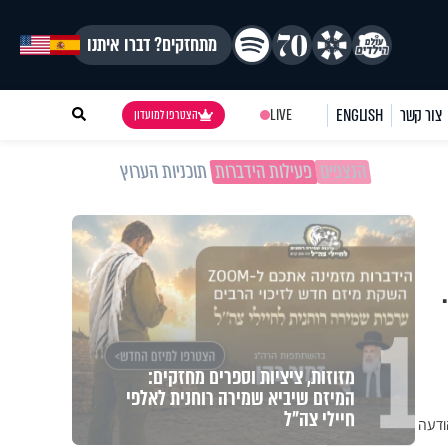
מתחזקים? דברו איתנו
צור קשר
ENGLISH
LIVE
הצטרפו למועדון
הנצפים
פעילות הידברות
תוכניות הערוץ
1
מזוזות, ציציות וספרים מחזקים:
המיזם שיביא שמירה רוחנית לאלפי
חיילי צה"ל
ודעה