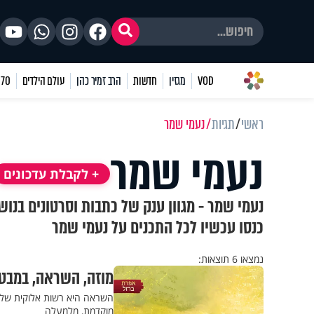
VOD
מגזין
חדשות
הרב זמיר כהן
עולם הילדים
70 שאלות
ראשי
תגיות
נעמי שמר
נעמי שמר
+ לקבלת עדכונים
נעמי שמר - מגוון ענק של כתבות וסרטונים בנו
כנסו עכשיו לכל התכנים על נעמי שמר
נמצאו 6 תוצאות:
מוזה, השראה, במבט 
השראה היא רשות אלוקית של א
מוקדמת, מלמעלה