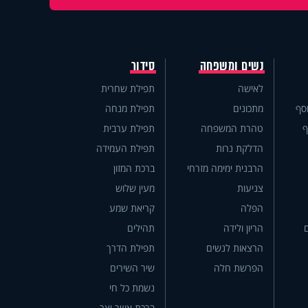
נשים ומשפחה
סידור
לאישה
תפילת שחרית
סף
מתכונים
תפילת מנחה
ף
טהרת המשפחה
תפילת ערבית
הדלקת נרות
תפילת העמידה
הרבנית ימימה מזרחי
ברכת המזון
צניעות
מעין שלוש
הפלה
קריאת שמע
הריון ולידה
תהילים
הרצאות לנשים
תפילת הדרך
הפרשת חלה
שיר השירים
נשמת כל חי
ברכת אשר יצר