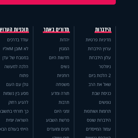
הידברות
מדורים באתר
תוכניות הערוץ
מדיניות פרטיות
יהדות
עודד בדרכים
ערוץ הידברות
המגזין
לא Mובן Mאליו
עלון הידברות
חדשות היום
במטבח של עדן
ניוזלטר
נשים
הלכה למעשה
2 הלכות ביום
רוחניות
פתוח
שאל את הרב
משפחה
גולן עם העם
כניסת שבת
תורה ומדע
מסע בין נשמות
נופשים
תרבות
להגיע רחוק
תרומות ושותפות
זמני היום
כך חזרתי בתשובה
הידברות שופס
פרשת השבוע
השראה יומית
עמוד המייסדים
חגים ומועדים
הייתי בעולם הבא
הצהרת נגישות
תוכן שיווקי