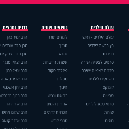
עולם הילדים
נושאים שונים
רבנים ומרצים
עולם הילדים - ראשי
לומדים תורה
הרב זמיר כהן
רץ ברשת לילדים
תנ"ך
מרן הרב עובדיה יו
בדיחות
גמרא
מרן הרב יצחק יוס
סרטים לצפייה ישירה
עשרת הדיברות
הרב יצחק פנגר
סדרות לצפייה ישירה
פינלנד סקול
הרב יגאל כהן
משחקים לילדים
סגולות
הרב שניר גואטה
קומיקס
חינוך
הרב ירון אשכנזי
טריוויה
בריאות ונפש
הרב ברוך רוזנבלום
סרטי טבע לילדים
אחרית הימים
הרב אורי זוהר
יצירות
הכרויות לדתיים
הרב שלום ארוש
חוגים
ספרי קודש
הרב אבנר קוואס
יודאיקה
הרב אליהו עמר