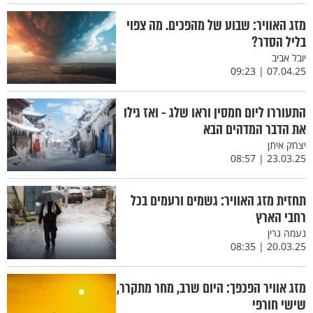
מזג האוויר: שבוע של מהפכים. מה צפוי
בליל הסדר?
יובל אביב
07.04.25 | 09:23
התעוררו ליום חמסין וראו שלג - ואז גילו
את הדבר המדהים הבא
יצחק איתן
23.03.25 | 08:57
תחזית מזג האוויר: גשמים ורעמים בכל
רחבי הארץ
נעמה גרין
20.03.25 | 08:35
מזג אוויר הפכפך: היום שרב, מחר מתקרר,
שישי חורפי