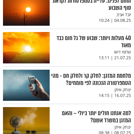
החום לפנינו: עלייה בטמפרטורות לקראת
סוף השבוע
יובל אביב
04.08.25 | 10:24
40 מעלות ויותר: שבוע של גל חום כבד
מאוד
שלומי דיאז
21.07.25 | 13:11
מלחמת המזגן: לחלק קר ולחלק חם - מהי
הטמפרטורה הנכונה לפי מומחים?
יצחק איתן
16.07.25 | 14:15
למה אנחנו חולים יותר ביולי – והאם
המזגן במשרד אשם?
יצחק איתן
08.07.25 | 08:38