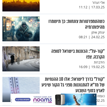
אלי זערור
17.03.25 | 11:12
כשהטמפרטורות צונחות: כך תישמרו
מהיפותרמיה
יצחק איתן
24.02.25 | 08:21
"קור-על": הכוננות בישראל לסופה
הקרבה. צפו
הידברות
19.02.25 | 16:09
"קורל" בדרך לישראל: אלו 10 ההנחיות
של מד"א להתגוננות מפני גל הקור שיגיע
לארץ בסוף השבוע
נעמה גרין
X
19.02.25 | 10:16