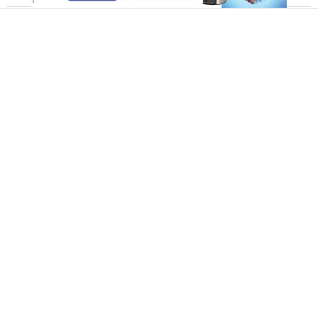
ההתקפלות המהירה של רוסיה: מה גרם
לפוטין לוותר על סוריה?
הידברות
13.01.25 | 11:32
מהי תסמונת הוואנה, ואיך צבא רוסיה
קשור לזה?
שירה דאבוש (כהן)
30.12.24 | 11:14
אזרבייג'ן: המטוס שהתרסק נפגע מטיל
רוסי
שלומי דיאז
26.12.24 | 17:53
רוסיה: נעצר המתנקש בחייו של הגנרל
הרוסי