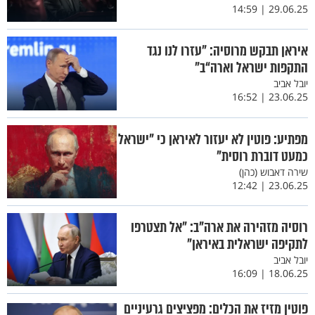
29.06.25 | 14:59
איראן תבקש מרוסיה: ״עזרו לנו נגד
התקפות ישראל וארה“ב״
יובל אביב
23.06.25 | 16:52
מפתיע: פוטין לא יעזור לאיראן כי "ישראל
כמעט דוברת רוסית"
שירה דאבוש (כהן)
23.06.25 | 12:42
רוסיה מזהירה את ארה”ב: ״אל תצטרפו
לתקיפה ישראלית באיראן״
יובל אביב
18.06.25 | 16:09
פוטין מזיז את הכלים: מפציצים גרעיניים