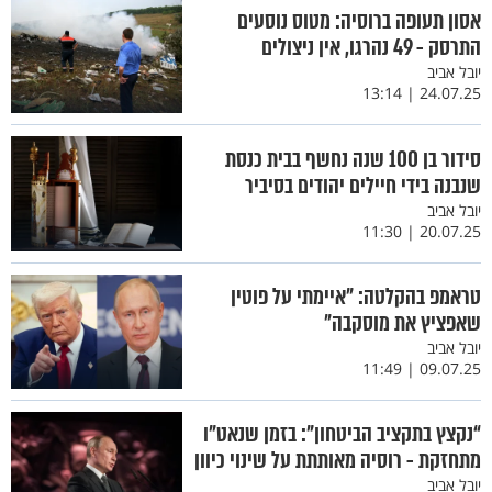
אסון תעופה ברוסיה: מטוס נוסעים
התרסק - 49 נהרגו, אין ניצולים
יובל אביב
24.07.25 | 13:14
סידור בן 100 שנה נחשף בבית כנסת
שנבנה בידי חיילים יהודים בסיביר
יובל אביב
20.07.25 | 11:30
טראמפ בהקלטה: ״איימתי על פוטין
שאפציץ את מוסקבה״
יובל אביב
09.07.25 | 11:49
“נקצץ בתקציב הביטחון”: בזמן שנאט”ו
מתחזקת - רוסיה מאותתת על שינוי כיוון
יובל אביב