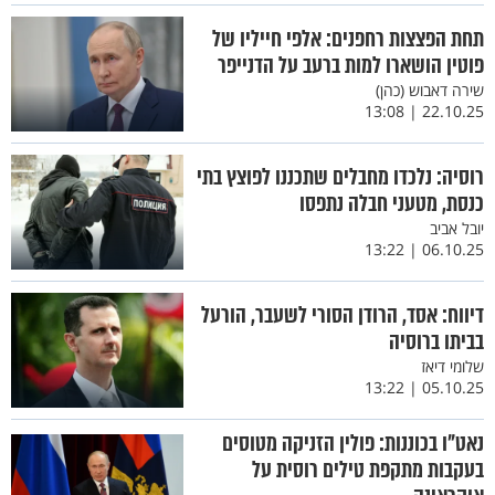
תחת הפצצות רחפנים: אלפי חייליו של
פוטין הושארו למות ברעב על הדנייפר
שירה דאבוש (כהן)
22.10.25 | 13:08
רוסיה: נלכדו מחבלים שתכננו לפוצץ בתי
כנסת, מטעני חבלה נתפסו
יובל אביב
06.10.25 | 13:22
דיווח: אסד, הרודן הסורי לשעבר, הורעל
בביתו ברוסיה
שלומי דיאז
05.10.25 | 13:22
נאט"ו בכוננות: פולין הזניקה מטוסים
בעקבות מתקפת טילים רוסית על