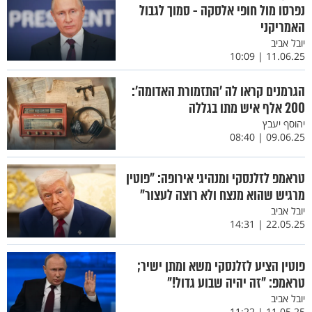
נפרסו מול חופי אלסקה - סמוך לגבול
האמריקני
יובל אביב
11.06.25 | 10:09
הגרמנים קראו לה 'התזמורת האדומה':
200 אלף איש מתו בגללה
יהוסף יעבץ
09.06.25 | 08:40
טראמפ לזלנסקי ומנהיגי אירופה: ״פוטין
מרגיש שהוא מנצח ולא רוצה לעצור״
יובל אביב
22.05.25 | 14:31
פוטין הציע לזלנסקי משא ומתן ישיר;
טראמפ: ״זה יהיה שבוע גדול!״
יובל אביב
11.05.25 | 11:22