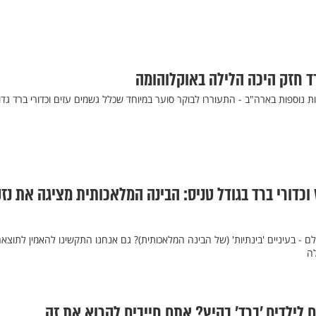
 חזק היכה הלילה באוקלוהומה
ות נוספות בארה"ב - התעוררו לבוקר סוער במיוחד שכלל גשמים עזים וכדורי ברד גדו
וכדורי ברד בגודל טניס: הבינה המלאכותית מציגה את נזק
ולם - בעיניים 'בינתיות' (של הבינה המלאכותית)? גם אנחנו התקשינו להאמין לתוצאה
ה
 לילדים 'ברד' בקיץ? אתם חייבים לקרוא את זה