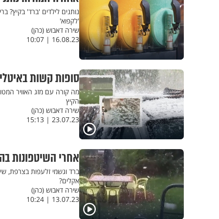
נותנים לילדים 'ברד' בקיץ? 
'לקפוא'
שירה דאבוש (כהן)
16.08.23 | 10:07
סופות קשות באיטליה
מה קורה עם מזג האוויר המטור
הקיץ
שירה דאבוש (כהן)
23.07.23 | 15:13
אחרי השיטפונות בהו
ברד וגשמי זלעפות בצרפת, שיט
אקלים?
שירה דאבוש (כהן)
13.07.23 | 10:24