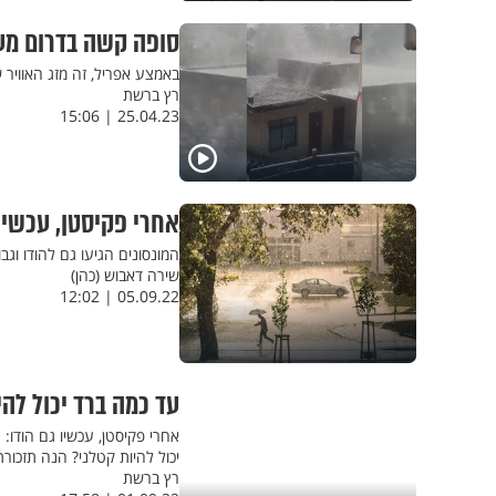
סופה קשה בדרום מער
באמצע אפריל, זה מזג האוויר
רץ ברשת
25.04.23 | 15:06
אחרי פקיסטן, עכשיו הודו: 23 הרוגים תוך יומיים - מ
המונסונים הגיעו גם להודו וגבו את חייהם של 23 ב
שירה דאבוש (כהן)
05.09.22 | 12:02
עד כמה ברד יכול לה
יכול להיות קטלני? הנה תזכור
רץ ברשת