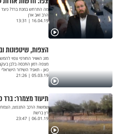
צפו: חדשות אודות ע
מה התרחש במכת ברד? כיצד ה
הרב זאב ארן
16.04.19 | 13:31
הצפות, שיטפונות ובר
מזג האוויר החורפי צפוי להמש
מצפה רמון התכסה בלבן בעקבו
כאן - תאגיד השידור הישראלי
05.03.19 | 21:26
תיעוד מצמרר: ברד כב
שמשות הרכב התנפצו, הצמחייה
רץ ברשת
06.01.19 | 23:47