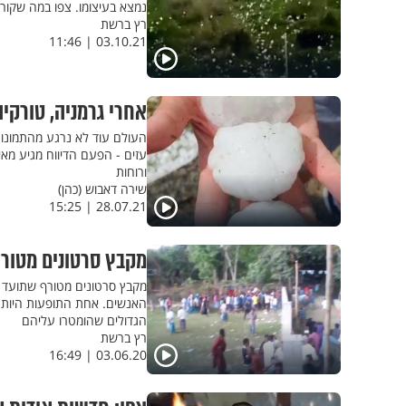
נמצא בעיצומו. צפו במה שקורה 
רץ ברשת
03.10.21 | 11:46
אחרי גרמניה, טורקיה
עזים - הפעם הדיווח מגיע מאי
ורוחות
שירה דאבוש (כהן)
28.07.21 | 15:25
מקבץ סרטונים מטורף
מקבץ סרטונים מטורף שתועד מר
האנשים. אחת התופעות היותר
הגדולים שהומטרו עליהם
רץ ברשת
03.06.20 | 16:49