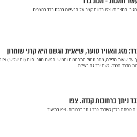
שר המכות - מכת ברד
גיבו המצרים? צפו בדיווח קצר על הנעשה במכת ברד במצרים
ד: מזג האוויר סוער, שיאנית הגשם היא קרני שומרון
ך עד שעות הלילה, מחר תחול התחממות וחמישי הגשם חוזר. היום (יום שלישי) אזור
ת הברד הכבד, גשם ירד גם באילת
ד ניתך ברחובות קנדה. צפו
 כוסתה בלבן כשברד כבד ניתך ברחובות. צפו בתיעוד