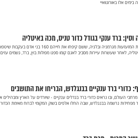
בימים אלו באורוגוואיי
 וסין: ברד ענקי בגודל כדור טניס, מכה באיטליה
העולם עוד לא נרגע מהתמונות המזעזעות מגרמניה ובלגיה, ששם קיפחו את חייהם 160 בני אדם בעקבו
טליה, לאחר שעשרות עיירות מסביב לאגם קומו ספגו מפולות בוץ, ברד, גשמים עזים
: כדורי ברד ענקיים בבנגלדש, הבריחו את התושבים
חבי העולם, ובו נראים כדורי ברד בגדלים ענקיים - שיורדים על הארץ ומבהילים א
 מפחידות נרשמה בבנגלדש, שבה החלו אלפים בשוק המקומי לברוח מאימת הכדורי