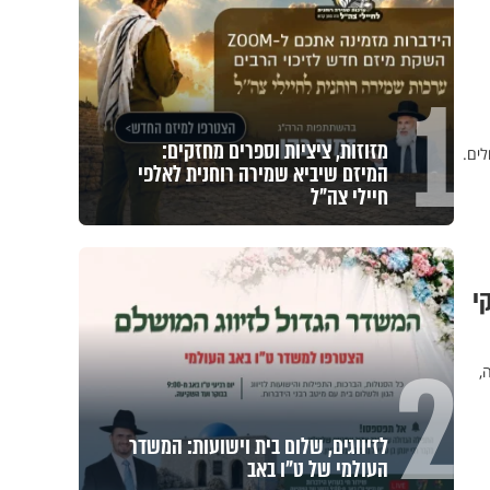
1
מזוזות, ציציות וספרים מחזקים:
לים.
המיזם שיביא שמירה רוחנית לאלפי
חיילי צה"ל
י
2
,
לזיווגים, שלום בית וישועות: המשדר
העולמי של ט"ו באב