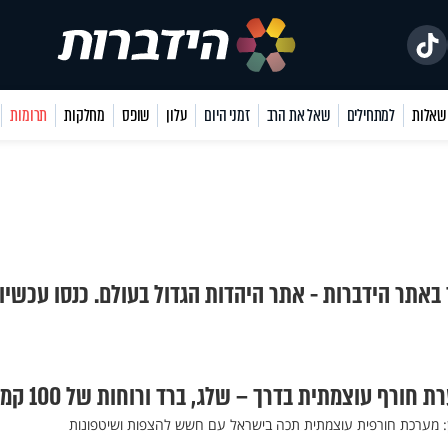
למתחילים
שאל את הרב
זמני היום
עלון
שופס
מחלקות
תרומות
 באתר הידברות - אתר היהדות הגדול בעולם. כנסו עכשיו
חורף עוצמתית בדרך – שלג, ברד ורוחות של 100 קמ"ש
ן: מערכת חורפית עוצמתית תכה בישראל עם חשש להצפות ושיטפונות