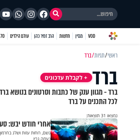
VOD
מגזין
חדשות
הרב זמיר כהן
עולם הילדים
70 שאלות
ראשי
תגיות
ברד
ברד
+ לקבלת עדכונים
ברד - מגוון ענק של כתבות וסרטונים בנושא ברד
לכל התכנים על ברד
נמצאו 31 תוצאות:
אחרי חודש יבש: סערת 
גשם, רוחות עזות ושלג בחרמו
נעמה גרין