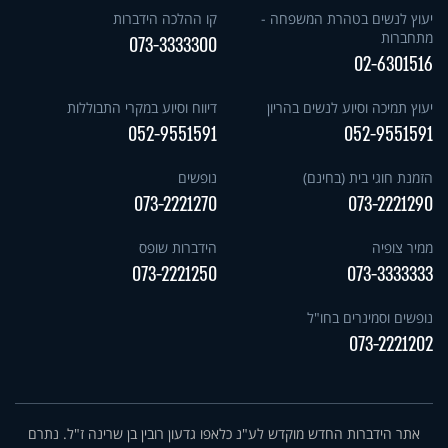
יעוץ לנשים בטהרת המשפחה -
קו ההלכה הידברות
מתחברות
073-3333300
02-6301516
יעוץ תמיכה וסיוע לנשים בהריון
דיווח וסיוע במקרי התבוללות
052-9551591
052-9551591
הזמנת חוגי בית (בחינם)
נופשים
073-2221270
073-2221290
ממיר צופיה
הידברות שופס
073-2221250
073-3333333
נופשים וסמינרים בחו"ל
073-2221202
אתר הידברות החדש מוקדש לע"נ כלאפו גדעון רובין בן שרינה ז"ל. נתרם