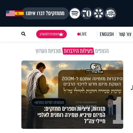
מתחזקים? דברו איתנו
צור קשר
ENGLISH
LIVE
הצטרפו למועדון
הנצפים
פעילות הידברות
תוכניות הערוץ
1
מזוזות, ציציות וספרים מחזקים:
המיזם שיביא שמירה רוחנית לאלפי
חיילי צה"ל