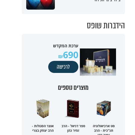
הידברות שופס
ערכת המקדש
690
לרכישה
מוצרים נוספים
סט ארכיאולוגיה
ספר דניאל - הרב
אוצר הסגולות -
תנ"כית - הרב
זמיר כהן
הרב יצחק בצרי
זמיר כהן