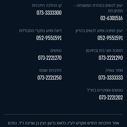
יעוץ לנשים בטהרת המשפחה -
קו ההלכה הידברות
מתחברות
073-3333300
02-6301516
יעוץ תמיכה וסיוע לנשים בהריון
דיווח וסיוע במקרי התבוללות
052-9551591
052-9551591
הזמנת חוגי בית (בחינם)
נופשים
073-2221270
073-2221290
ממיר צופיה
הידברות שופס
073-2221250
073-3333333
נופשים וסמינרים בחו"ל
073-2221202
אתר הידברות החדש מוקדש לע"נ כלאפו גדעון רובין בן שרינה ז"ל. נתרם