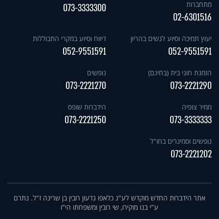
מתחברות
073-3333300
02-6301516
יעוץ תמיכה וסיוע לנשים בהריון
דיווח וסיוע במקרי התבוללות
052-9551591
052-9551591
הזמנת חוגי בית (בחינם)
נופשים
073-2221270
073-2221290
ממיר צופיה
הידברות שופס
073-2221250
073-3333333
נופשים וסמינרים בחו"ל
073-2221202
אתר הידברות החדש מוקדש לע"נ כלאפו גדעון רובין בן שרינה ז"ל. נתרם
ע"י בנו מוקירו, שי רובין ומשפחתו הי"ו