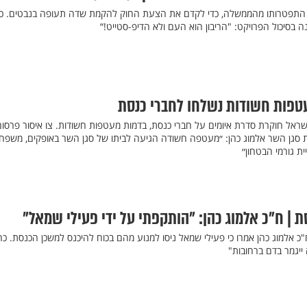
ל התפטרותו מהממשלה, כדי לקדם את הצעת החוק להקמת שדה תעופה בנבטים. כ
בסיכול הפרויקט: "הריבון הוא העם ולא הדיפ-סטייט!“
פות חשודות נשלחו לחברי כנסת
של משטרת ישראל חוקרת סדרת איומים על חברי כנסת, בדמות מעטפות חשודות. צו איסור פרסו
 סגן השר אלמוג כהן: ״מעטפה חשודה הגיעה לביתו של סגן השר באופקים, משפח
 גורמי הבטחון״
 | ח"כ אלמוג כהן: "הותקפתי על ידי פעילי שמאל"
כ אלמוג כהן אמרו כי פעילי שמאל ניסו למנוע מהם בכוח להיכנס למשכן הכנסת. כה
ייגמר בדם ברחובות"