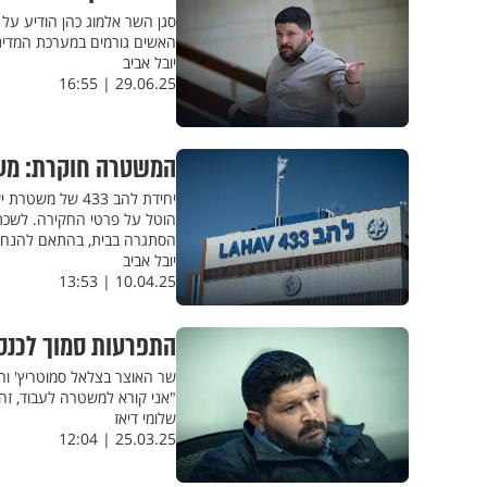
סגן השר אלמוג כהן הודיע ע
האשים גורמים במערכת המדינה 
יובל אביב
29.06.25 | 16:55
המשטרה חוקרת: מעט
יחידת להב 433 
הוטל על פרטי החקירה. לשכת
הסתגרה בבית, בהתאם להנחיית
יובל אביב
10.04.25 | 13:53
התפרעות סמוך לכנסת
שר האוצר בצלאל סמוטריץ' וח"
"אני קורא למשטרה לעבוד, זה 
שלומי דיאז
25.03.25 | 12:04