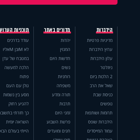
הידברות
מדורים באתר
תוכניות הערוץ
מדיניות פרטיות
יהדות
עודד בדרכים
ערוץ הידברות
המגזין
לא Mובן Mאליו
עלון הידברות
חדשות היום
במטבח של עדן
ניוזלטר
נשים
הלכה למעשה
2 הלכות ביום
רוחניות
פתוח
שאל את הרב
משפחה
גולן עם העם
כניסת שבת
תורה ומדע
מסע בין נשמות
נופשים
תרבות
להגיע רחוק
תרומות ושותפות
זמני היום
כך חזרתי בתשובה
הידברות שופס
פרשת השבוע
השראה יומית
עמוד המייסדים
חגים ומועדים
הייתי בעולם הבא
הצהרת נגישות
תוכן שיווקי