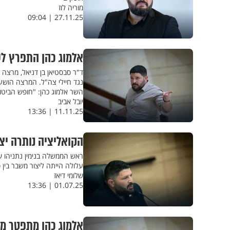
מוריה לוז
27.11.25 | 09:04
אלמוג כהן התפרץ לש
ד"ר סבסטיאן בן דניאל, מרצה
נגד חיילי צה"ל. המרצה הושע
השר אלמוג כהן: "חופש הביטוי
יובל אביב
11.11.25 | 13:36
הקואליציה נותרה יצי
ראש הממשלה בנימין נתניהו 
עלולה הייתה ליצור משבר בין 
שלומי דיאז
01.07.25 | 13:36
אלמוג כהן מתפטר מ