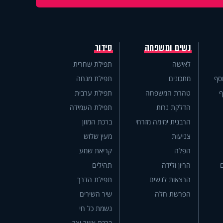
נשים ומשפחה
סידור
לאישה
תפילת שחרית
סף
מתכונים
תפילת מנחה
ף
טהרת המשפחה
תפילת ערבית
הדלקת נרות
תפילת העמידה
הרבנית ימימה מזרחי
ברכת המזון
צניעות
מעין שלוש
הפלה
קריאת שמע
הריון ולידה
תהילים
הרצאות לנשים
תפילת הדרך
הפרשת חלה
שיר השירים
נשמת כל חי
ברכת אשר יצר