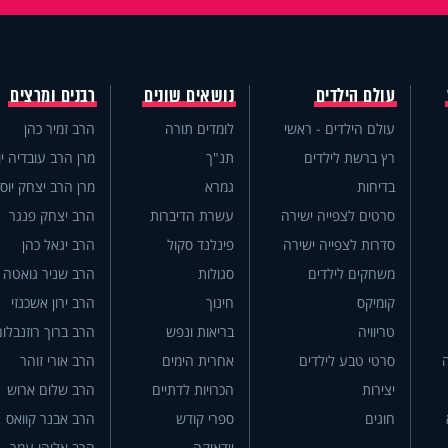
עולם הילדים
נושאים שונים
רבנים ומרצים
עולם הילדים - ראשי
לומדים תורה
הרב זמיר כהן
רץ ברשת לילדים
תנ"ך
מרן הרב עובדיה יו
בדיחות
גמרא
מרן הרב יצחק יוס
סרטים לצפייה ישירה
עשרת הדיברות
הרב יצחק פנגר
סדרות לצפייה ישירה
פינלנד סקול
הרב יגאל כהן
משחקים לילדים
סגולות
הרב שניר גואטה
קומיקס
חינוך
הרב ירון אשכנזי
טריוויה
בריאות ונפש
הרב ברוך רוזנבלום
סרטי טבע לילדים
אחרית הימים
הרב אורי זוהר
יצירות
הכרויות לדתיים
הרב שלום ארוש
חוגים
ספרי קודש
הרב אבנר קוואס
יודאיקה
הרב אליהו עמר