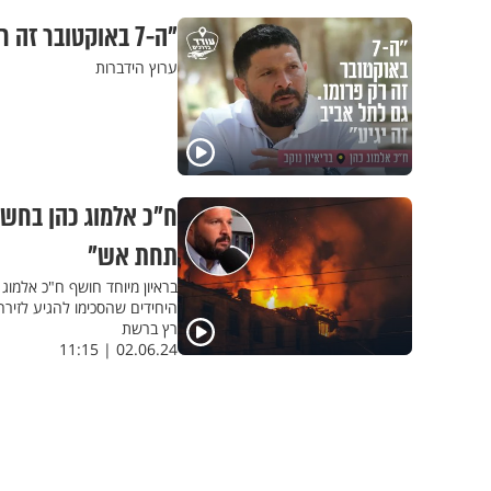
"ה-7 באוקטובר זה רק פרומו. גם לתל אביב זה יגיע": ח"כ אלמוג כהן בריאיון נוקב
ערוץ הידברות
ח"כ אלמוג כהן בחשי
תחת אש"
בראיון מיוחד חושף ח"כ אלמוג
היחידים שהסכימו להגיע לזירה
רץ ברשת
02.06.24 | 11:15