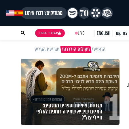
מתחזקים? דברו איתנו
צור קשר
ENGLISH
LIVE
הצטרפו למועדון
הנצפים
פעילות הידברות
תוכניות הערוץ
1
מזוזות, ציציות וספרים מחזקים:
המיזם שיביא שמירה רוחנית לאלפי
חיילי צה"ל