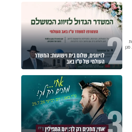
2
ת
סגן
לזיווגים, שלום בית וישועות: המשדר
העולמי של ט"ו באב
3
אחי, מחכים רק לך: יום התפילין