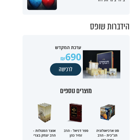
הידברות שופס
ערכת המקדש
690
לרכישה
מוצרים נוספים
סט ארכיאולוגיה
ספר דניאל - הרב
אוצר הסגולות -
תנ"כית - הרב
זמיר כהן
הרב יצחק בצרי
זמיר כהן