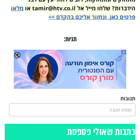
הידברות? שלחו מייל אל tamir@htv.co.il או
מלאו
פרטים כאן, ונחזור אליכם בהקדם >>
תגיות:
X
🔇
תגובות
הוסיפו תגובה
כתבות שאולי פספסת