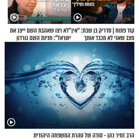
קוד פתוח | סדריק בן שבת: "אין
"לא רצו שאהבת השם ייצג את
מצב שאני לא מכבד אותך
ישראל": חנינת השם גורדון
בבוקר בהנחת תפילין"
בריאיון מעורר השראה
הרב זמיר כהן - סודה של טהרת המשפחה היהודית