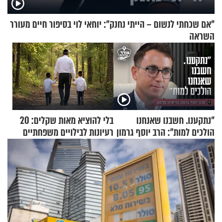
"אם שכחתי לנשום – הייתי נחנק": יוחאי לוי בסיפור חיים מעורר
השראה
"נתקענו. חשבנו שאנחנו
בלי להוציא מאות שקלים: 20
הולכים למות": הרב יוסף גרמון
רעיונות לבילויים משפחתיים
בריאיון מרתק
כמעט בחינם