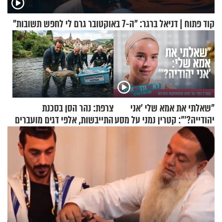
קוד פתוח | דניאל ברגר: "ה-7 באוקטובר גרם לי לחפש תשובות"
"שאלתי את אמא שלי 'אני
צרפת: נהר הסן בסכנת
יהודייה?'": קטרין נמני על מסע
התייבשות, אלפי דגים מועברים
ההתחזקות המרגש
במבצעי חילוץ