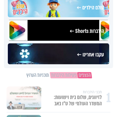
עולם הילדים ←
הידברות Shorts ←
עקבו אחרינו ←
הנצפים
פעילות הידברות
תוכניות הערוץ
1
תכני הידברות
לזיווגים, שלום בית וישועות:
המשדר העולמי של ט"ו באב