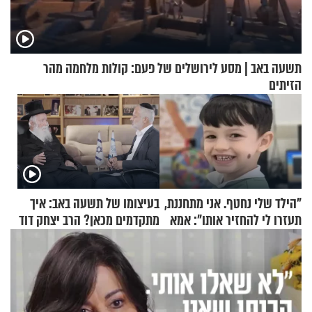
תשעה באב | מסע לירושלים של פעם: קולות מלחמה מהר
הזיתים
"הילד שלי נחטף. אני מתחננת,
בעיצומו של תשעה באב: איך
תעזרו לי להחזיר אותו": אמא
מתקדמים מכאן? הרב יצחק דוד
של יובל בן ה-4 בריאיון דומע
גרוסמן בשיחה מיוחדת