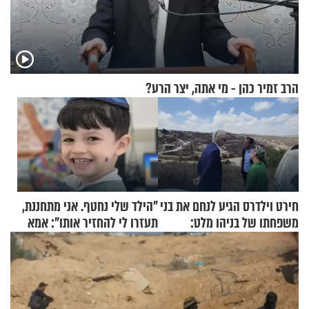
הרב זמיר כהן - מי אתה, יצר הרע?
חירט וילדרס הגיע לנחם את בני
"הילד שלי נחטף. אני מתחננת,
משפחתו של בניהו מלט:
תעזרו לי להחזיר אותו": אמא
"מיליונים באירופה תומכים
של יובל בן ה-4 בריאיון דומע
בכם"