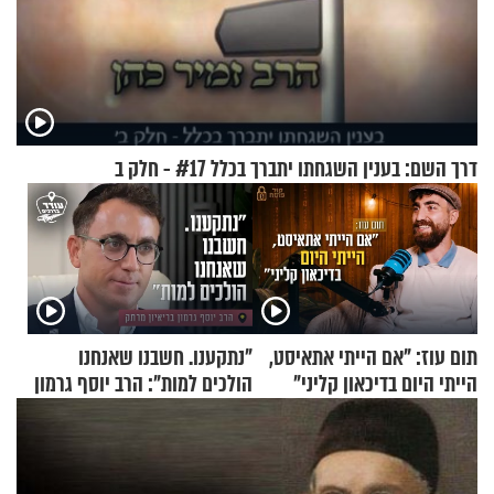
דרך השם: בענין השגחתו יתברך בכלל #17 - חלק ב
תום עוז: "אם הייתי אתאיסט,
"נתקענו. חשבנו שאנחנו
הייתי היום בדיכאון קליני"
הולכים למות": הרב יוסף גרמון
בריאיון מרתק