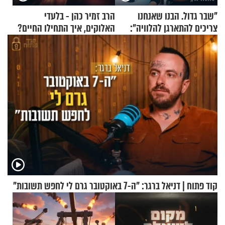
"שבר גדול. הבנו שאנחנו
הרב זמיר כהן - בלעדי
צריכים להתארגן להלוויה":
האלוקים, איך התחילו החיים?
זוגיות במבחן, הפעם עם מרים
וגד דנינו
קוד פתוח | דניאל ברגר: "ה-7 באוקטובר גרם לי לחפש תשובות"