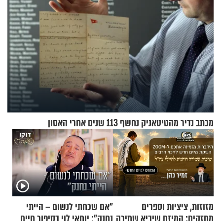
מכתב נדיר מהטיטאניק נחשף 113 שנים אחרי האסון
מזוזות, ציציות וספרים
"אם שכחתי לנשום – הייתי
מחזקים: המיזם שיביא שמירה
נחנק": יוחאי לוי בסיפור חיים