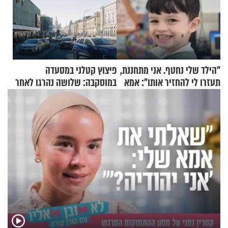
"הילד שלי נחטף. אני מתחננת,
פיצוץ קטלני במסעדה
תעזרו לי להחזיר אותו": אמא
במוסקבה: שלושה נהרגו לאחר
של יובל בן ה-4 בריאיון דומע
שמטען שנשאה אישה התפוצץ