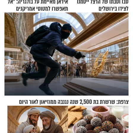
סבו וסבתו של הרצל ייטמנו
איראן מאיימת על בולגריה: "אל
לצידו בירושלים
תאפשרו למטוסי אמריקנים
להמריא מהשטח שלכם"
צרפת: שרשרת בת 2,500 שנה נגנבה ממוזיאון לאור היום