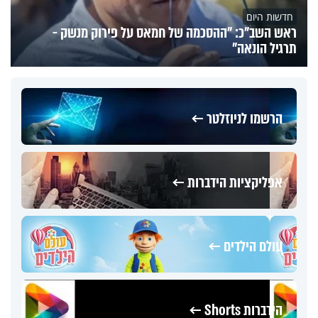
חדשות היום
ראש השב"כ: "ההסכמה של חמאס על פירוק מנשק -
תרגיל הונאה"
הרשמו לניוזלטר ←
אפליקציות הידברות ←
עולם הילדים ←
הידברות Shorts ←