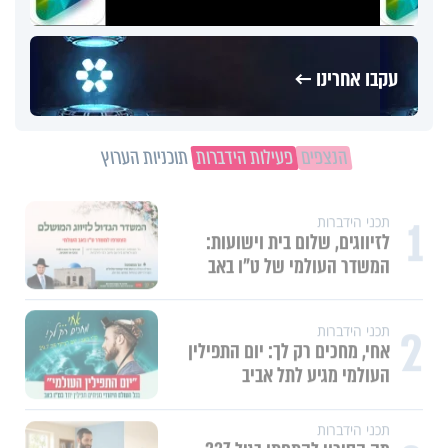
עקבו אחרינו ←
הנצפים
פעילות הידברות
תוכניות הערוץ
1
תכני הידברות
לזיווגים, שלום בית וישועות:
המשדר העולמי של ט"ו באב
2
תכני הידברות
אחי, מחכים רק לך: יום התפילין
העולמי מגיע לתל אביב
תכני הידברות
מה הסיכוי להתחתן בגיל 37?