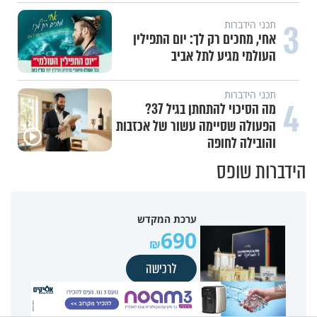
3
תכני הידברות
אחי, מחכים רק לך: יום התפילין
העולמי מגיע לתל אביב
תכני הידברות
4
מה הסיכוי להתחתן בגיל 37?
הפעולה שסיימה עשור של אכזבות
והובילה לחופה
הידברות שופס
ערכת המקדש
690
לרכישה
X