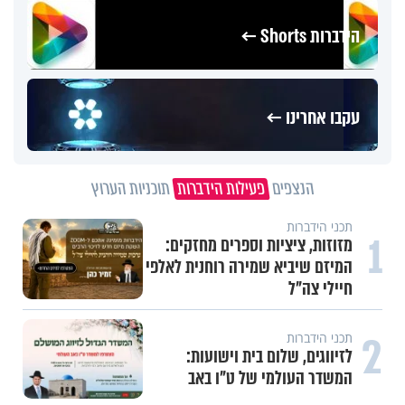
הידברות Shorts ←
עקבו אחרינו ←
הנצפים
פעילות הידברות
תוכניות הערוץ
תכני הידברות
1
מזוזות, ציציות וספרים מחזקים:
המיזם שיביא שמירה רוחנית לאלפי
חיילי צה"ל
2
תכני הידברות
לזיווגים, שלום בית וישועות:
המשדר העולמי של ט"ו באב