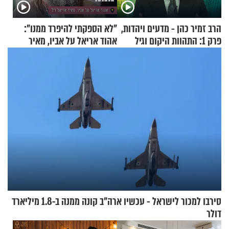
הרב זמיר כהן - מדעים ויהדות,
"לא הספקתי להיפרד ממנו":
פרק 1: התהוות היקום וגיל
אהוד אריאל על אביו, מאיר
העולם
אריאל ז"ל
סירבו למכור לישראל - עכשיו ארה"ב קונה ממנה ב-1.8 מיליארד
דולר