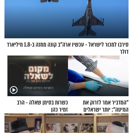
סירבו למכור לישראל - עכשיו ארה"ב קונה ממנה ב-1.8 מיליארד
דולר
"המדביר אמר לזרוק את
כשרות בסימן שאלה - הרב
המיטה": יותר ישראלים
זמיר כהן
מדווחים על מכת פשפשי
המיטה