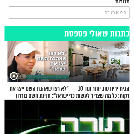
תגובות
הוסיפו תגובה
כתבות שאולי פספסת
הבית יריח טוב יותר תוך 10
"לא רצו שאהבת השם ייצג את
דקות: כל מה שצריך לעשות כדי
ישראל": חנינת השם גורדון
לרענן את הבית
בריאיון מעורר השראה