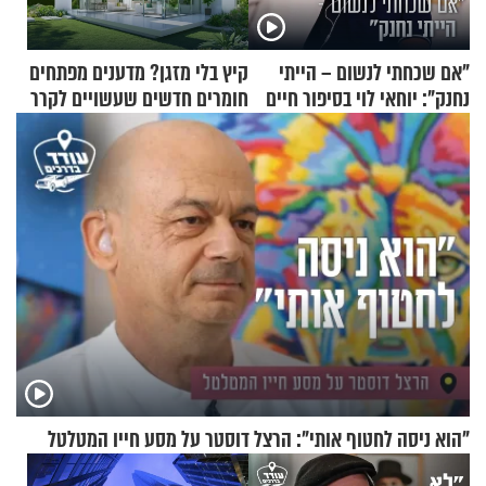
"אם שכחתי לנשום – הייתי
קיץ בלי מזגן? מדענים מפתחים
נחנק": יוחאי לוי בסיפור חיים
חומרים חדשים שעשויים לקרר
מעורר השראה
בתים
"הוא ניסה לחטוף אותי": הרצל דוסטר על מסע חייו המטלטל