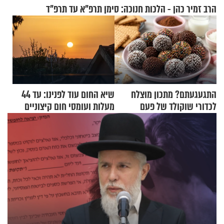
הרב זמיר כהן - הלכות חנוכה: סימן תרפ"א עד תרפ"ד
התגעגעתם? מתכון מוצלח
שיא החום עוד לפנינו: עד 44
לכדורי שוקולד של פעם
מעלות ועומסי חום קיצוניים