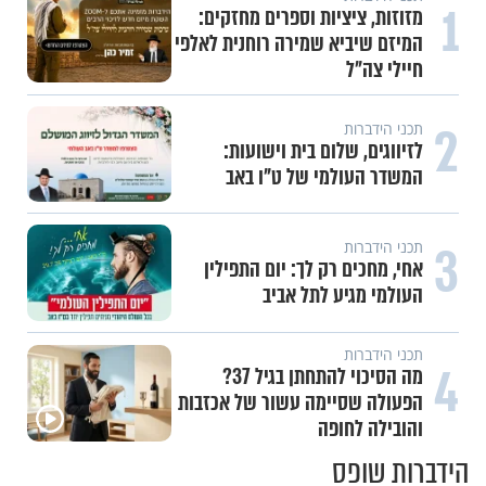
1
מזוזות, ציציות וספרים מחזקים:
המיזם שיביא שמירה רוחנית לאלפי
חיילי צה"ל
2
תכני הידברות
לזיווגים, שלום בית וישועות:
המשדר העולמי של ט"ו באב
3
תכני הידברות
אחי, מחכים רק לך: יום התפילין
העולמי מגיע לתל אביב
תכני הידברות
4
מה הסיכוי להתחתן בגיל 37?
הפעולה שסיימה עשור של אכזבות
והובילה לחופה
הידברות שופס