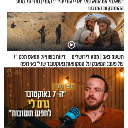
"שאלתי את אמא שלי 'אני יהודייה?'": קטרין נמני על מסע
ההתחזקות המרגש
תשעה באב | מסע לירושלים
דיווח בשוויץ: חמאס תכנן "7
של פעם: המאבק על המקוואות
באוקטובר שני" באירופה