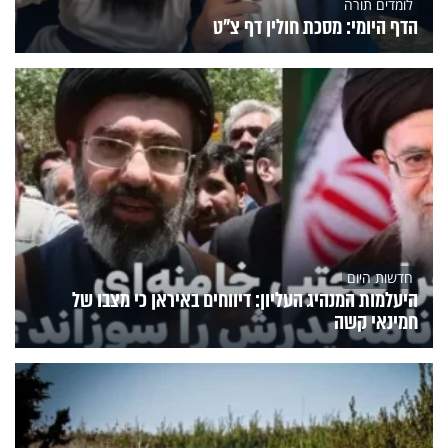
לומדים תורה
הדף היומי: מסכת חולין דף צ"ט
חדשות היום
היעלמות המנהיג העליון: דיווחים באיראן כי מצבו של
חמינאי קשה