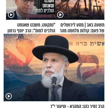
תשעה באב | מסע לירושלים
"נתקענו. חשבנו שאנחנו
של פעם: קולות מלחמה מהר
הולכים למות": הרב יוסף גרמון
הזיתים
בריאיון מרתק
הרב זמיר כהן: המקרא - שיעור י"ז