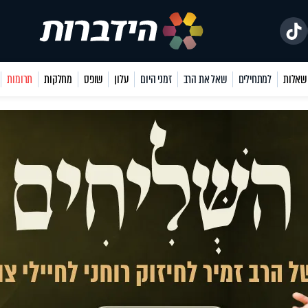
למתחילים
שאל את הרב
זמני היום
עלון
שופס
מחלקות
תרומות