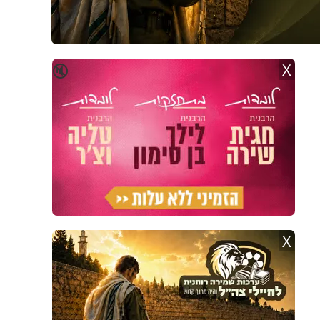
X
🔇
X