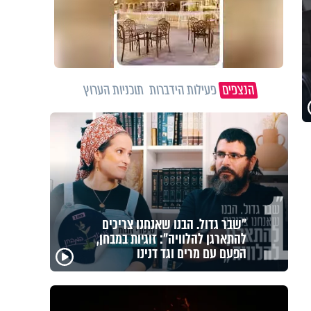
הנצפים
פעילות הידברות
תוכניות הערוץ
1
לזיווגים, שלום בית וישועות: המשדר
העולמי של ט"ו באב