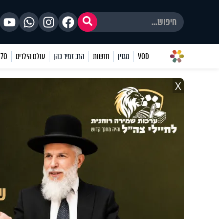
VOD
מגזין
חדשות
הרב זמיר כהן
עולם הילדים
70 שאלות
X