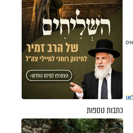
אים
או
כתבות נוספות