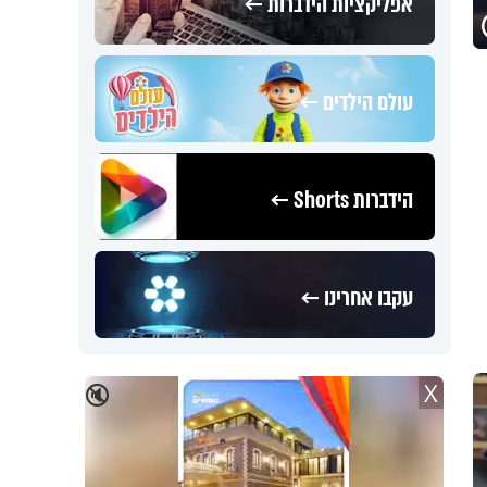
אפליקציות הידברות ←
עולם הילדים ←
הידברות Shorts ←
עקבו אחרינו ←
X
🔇