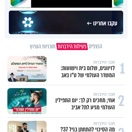
עקבו אחרינו ←
הנצפים
פעילות הידברות
תוכניות הערוץ
1
תכני הידברות
לזיווגים, שלום בית וישועות:
המשדר העולמי של ט"ו באב
2
תכני הידברות
אחי, מחכים רק לך: יום התפילין
העולמי מגיע לתל אביב
תכני הידברות
מה הסיכוי להתחתן בגיל 37?