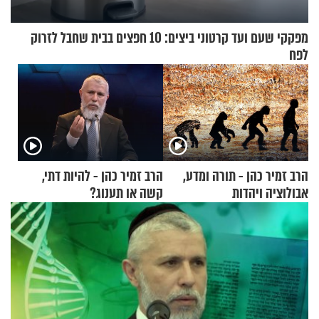
מפקקי שעם ועד קרטוני ביצים: 10 חפצים בבית שחבל לזרוק
לפח
הרב זמיר כהן - תורה ומדע,
הרב זמיר כהן - להיות דתי,
אבולוציה ויהדות
קשה או תענוג?