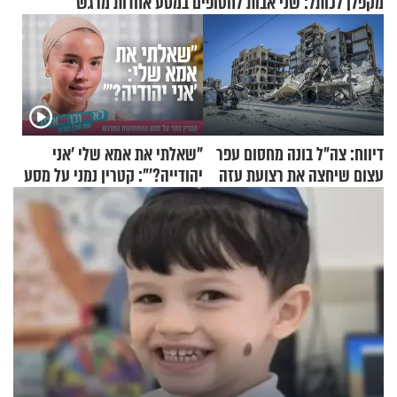
מקפלן לכותל: שני אבות לחטופים במסע אחדות מרגש
דיווח: צה"ל בונה מחסום עפר
"שאלתי את אמא שלי 'אני
עצום שיחצה את רצועת עזה
יהודייה?'": קטרין נמני על מסע
לשניים
ההתחזקות המרגש