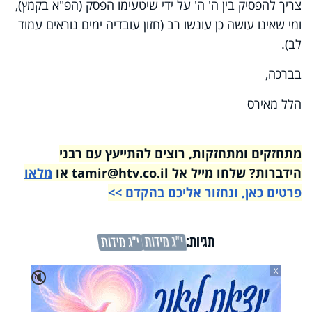
צריך להפסיק בין ה' ה' על ידי שיטעימו הפסק (הפ"א בקמץ),
ומי שאינו עושה כן עונשו רב (חזון עובדיה ימים נוראים עמוד
לב).
בברכה,
הלל מאירס
מתחזקים ומתחזקות, רוצים להתייעץ עם רבני
הידברות? שלחו מייל אל tamir@htv.co.il או
מלאו
פרטים כאן, ונחזור אליכם בהקדם >>
תגיות:
י"ג מידות
י"ג מידות
X
🔇