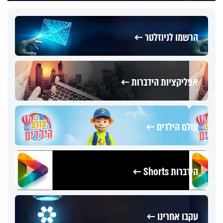
הרשמו לניוזלטר ←
אפליקציות הידברות ←
עולם הילדים ←
הידברות Shorts ←
עקבו אחרינו ←