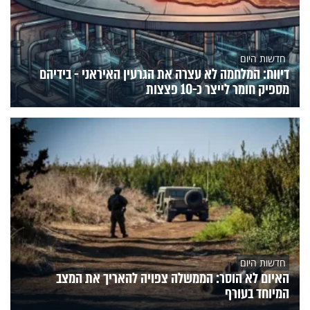
חדשות היום
דיווח: המלחמה לא עצרה את הגרעין האיראני - בידיהם
מספיק חומר לייצר כ-10 פצצות
חדשות היום
האיום לא הוסר: הממשלה צפויה להאריך את המצב
המיוחד בעורף