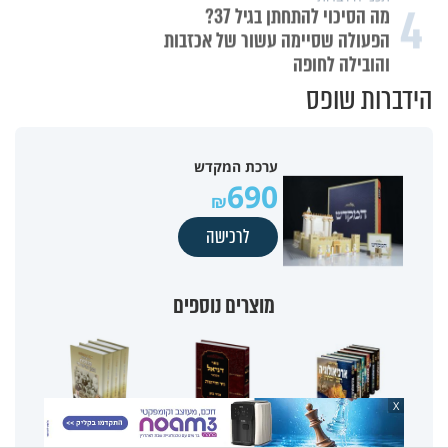
4
מה הסיכוי להתחתן בגיל 37?
הפעולה שסיימה עשור של אכזבות
והובילה לחופה
הידברות שופס
ערכת המקדש
690
לרכישה
מוצרים נוספים
X
סט ארכיאולוגיה
ספר דניאל - הרב זמיר
אוצר הסגולות - הרב