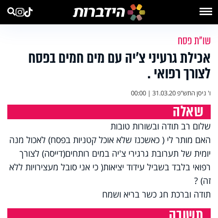
שו"ת פסח
אכילת גרעיני צ’יה עם מים חמים בפסח
לצורך רפואי .
ו' ניסן התש"פ
31.03.20 | 00:00
שאלה
שלום רב תודה ובשורות טובות
האם מותר לי ( כאשכנז שלא אוכל קטניות בפסח) לאכול מנה
יומית של תערובת גרגירי צ'יה במים רותחים(דייסה) לצורך
רפואי בלבד בשביל עידוד יציאות( כי אני סובל מעצירויות ללא
זה) ?
תודה וברכת חג כשר בריא ושמח
תשובה