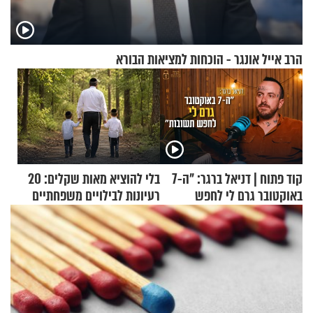
הרב אייל אונגר - הוכחות למציאות הבורא
קוד פתוח | דניאל ברגר: "ה-7
בלי להוציא מאות שקלים: 20
באוקטובר גרם לי לחפש
רעיונות לבילויים משפחתיים
תשובות"
כמעט בחינם