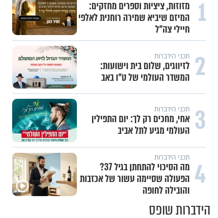
1
מזוזות, ציציות וספרים מחזקים:
המיזם שיביא שמירה רוחנית לאלפי
חיילי צה"ל
2
תכני הידברות
לזיווגים, שלום בית וישועות:
המשדר העולמי של ט"ו באב
3
תכני הידברות
אחי, מחכים רק לך: יום התפילין
העולמי מגיע לתל אביב
תכני הידברות
4
מה הסיכוי להתחתן בגיל 37?
הפעולה שסיימה עשור של אכזבות
והובילה לחופה
הידברות שופס