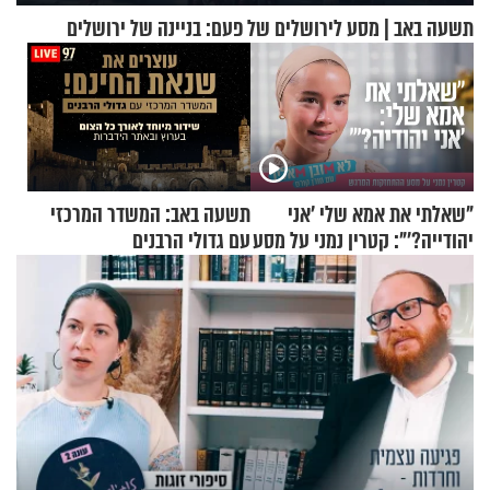
תשעה באב | מסע לירושלים של פעם: בניינה של ירושלים
"שאלתי את אמא שלי 'אני
תשעה באב: המשדר המרכזי
יהודייה?'": קטרין נמני על מסע
עם גדולי הרבנים
ההתחזקות המרגש