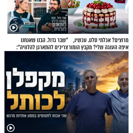
מרוצים? אכלתי סלט. עכשיו,
"שבר גדול. הבנו שאנחנו
איפה העוגה שלי? מקבץ הומור
צריכים להתארגן להלוויה":
כייפי מספר 1
זוגיות במבחן, הפעם עם מרים
וגד דנינו