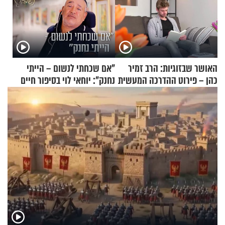
האושר שבזוגיות: הרב זמיר
"אם שכחתי לנשום – הייתי
כהן – פירוט ההדרכה המעשית
נחנק": יוחאי לוי בסיפור חיים
מעורר השראה