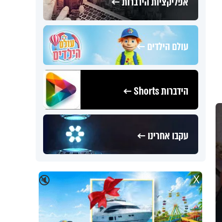
אפליקציות הידברות ←
עולם הילדים ←
הידברות Shorts ←
עקבו אחרינו ←
X
🔇