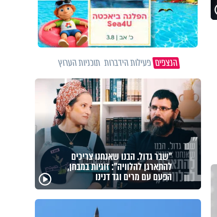
הנצפים
פעילות הידברות
תוכניות הערוץ
1
לזיווגים, שלום בית וישועות: המשדר
העולמי של ט"ו באב