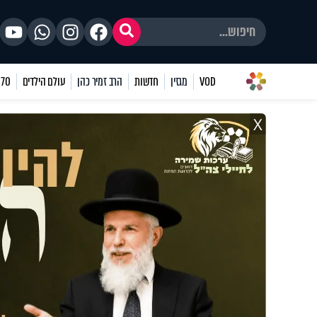
VOD
מגזין
חדשות
הרב זמיר כהן
עולם הילדים
70 שאלות
X