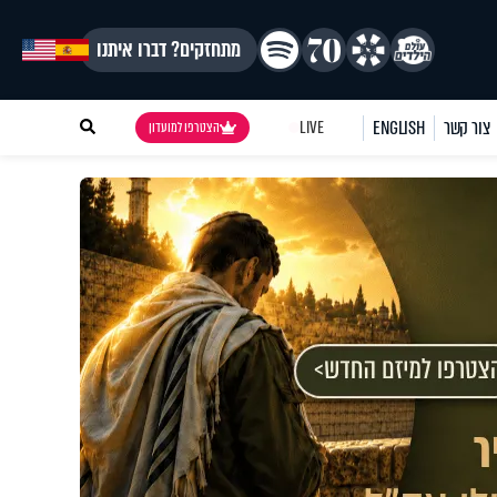
מתחזקים? דברו איתנו
צור קשר
ENGLISH
LIVE
הצטרפו למועדון