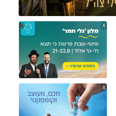
X
🔇
X