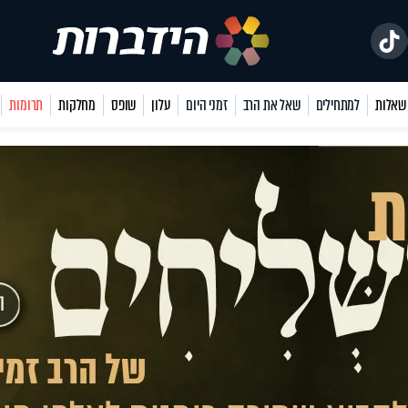
למתחילים
שאל את הרב
זמני היום
עלון
שופס
מחלקות
תרומות