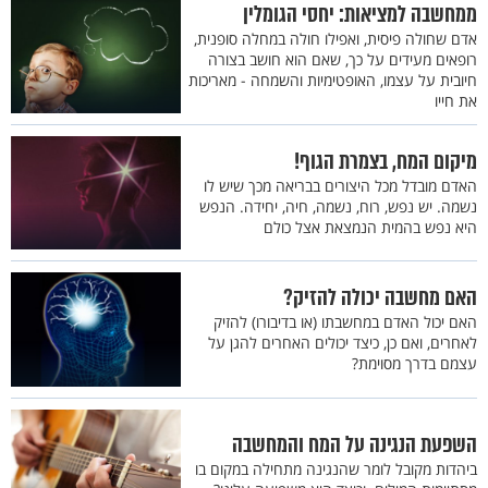
ממחשבה למציאות: יחסי הגומלין
אדם שחולה פיסית, ואפילו חולה במחלה סופנית,
רופאים מעידים על כך, שאם הוא חושב בצורה
חיובית על עצמו, האופטימיות והשמחה - מאריכות
את חייו
מיקום המח, בצמרת הגוף!
האדם מובדל מכל היצורים בבריאה מכך שיש לו
נשמה. יש נפש, רוח, נשמה, חיה, יחידה. הנפש
היא נפש בהמית הנמצאת אצל כולם
האם מחשבה יכולה להזיק?
האם יכול האדם במחשבתו (או בדיבורו) להזיק
לאחרים, ואם כן, כיצד יכולים האחרים להגן על
עצמם בדרך מסוימת?
השפעת הנגינה על המח והמחשבה
ביהדות מקובל לומר שהנגינה מתחילה במקום בו