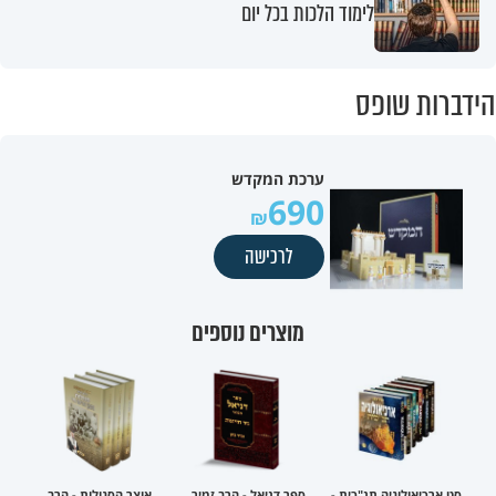
לימוד הלכות בכל יום
הידברות שופס
ערכת המקדש
690
לרכישה
מוצרים נוספים
סט ארכיאולוגיה תנ"כית -
ספר דניאל - הרב זמיר
אוצר הסגולות - הרב