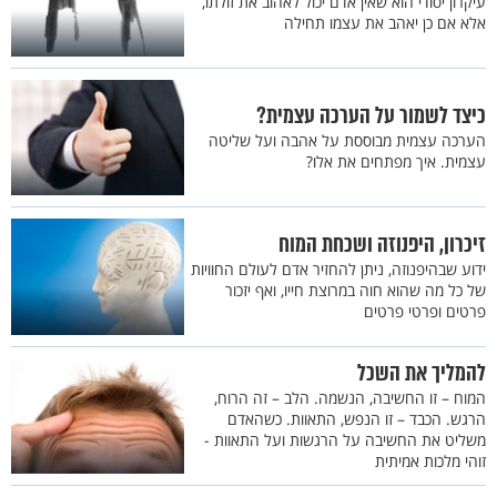
עיקרון יסודי הוא שאין אדם יכול לאהוב את זולתו,
אלא אם כן יאהב את עצמו תחילה
כיצד לשמור על הערכה עצמית?
הערכה עצמית מבוססת על אהבה ועל שליטה
עצמית. איך מפתחים את אלו?
זיכרון, היפנוזה ושכחת המוח
ידוע שבהיפנוזה, ניתן להחזיר אדם לעולם החוויות
של כל מה שהוא חוה במרוצת חייו, ואף יזכור
פרטים ופרטי פרטים
להמליך את השכל
המוח – זו החשיבה, הנשמה. הלב – זה הרוח,
הרגש. הכבד – זו הנפש, התאוות. כשהאדם
משליט את החשיבה על הרגשות ועל התאוות -
זוהי מלכות אמיתית