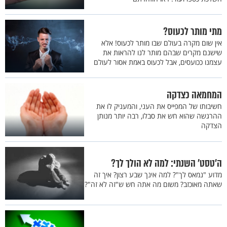
מתי מותר לכעוס?
אין שום מקרה בעולם שבו מותר לכעוס! אלא
שישנם מקרים שבהם מותר לנו להראות את
עצמנו ככועסים, אבל לכעוס באמת אסור לעולם
המחמאה כצדקה
חשיבותו של המפייס את העני, והמעניק לו את
ההרגשה שהוא חש את סבלו, רבה יותר מנותן
הצדקה
ה'טסט' השנתי: למה לא הולך לך?
מדוע "נמאס לך"? למה אינך שבע רצון? איך זה
שאתה מאוכזב? משום מה אתה חש ש"זה לא זה"?