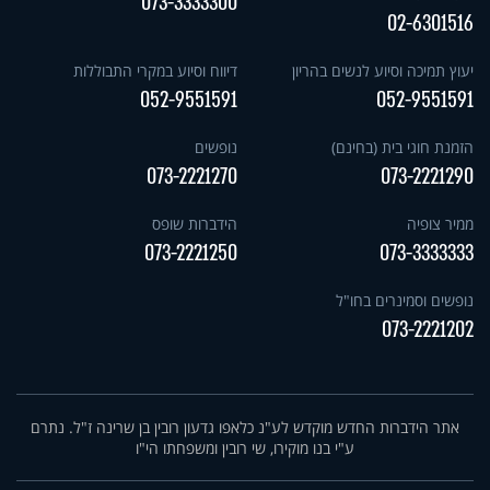
073-3333300
02-6301516
יעוץ תמיכה וסיוע לנשים בהריון
דיווח וסיוע במקרי התבוללות
052-9551591
052-9551591
הזמנת חוגי בית (בחינם)
נופשים
073-2221270
073-2221290
ממיר צופיה
הידברות שופס
073-2221250
073-3333333
נופשים וסמינרים בחו"ל
073-2221202
אתר הידברות החדש מוקדש לע"נ כלאפו גדעון רובין בן שרינה ז"ל. נתרם
ע"י בנו מוקירו, שי רובין ומשפחתו הי"ו