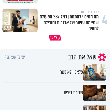
תכני הידברות
4
מה הסיכוי להתחתן בגיל 37? הפעולה
שסיימה עשור של אכזבות והובילה
לחופה
קצרים
מדוע האמונה נמשלה למלח?
גם ׳הרע׳ זה הרחמים של בורא ע
שאל את הרב
יש לך שאלה?
פלאפון לא כשר
שבירת ביצים