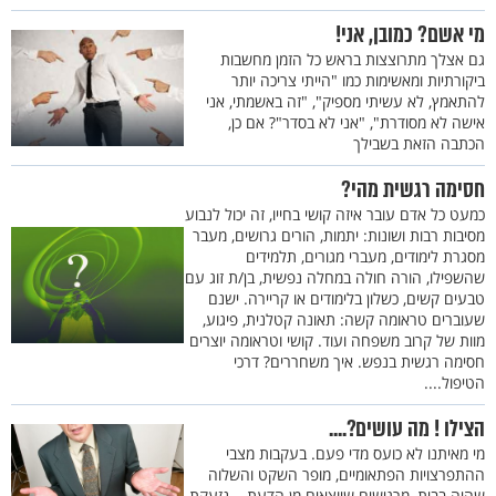
מי אשם? כמובן, אני!
גם אצלך מתרוצצות בראש כל הזמן מחשבות
ביקורתיות ומאשימות כמו "הייתי צריכה יותר
להתאמץ, לא עשיתי מספיק", "זה באשמתי, אני
אישה לא מסודרת", "אני לא בסדר"? אם כן,
הכתבה הזאת בשבילך
חסימה רגשית מהי?
כמעט כל אדם עובר איזה קושי בחייו, זה יכול לנבוע
מסיבות רבות ושונות: יתמות, הורים גרושים, מעבר
מסגרת לימודים, מעברי מגורים, תלמידים
שהשפילו, הורה חולה במחלה נפשית, בן/ת זוג עם
טבעים קשים, כשלון בלימודים או קריירה. ישנם
שעוברים טראומה קשה: תאונה קטלנית, פיגוע,
מוות של קרוב משפחה ועוד. קושי וטראומה יוצרים
חסימה רגשית בנפש. איך משחררים? דרכי
הטיפול....
הצילו ! מה עושים?....
מי מאיתנו לא כועס מדי פעם. בעקבות מצבי
ההתפרצויות הפתאומיים, מופר השקט והשלוה
שהיה בבית, מרגישים שיוצאים מן הדעת... נזעקת