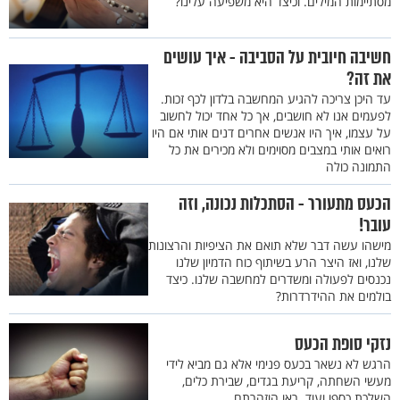
מסתיימות המילים. וכיצד היא משפיעה עלינו?
חשיבה חיובית על הסביבה - איך עושים
את זה?
עד היכן צריכה להגיע המחשבה בלדון לכף זכות.
לפעמים אנו לא חושבים, אך כל אחד יכול לחשוב
על עצמו, איך היו אנשים אחרים דנים אותי אם היו
רואים אותי במצבים מסוימים ולא מכירים את כל
התמונה כולה
הכעס מתעורר - הסתכלות נכונה, וזה
עובר!
מישהו עשה דבר שלא תואם את הציפיות והרצונות
שלנו, ואז היצר הרע בשיתוף כוח הדמיון שלנו
נכנסים לפעולה ומשדרים למחשבה שלנו. כיצד
בולמים את ההידרדרות?
נזקי סופת הכעס
הרגש לא נשאר בכעס פנימי אלא גם מביא לידי
מעשי השחתה, קריעת בגדים, שבירת כלים,
השלכת כספו ועוד. ראו הוזהרתם