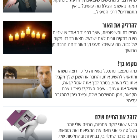
זעקה נואשת: הצילו! מה עושים?... איך
מתמודדים? דרכי הטיפול...
להדליק את האור
הביקורת והשיפוטיות, שאך לפני דור אחד או שניים
היו מורחקים וזרים לעם ישראל, מצאו בדורנו מקום
של כבוד. מה עושים? מעט מן האור דוחה הרבה מן
החושך
מקנא בך!
כמה מעצבן ומתסכל כשאתה כל כך רוצה משהו
ומתאמץ להשיג אותו, והחבר או השכן שלך מקבל
אותו בלי מאמץ. בסתר לבך אתה אכול קנאה,
ושואל את עצמך - איפה הצדק?! כיצד נוצרת
הקנאה, מהן ההשלכות שלה, וכיצד ניתן להתגבר
עליה?
לנהל את החיים שלנו
ברגע שאני לוקח אחריות, החיים שלי יותר
בשליטה כי אני רואה את המציאות ואת תוצאות
החיים כדבר שתלוי בי, בבחירות ובהחלטות שלי.