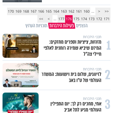
170
169
168
167
166
165
164
163
162
161
160
...
<
<<
>>
>
...
177
176
175
174
173
172
171
הנצפים
פעילות הידברות
תוכניות הערוץ
תכני הידברות
1
מזוזות, ציציות וספרים מחזקים:
המיזם שיביא שמירה רוחנית לאלפי
חיילי צה"ל
2
תכני הידברות
לזיווגים, שלום בית וישועות: המשדר
העולמי של ט"ו באב
3
תכני הידברות
אחי, מחכים רק לך: יום התפילין
העולמי מגיע לתל אביב