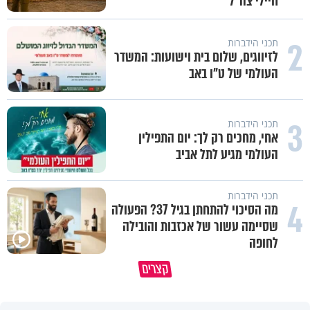
חיילי צה"ל
2
תכני הידברות
לזיווגים, שלום בית וישועות: המשדר
העולמי של ט"ו באב
3
תכני הידברות
אחי, מחכים רק לך: יום התפילין
העולמי מגיע לתל אביב
תכני הידברות
4
מה הסיכוי להתחתן בגיל 37? הפעולה
שסיימה עשור של אכזבות והובילה
לחופה
פותחים פתח קטן - ומקבלים עול
קצרים
תשתמש באהבה של השם לטובתך
עצום