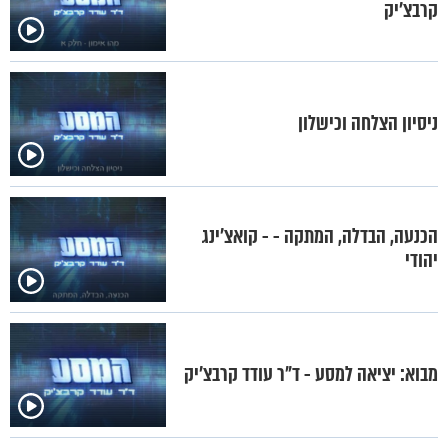
קרבצ'יק
ניסיון הצלחה וכישלון
הכנעה, הבדלה, המתקה - - קואצ'ינג
יהודי
מבוא: יציאה למסע - ד"ר עודד קרבצ'יק