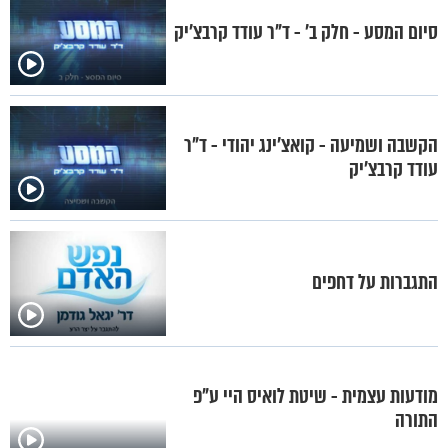
סיום המסע - חלק ב' - ד"ר עודד קרבצ'יק
הקשבה ושמיעה - קואצ'ינג יהודי - ד"ר
עודד קרבצ'יק
התגברות על דחפים
מודעות עצמית - שיטת לואיס היי ע"פ
התורה