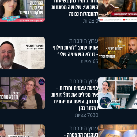
הרה"ג זמיר כהן בשיעורו
השבועי: שלושה מפתחות
להתנהלות נכונה
0 צפיות
ערוץ הידברות
אחיה שוק: "להיות חילוני
- זו לא השאיפה שלי"
65 צפיות
ערוץ הידברות
פגיעה עצמית וחרדות –
איך מכילים את זה? זוגיות
במבחן, הפעם עם יהודית
ואלתר כהן
7630 צפיות
ערוץ הידברות
בעקבות ההפטרה -