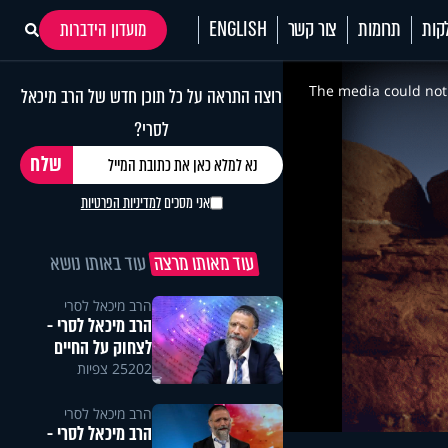
קות
תרומות
צור קשר
ENGLISH
מועדון הידברות
This
is
a
The media could not 
רוצה התראה על כל תוכן חדש של הרב מיכאל
modal
window.
לסרי?
אני מסכים
למדיניות הפרטיות
עוד מאותו מרצה
עוד באותו נושא
הרב מיכאל לסרי
הרב מיכאל לסרי -
לצחוק על החיים
25202 צפיות
הרב מיכאל לסרי
הרב מיכאל לסרי -