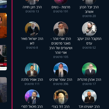
הרב יובל הכהן
מרצות - נשים
הרב רונן חזיזה
אשרוב
191 סרטונים
13 סרטונים
20 סרטונים
המקובל הרב יעקב
הרב אורי זוהר -
הרב ישראל מאיר
עדס
מאגר סרטונים
לאו
52 סרטונים
ושיעורים של הרב
8 סרטונים
אורי זוהר
105 סרטונים
הרב אהרן מרגלית
הרב עופר שרביט
הרב אופיר מלכה
17 סרטונים
396 סרטונים
111 סרטונים
הרב ישעיהו וינד
הרב דוד בצרי
הרב מיכאל לסרי