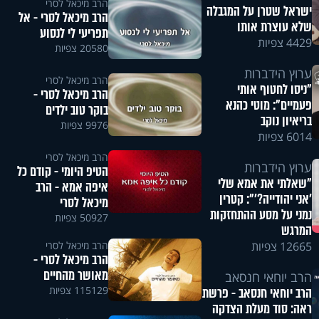
הרב מיכאל לסרי
ישראל שטרן על המגבלה
הרב מיכאל לסרי - אל
שלא עוצרת אותו
תפריעי לי לנסוע
4429 צפיות
20580 צפיות
ערוץ הידברות
הרב מיכאל לסרי
"ניסו לחטוף אותי
הרב מיכאל לסרי -
פעמיים": מוטי כהנא
בוקר טוב ילדים
בריאיון נוקב
9976 צפיות
6014 צפיות
הרב מיכאל לסרי
ערוץ הידברות
הטיפ היומי - קודם כל
"שאלתי את אמא שלי
איפה אמא - הרב
'אני יהודייה?'": קטרין
מיכאל לסרי
נמני על מסע ההתחזקות
50927 צפיות
המרגש
הרב מיכאל לסרי
12665 צפיות
הרב מיכאל לסרי -
מאושר מהחיים
הרב יוחאי חנסאב
115129 צפיות
הרב יוחאי חנסאב - פרשת
ראה: סוד מעלת הצדקה