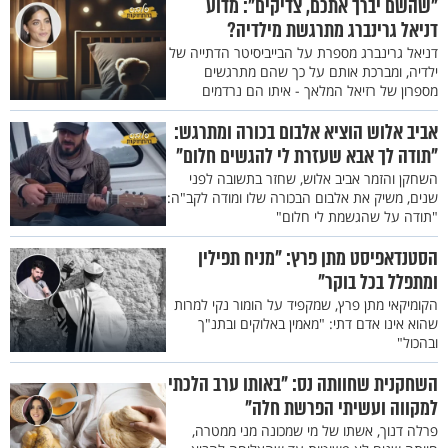
"שהשם יברך אתכם, צדיקים": מדוע
דניאל גרינברג מתרגשת מילדיה?
דניאל גרינברג מספרת על הבייביסיטר הדתייה של
ילדיה, ומברכת אותם על כך שהם מתרגשים
מספרון של רזיאל המלאך - איתו הם נרדמים
אביב אלוש הוציא אלבום בכורה ומתרגש:
"תודה לך אבא שעזרת לי להגשים חלום"
השחקן והזמר אביב אלוש, שחזר בתשובה לפני
שנים, משיק את אלבום הבכורה שלו ומודה לקב"ה:
"תודה על שהגשמת לי חלום"
הסטנדאפיסט מתן פרץ: "מניח תפילין
ומתפלל בכל בוקר"
הקומיקאי מתן פרץ, שמקפיד על הומור נקי למרות
שהוא אינו אדם דתי: "מאמין באלוקים ובתנ"ך
ובהכול"
השחקנית שחוותה נס: "באותו ערב הלכתי
למקווה ועשיתי הפרשת חלה"
פרלה דנוך, אשתו של מי שמכונה מני ממטרה,