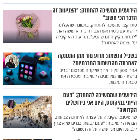
הידוענית ממשיכה להתחזק: "הצניעות זה
הדבר הכי חשוב"
סתיו קצין ממשיכה להתחזק. בתמונה שהעלתה
לרשת עם כיסוי ראש הסבירה כי היא עושה זאת
"למרות הקיץ החם שהגיע". מה עוד היא קיבלה
על עצמה לאחרונה?
בשביל הנשמה: מדוע מור ממן התנתקה
לאחרונה מהרשתות החברתיות?
אחרי פסק זמן די ארוך שלקחה מפרסום דברים
ברשת - מור ממן מגיבה לעוקביה ומסבירה את
סיבת ההיעלמות
הידוענית שממשיכה להתחזק: "פעם
הייתי במיקונוס, היום אני בירושלים
הקדושה"
שר פיטנס, שקיבלה על עצמה לאחרונה צניעות,
הבהירה לעוקביה: "פעם לבשתי בגדים שלא צריך
ללבוש. היום אני עושה על זה תשובה"