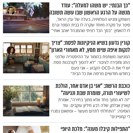
"כך הבנתי: יש משהו למעלה": עודד
מנשה על הרגע הראשון שבו עשה תשובה
השחקן ומגיש הטלוויזיה, בעלה של עדן הראל,
סיפר על מקרה מיוחד שקרה לו בבית הספר וגרם
לו להאמין: "בסך הכל רציתי שהמנהל יאהב אותי"
קורין גדעון בשיא הניקיונות לפסח: "צריך
לנקות איפה שיש חמץ, לא מאחורי הארון"
המגישה משתפת בהומור על ההיסטריה שלפני
החג ומזכירה לציבור: "לא להפוך לקורבנות פסח.
יש לי את ה-OCD הקבוע – אני פעם
בחודש-חודשיים מרימה את כל הבית"
כוכבת הרשת: "אני בן אדם אחר, הולכת
לשיעורי תורה, שומרת שבת ונגיעה"
"זה לא מתוך פחד אלא מתוך בחירה", אומרת
קארין אבלמן, שלה רבע מיליון עוקבים. עוד
הוסיפה: "התחלתי לתרום מעשר – ופתאום נסגרו
לי קמפיינים"
"התפילות קיבלו מענה": מלכת היופי