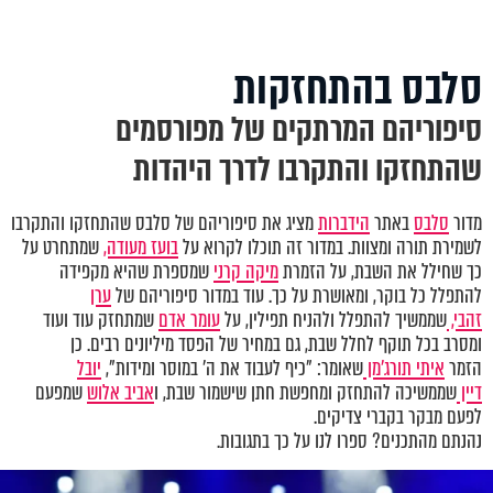
סלבס בהתחזקות
סיפוריהם המרתקים של מפורסמים
שהתחזקו והתקרבו לדרך היהדות
מדור
סלבס
באתר
הידברות
מציג את סיפוריהם של סלבס שהתחזקו והתקרבו
לשמירת תורה ומצוות. במדור זה תוכלו לקרוא על
בועז מעודה,
שמתחרט על
כך שחילל את השבת, על הזמרת
מיקה קרני
שמספרת שהיא מקפידה
להתפלל כל בוקר, ומאושרת על כך. עוד במדור סיפוריהם של
ערן
זהבי,
שממשיך להתפלל ולהניח תפילין, על
עומר אדם
שמתחזק עוד ועוד
ומסרב בכל תוקף לחלל שבת, גם במחיר של הפסד מיליונים רבים. כן
הזמר
איתי תורג'מן
שאומר: "כיף לעבוד את ה' במוסר ומידות",
יובל
דיין
שממשיכה להתחזק ומחפשת חתן שישמור שבת, ו
אביב אלוש
שמפעם
לפעם מבקר בקברי צדיקים.
נהנתם מהתכנים? ספרו לנו על כך בתגובות.