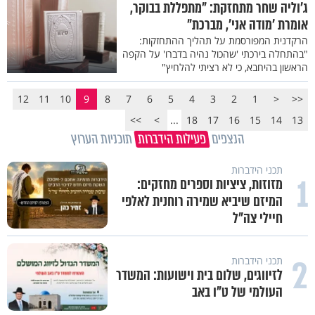
ג'וליה שחר מתחזקת: "מתפללת בבוקר,
אומרת 'מודה אני', מברכת"
הרקדנית המפורסמת על תהליך ההתחזקות:
"בהתחלה בירכתי 'שהכול נהיה בדברו' על הקפה
הראשון בהיחבא, כי לא רציתי להלחיץ"
12
11
10
9
8
7
6
5
4
3
2
1
<
<<
>>
>
...
18
17
16
15
14
13
הנצפים
פעילות הידברות
תוכניות הערוץ
תכני הידברות
1
מזוזות, ציציות וספרים מחזקים:
המיזם שיביא שמירה רוחנית לאלפי
חיילי צה"ל
2
תכני הידברות
לזיווגים, שלום בית וישועות: המשדר
העולמי של ט"ו באב