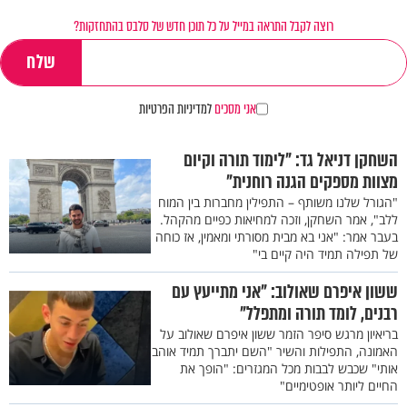
רוצה לקבל התראה במייל על כל תוכן חדש של סלבס בהתחזקות?
אני מסכים
למדיניות הפרטיות
השחקן דניאל גד: "לימוד תורה וקיום
מצוות מספקים הגנה רוחנית"
"הגורל שלנו משותף – התפילין מחברות בין המוח
ללב", אמר השחקן, וזכה למחיאות כפיים מהקהל.
בעבר אמר: "אני בא מבית מסורתי ומאמין, אז כוחה
של תפילה תמיד היה קיים בי"
ששון איפרם שאולוב: "אני מתייעץ עם
רבנים, לומד תורה ומתפלל"
בריאיון מרגש סיפר הזמר ששון איפרם שאולוב על
האמונה, התפילות והשיר "השם יתברך תמיד אוהב
אותי" שכבש לבבות מכל המגזרים: "הופך את
החיים ליותר אופטימיים"