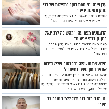
עדן פינס: "פותחת בוקר בתפילות של רבי
נחמן ונטילת ידיים"
אושיית הרשת חשפה: "יש לי משפחה דתית, כל
הצד של אמא שלי הם אנשים דתיים מאוד"
הדוגמנית מפתיעה: "מקשיבה לרב יגאל
כהן. קיבלתי צניעות"
סינדי צ'אדי מספרת בראיון: "אני עדיין אוהבת
אופנה, אבל אני מבינה שאפשר לעשות זאת גם
בצניעות"
הידוענית חושפת: "הפרסום שלי? בזכותו
אחזיר המון נשים בתשובה"
יוצאת הריאליטי סתיו קצין, שהודיעה לאחרונה על
קבלת צניעות, הודתה בפני העוקבות שלה
שמטרתה לקרב נשים לאבא שבשמיים: "כשכל עם
ישראל יתחזק, תגיע הגאולה"
ינון מגל: "זה דבר גדול ללמוד תורה כל
היום"