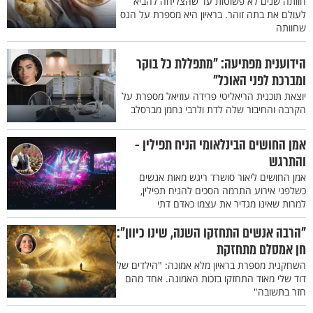
חוותה שנים לא פשוטות עד שהצליחה להביא
לעולם את בתה זוהר. בראיון היא מספרת על הנס
שחוותה
הידוענית מפתיעה: "מתפללת כל בוקר
ומברכת לפני האוכל"
יוצאת תוכנית הריאליטי פרידה עוזיאל מספרת על
הקרבה והחיבור שלה לדת ולרבי נחמן מברסלב
אמן החושים הבינלאומי הניח תפילין -
והתרגש
אמן החושים ליאור סושרד ריגש מאות אנשים
כשלפני אירוע התרמה הסכים להניח תפילין,
למרות שאינו מגדיר את עצמו כאדם דתי
"הרבה אנשים התחזקו השנה, שינו כיוון":
חן אמסלם מתחזקת
השחקנית מספרת בראיון מלא אמונה: "הילדים של
דוד שלי מאוד התחזקו בזכות האמונה. אחד מהם
חזר בתשובה"