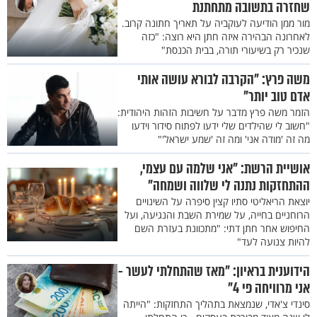
שחזרה בתשובה מתחתנת
מור ממן הודיעה לעוקביה על תאריך חתונה קרוב.
לאחרונה הבהירה איזה חתן היא רוצה: "כזה
שנכיר רק בשיעורי תורה, בבית הכנסת"
משה פרץ: "הקרבה לבורא עושה אותי
אדם טוב יותר"
הזמר משה פרץ מדבר על חשיבות הזהות היהודית:
"חשוב לי שהילדים שלי ידעו לפתוח סידור וידעו
מה זה 'מודה אני' ומה זה 'שמע ישראל'"
אושיית הרשת: "אני שלמה עם עצמי,
ההתחזקות נתנה לי שלווה ושמחה"
יוצאת הריאליטי סתיו קצין סיפרה על השינויים
הרוחניים בחייה, על שמירת השבת והנגיעה, ועל
החיפוש אחר חתן דתי: "מתכוונת בעזרת השם
להיות צנועה לעד"
הידוענית בראיון: "מאז שהתחלתי לעשר -
אני מרוויחה פי 4"
סינדי צ'אדי, שנמצאת בתהליך התחזקות: "הייתה