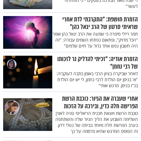
לי שנה מאוד מבורכת בעסקים - כי התחלתי
לעשר"
הזמרת חושפת: "התקרבתי לדת אחרי
שראיתי סרטון של הרב יגאל כהן"
תמר ריילי סיפרה כי שמעה את הרב יגאל כהן אומר
"הכל מדויק", ופתאום נפתחו השמים עבורה: "זה
היה חשבון נפש אחד גדול על חיים שלמים"
הזמרת אודיה: "זכיתי להדליק נר לזכותו
של רבי נחמן"
לאחר שביקרה בציון הרבי באומן כתבה לעוקביה:
"א' בניסן יום הולדת לרבי נחמן, לי יש יום הולדת
בכ"ו בניסן. מרגש אותי"
אחרי שעברה את הגיור: כוכבת הרשת
הפרישה חלה כדין, ובירכה על הזכות
כוכבת הרשת ויוצאת תכנית הריאליטי טניה לאורן
השלימה השבוע את הליך הגיור שלה והשתתפה
בערב הפרשת חלה מיוחד בביתה של נטלי דדון.
זה הפוסט המרגש שהיא פרסמה על כך