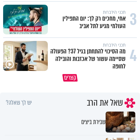
3
תכני הידברות
אחי, מחכים רק לך: יום התפילין
העולמי מגיע לתל אביב
תכני הידברות
4
מה הסיכוי להתחתן בגיל 37? הפעולה
שסיימה עשור של אכזבות והובילה
לחופה
קצרים
מדוע האמונה נמשלה למלח?
גם ׳הרע׳ זה הרחמים של בורא ע
שאל את הרב
יש לך שאלה?
שבירת ביצים