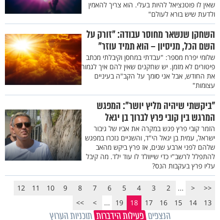
שאין לו פוטנציאל להיות בעלי. הוא צריך להאמין
ולדעת שיש בורא לעולם"
השחקן שנשאר מחוסר עבודה: "זורק על
השם הכל, מניסיון – הוא תמיד עוזר"
שלומי יפרח מספר: "עבדתי במחסן וקיבלתי מכתב
פיטורים לא מזמן. יש שחקנים שאין להם איך לגמור
את החודש, אבל אני סומך על הקב"ה בעיניים
עצומות"
"ביקשתי שיהיה מליץ יושר": המפגש
המרגש בין קובי פרץ לברוך בן יגאל
הזמר קובי פרץ פגש במקרה את אביו של גיבור
ישראל, עמית בן יגאל הי"ד, והשניים נזכרו במפגש
שלהם לפני ארבע שנים, אז פרץ ביקש מהאב
להתפלל לרשב"י כדי שייוולד לו עוד ילד. מה קיבל
עליו פרץ בעקבות הנס?
12
11
10
9
8
7
6
5
4
3
2
...
<
<<
>>
>
...
19
18
17
16
15
14
13
הנצפים
פעילות הידברות
תוכניות הערוץ