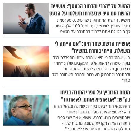
המשל על "הרבי והבחור הכעסן": אושיית
הרשת עם טיפ שבעזרתו תשלטו על הכעס
אושיית הרשת המתחזקת שר פיטנס מפרסמת
סיפור שהפך לוויראלי, עם מעל 100 אלף צפיות.
כך תוכלו גם אתם ללמוד להתגבר על הכעס
אושיית הרשת שחר חיון: "אם הייתה לי
משאלה, הייתי בוחרת במשיח"
חיון, שמזכירה כי היא שומרת שבת ומתפללת בכל
בוקר, סיפרה למאות אלפי העוקבים שלה: "אומר
רבי נחמן, מצווה גדולה להיות בשמחה תמיד,
ולהתגבר ולהרחיק העצבות והמרה השחורה בכל
כוחו"
מנחם הורוביץ על ספרי התורה בביתו
בק"ש: "אם אוציא אותם, לא אחזור"
העיתונאי חזר לביתו בקריית שמונה ונשאל מדוע
הוא לא מוציא את הספרים מהבית אחרי
שהתושבים פונו: "ברגע שאוציא את שני ספרי
התורה האלה מקריית שמונה מהבית שלי -
נסתלקה הנשמה מהבית. אני לא מסוגל"