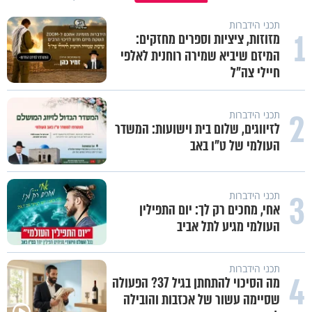
תכני הידברות
1
מזוזות, ציציות וספרים מחזקים:
המיזם שיביא שמירה רוחנית לאלפי
חיילי צה"ל
2
תכני הידברות
לזיווגים, שלום בית וישועות: המשדר
העולמי של ט"ו באב
3
תכני הידברות
אחי, מחכים רק לך: יום התפילין
העולמי מגיע לתל אביב
תכני הידברות
4
מה הסיכוי להתחתן בגיל 37? הפעולה
שסיימה עשור של אכזבות והובילה
פגיעה עצמית וחרדות – איך מכיל