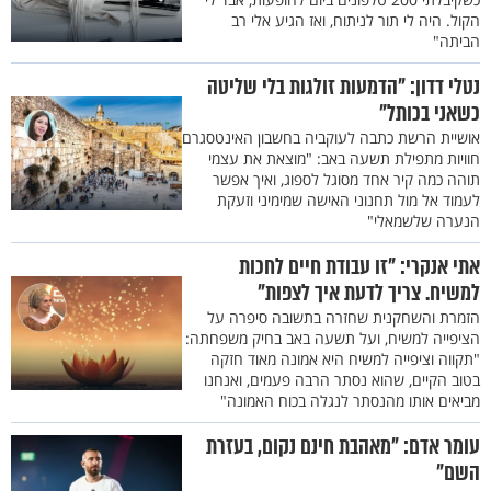
הקול. היה לי תור לניתוח, ואז הגיע אלי רב
הביתה"
נטלי דדון: "הדמעות זולגות בלי שליטה
כשאני בכותל"
אושיית הרשת כתבה לעוקביה בחשבון האינטסגרם
חוויות מתפילת תשעה באב: "מוצאת את עצמי
תוהה כמה קיר אחד מסוגל לספוג, ואיך אפשר
לעמוד אל מול תחנוני האישה שמימיני וזעקת
הנערה שלשמאלי"
אתי אנקרי: "זו עבודת חיים לחכות
למשיח. צריך לדעת איך לצפות"
הזמרת והשחקנית שחזרה בתשובה סיפרה על
הציפייה למשיח, ועל תשעה באב בחיק משפחתה:
"תקווה וציפייה למשיח היא אמונה מאוד חזקה
בטוב הקיים, שהוא נסתר הרבה פעמים, ואנחנו
מביאים אותו מהנסתר לנגלה בכוח האמונה"
עומר אדם: "מאהבת חינם נקום, בעזרת
השם"