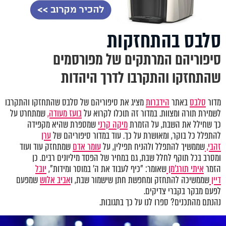
סלבס בהתחזקות
סיפוריהם המרתקים של מפורסמים
שהתחזקו והתקרבו לדרך היהדות
מדור
סלבס
באתר
הידברות
מציג את סיפוריהם של סלבס שהתחזקו והתקרבו
לשמירת תורה ומצוות. במדור זה תוכלו לקרוא על
בועז מעודה,
שמתחרט על
כך שחילל את השבת, על הזמרת
מיקה קרני
שמספרת שהיא מקפידה
להתפלל כל בוקר, ומאושרת על כך. עוד במדור סיפוריהם של
ערן
זהבי,
שממשיך להתפלל ולהניח תפילין, על
עומר אדם
שמתחזק עוד ועוד
ומסרב בכל תוקף לחלל שבת, גם במחיר של הפסד מיליונים רבים. כן
הזמר
איתי תורג'מן
שאומר: "כיף לעבוד את ה' במוסר ומידות",
יובל
דיין
שממשיכה להתחזק ומחפשת חתן שישמור שבת, ו
אביב אלוש
שמפעם
לפעם מבקר בקברי צדיקים.
נהנתם מהתכנים? ספרו לנו על כך בתגובות.