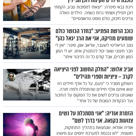
כוכבת הילדים הקימה דוכן תפילין
רינת גבאי סיפרה: "יצאתי למסיבות טבע, הקמתי
דוכן תפילין ושמתי נרות נשמה. הילדים האלה
צריכים חיבוק, כולם פוסט טראומטיים"
כוכב הרשת הפתיע: "בחדר הכושר כולם
שומעים מוזיקה, אני את הרב יגאל כהן"
כוכב הריאליטי לשעבר, אליאב אוזן, סיפר: "אין לי
חבר חיצוני שאני יכול להתפרק איתו. יש לי המון
המון חברים, אבל קודם כל זה הדיבור איתו"
אביב אלוש: "החלק החשוב לפני היציאה
לקרב – ציציות וספרי תהילים"
השחקן מסביר כי "פעם, על כל אלף חיילים היו
יצאו איתם אלף חיילים שהתפללו ולמדו תורה.
שאנחנו צריכים לשים את כל הפוקוס על החיבור
ועל הנקודות הטובות של כל אחד"
הזמרת אודיה: "אני מסתכלת על נשים
צנועות בקנאה. אני בדרך לשם"
אודיה אזולאי, שנמצאת בתהליך התחזקות,
חושפת: "לא נכנסת למערכת יחסים עם מישהו