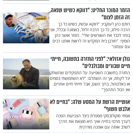
הזמר המוכר החליט: "דווקא כשיש שנאה,
זה הזמן לצום"
רותם כהן לעוקביו: "דווקא עכשיו, כשיש כל כך
הרבה פילוג, כל כך הרבה זלזול, באמונה ובכלל, אני
בוחר לכבד את השורשים שלי". הזמר אושר כהן
הוסיף: "חורבן בית המקדש זה לראות אותנו רבים
עם עצמנו"
גולן אזולאי: "לפני החזרה בתשובה, חייתי
חיים שבורים ומבולבלים"
החזרה בתשובה השפיעה על התפקידים שהשחקן
יכל לקחת, אך זה השתלם: "לא השתמשתי בסמים
או באלכוהול, ברוך השם, אבל חייתי חיים אחרים.
ואז הכול התהפך"
אושיית הרשת על המסע שלה: "בחיים לא
אלבש חשוף"
אסתי סוקולובסקי מספרת כיצד הצניעות הפכה
לערך מרכזי בחייה ואיך היא מוצאת את הדרך
לשלב אותה עם אופנה מודרנית