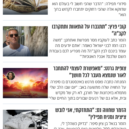
סידורי תפילה: "הדבר שהכי חשוב לי בעולם הוא
שדווקא אלה שהכי רחוקים יתחברו לקדוש ברוך
הוא"
קובי פרץ: "תתגברו על התאוות ותתקרבו
לקב"ה"
הזמר כתב לעוקביו מסר מפרשת ואתחנן: "משה
רבנו רומז לבני ישראל כאומר: 'אתם יודעים מה
עומד בינכם לבין הקב"ה? מה מפריע לכם בעבודת
השם שלכם? אנכי! האנוכיות'"
צופית גרנט: "מאפשרת לעצמי להתחבר
לאור שנמצא מעבר לכל חושך"
המנחה כתבה פוסט מרגש באינסטגרם בו סיפרה
על החוויה שלה מתשעה באב: "יום שבו הלב שלי
מתמלא בזיכרונות של חורבן, לא רק של מקדש
ובית, אלא גם של רגעים שבורים בתוך החיים שלי"
הזמר שחווה נס: "התחזקתי, אני לובש
ציצית ומניח תפילין"
הזמר בנאל בן ציון סיפר: "בדיוק כשהלך לי,
כשקיבלתי 200 טלפונים ביום להופעות, אבד לי