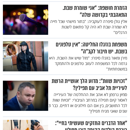
הזמרת חושפת: "אני שומרת שבת.
התאהבתי בקדושה שלה"
אלין גולן סיפרה לעוקביה: "בתור מישהי שכל חייה
לא שמרה שבת לא היה קל פתאום לשנות
הרגלים"
משפחת בוזגלו החליטה: "אין טלפונים
בשבת. יש חיבור לקב"ה"
מירן ומאור בוזגלו סיפרו: "מזל שיש את השבת. היא
גרמה לכל המשפחה לעזוב טלפונים ולהתמקד
במשפחתיות"
"זכויות שוות": מדוע הלך אושיית הרשת
לעיריית תל אביב עם תפילין?
סמיון גרפמן לא אהב את ההחלטה של העירייה
לאסור קיום תפילה במרחב הציבורי: "זכויות שוות
לכל התושבים, בין אם הם חילונים או דתיים. כבר 3
שנים שאני מניח תפילין"
"אחד הדברים החזקים שעשיתי בחיי":