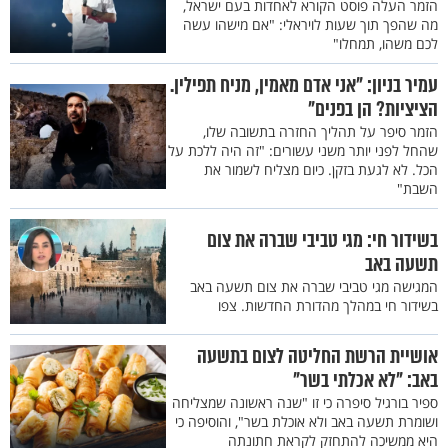
הזמר העלה פוסט הקורא לאחדות בעם ישראל,
מה שהפך תוך שעות לויראלי: "אם מישהו עשה
לכם משהו, תמחלו"
עמיר בניון: "אני אדם מאמין, מניח תפילין.
הציציות? הן בפנים"
הזמר סיפר על תהליך החזרה בתשובה שלו,
שהחל לפני יותר משני עשורים: "זה היה ללכת על
הכל. לא לגעת בזקן. כיום מצליח לשמור את
השבת"
בשידור חי: מגי טביבי שברה את צום
תשעה באב
המגישה מגי טביבי שברה את צום תשעה באב
בשידור חי במהלך מהדורת החדשות. צפו
אושיית הרשת החליטה לצום בתשעה
באב: "לא אכלתי בשר"
ספיר בורגיל סיפרה כי זו "שנה ראשונה שמצליחה
ושומרת תשעה באב ולא אוכלת בשר", והוסיפה כי
היא ממשיכה להתחזק לקראת חתונתה