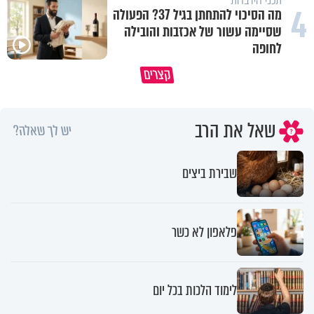
תכני הידברות
4
מה הסיכוי להתחתן בגיל 37? הפעולה
שסיימה עשור של אכזבות והובילה
לחופה
קצרים
מדוע האמונה נמשלה למלח?
גם ׳הרע׳ זה הרחמים של בורא ע
שאל את הרב
יש לך שאלה?
שבירת ביצים
פלאפון לא כשר
לימוד הלכות בכל יום