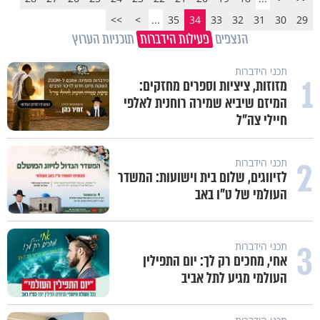
>>
>
...
35
34
33
32
31
30
29
הנצפים
פעילות הידברות
תוכניות הערוץ
תכני הידברות
1
מזוזות, ציציות וספרים מחזקים:
המיזם שיביא שמירה רוחנית לאלפי
חיילי צה"ל
2
תכני הידברות
לזיווגים, שלום בית וישועות: המשדר
העולמי של ט"ו באב
3
תכני הידברות
אחי, מחכים רק לך: יום התפילין
העולמי מגיע לתל אביב