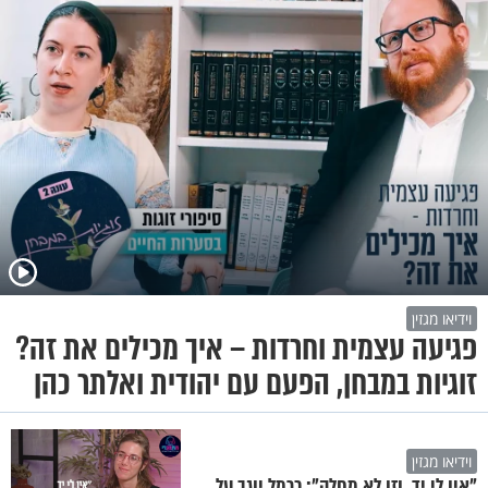
וידיאו מגזין
פגיעה עצמית וחרדות – איך מכילים את זה?
זוגיות במבחן, הפעם עם יהודית ואלתר כהן
וידיאו מגזין
"אין לי יד, וזו לא מחלה": כרמל יוגב על