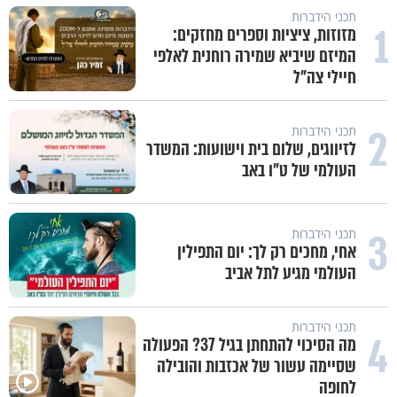
תכני הידברות
1
מזוזות, ציציות וספרים מחזקים:
המיזם שיביא שמירה רוחנית לאלפי
חיילי צה"ל
2
תכני הידברות
לזיווגים, שלום בית וישועות: המשדר
העולמי של ט"ו באב
3
תכני הידברות
אחי, מחכים רק לך: יום התפילין
העולמי מגיע לתל אביב
תכני הידברות
4
מה הסיכוי להתחתן בגיל 37? הפעולה
שסיימה עשור של אכזבות והובילה
לחופה