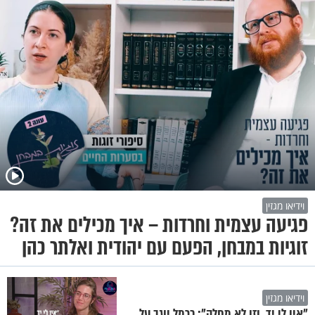
וידיאו מגזין
פגיעה עצמית וחרדות – איך מכילים את זה?
זוגיות במבחן, הפעם עם יהודית ואלתר כהן
וידיאו מגזין
"אין לי יד, וזו לא מחלה": כרמל יוגב על