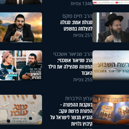
1346 צפיות
הרב חיים פוקס
סגולת אמת: סגולה
להצלחה במשפט
251 צפיות
הרב שניאור אשכנזי
הרב שניאור אשכנזי:
המצווה שהצילה את הילד
האבוד
255 צפיות
ערוץ הידברות
בעקבות ההפטרה -
הפטרת פרשת עקב:
הנביא מבשר לישראל על
קיבוץ גלויות