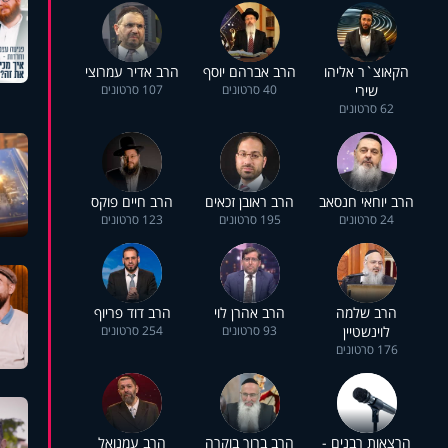
הקאוצ`ר אליהו
הרב אברהם יוסף
הרב אדיר עמרוצי
שירי
40 סרטונים
107 סרטונים
62 סרטונים
הרב יוחאי חנסאב
הרב ראובן זכאים
הרב חיים פוקס
24 סרטונים
195 סרטונים
123 סרטונים
הרב שלמה
הרב אהרן לוי
הרב דוד פריוף
לוינשטיין
93 סרטונים
254 סרטונים
176 סרטונים
הרצאות רבנים -
הרב ברוך בוקרה
הרב עמנואל