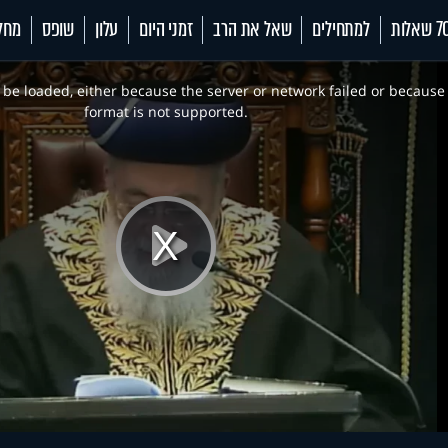
 שאלות
למתחילים
שאל את הרב
זמני היום
עלון
שופס
מחל
be loaded, either because the server or network failed or because
format is not supported.
Play
Video