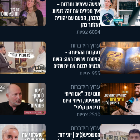
פגיעה עצמית וחרדות –
איך מכילים את זה? זוגיות
במבחן, הפעם עם יהודית
ואלתר כהן
6094 צפיות
ערוץ הידברות
בעקבות ההפטרה -
הפטרת פרשת ראה: השם
מבטיח לבנות את ירושלים
955 צפיות
ערוץ הידברות
תום עוז: "אם הייתי
אתאיסט, הייתי היום
בדיכאון קליני"
2510 צפיות
ערוץ הידברות
המשפיע(נ)ים | יוני דוד: