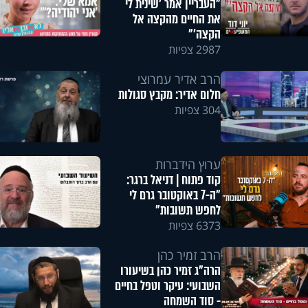
"העבריין אמר 'שינית לי
את החיים מהקצה אל
הקצה'"
2987 צפיות
הרב אדיר עמרוצי
חלום אדיר: מקבץ סגולות
304 צפיות
ערוץ הידברות
קוד פתוח | דניאל ברגר:
"ה-7 באוקטובר גרם לי
לחפש תשובות"
6373 צפיות
הרב זמיר כהן
הרה"ג זמיר כהן בשיעורו
השבועי: עיקר וטפל בחיים
- סוד השמחה