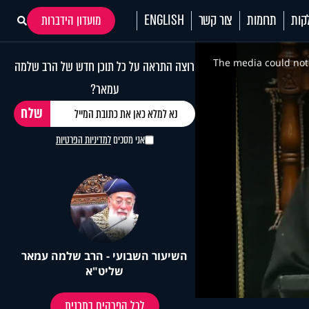
קות
תרומות
צור קשר
ENGLISH
מועדון הידברות
This
is
a
The media could not 
רוצה התראה על כל תוכן חדש של הרב שלמה
modal
window.
עמאר?
אני מסכים
למדיניות הפרטיות
השיעור השבועי - הרב שלמה עמאר
שליט"א
לכל הפרקים בתכנית