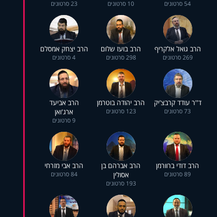
54 סרטונים
10 סרטונים
23 סרטונים
הרב גואל אלקריף
הרב בועז שלום
הרב יצחק אמסלם
269 סרטונים
298 סרטונים
4 סרטונים
ד''ר עודד קרבצ'יק
הרב יהודה בוטרמן
הרב אביעד
73 סרטונים
123 סרטונים
ארג'ואן
9 סרטונים
הרב דודי ברוורמן
הרב אברהם בן
הרב אבי מזרחי
89 סרטונים
אסולין
84 סרטונים
193 סרטונים