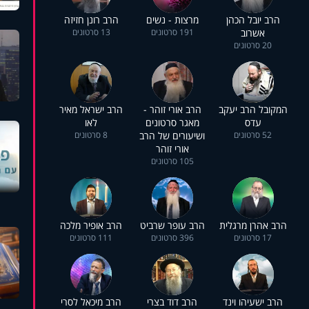
הרב יובל הכהן
מרצות - נשים
הרב רונן חזיזה
אשרוב
191 סרטונים
13 סרטונים
20 סרטונים
המקובל הרב יעקב
הרב אורי זוהר -
הרב ישראל מאיר
עדס
מאגר סרטונים
לאו
52 סרטונים
ושיעורים של הרב
8 סרטונים
אורי זוהר
105 סרטונים
הרב אהרן מרגלית
הרב עופר שרביט
הרב אופיר מלכה
17 סרטונים
396 סרטונים
111 סרטונים
הרב ישעיהו וינד
הרב דוד בצרי
הרב מיכאל לסרי