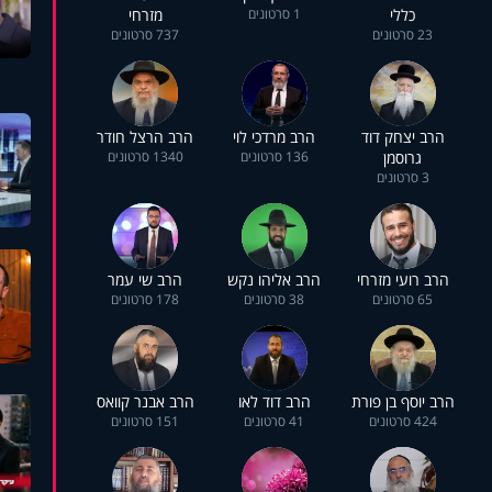
כללי
1 סרטונים
מזרחי
23 סרטונים
737 סרטונים
הרב יצחק דוד
הרב מרדכי לוי
הרב הרצל חודר
גרוסמן
136 סרטונים
1340 סרטונים
3 סרטונים
הרב רועי מזרחי
הרב אליהו נקש
הרב שי עמר
65 סרטונים
38 סרטונים
178 סרטונים
הרב יוסף בן פורת
הרב דוד לאו
הרב אבנר קוואס
424 סרטונים
41 סרטונים
151 סרטונים