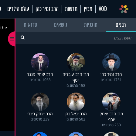
VOD
מגזין
חדשות
הרב זמיר כהן
עולם הילדים
70
רבנים
תוכניות
נושאים
סדנאות
 the
הרב זמיר כהן
מרן הרב עובדיה
הרב יצחק פנגר
1751 סרטונים
יוסף
1063 סרטונים
158 סרטונים
מרן הרב יצחק
הרב יגאל כהן
הרב יצחק בצרי
יוסף
502 סרטונים
239 סרטונים
250 סרטונים