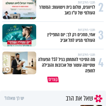
2
תכני הידברות
לזיווגים, שלום בית וישועות: המשדר
העולמי של ט"ו באב
3
תכני הידברות
אחי, מחכים רק לך: יום התפילין
העולמי מגיע לתל אביב
תכני הידברות
4
מה הסיכוי להתחתן בגיל 37? הפעולה
שסיימה עשור של אכזבות והובילה
לחופה
כל אחד מאיתנו הוא עולם ומלואו
למה אנחנו לא רואים את הברכה?
קצרים
שנברא בצלם אלוקים
פרשת ראה
שאל את הרב
יש לך שאלה?