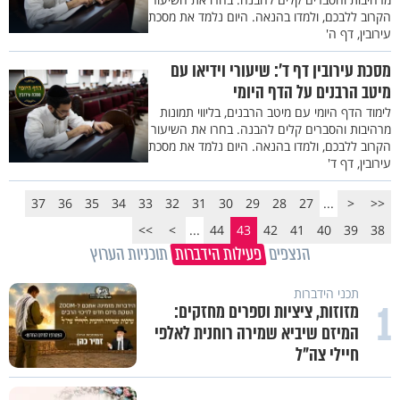
הקרוב ללבכם, ולמדו בהנאה. היום נלמד את מסכת
עירובין, דף ה'
מסכת עירובין דף ד’: שיעורי וידיאו עם
מיטב הרבנים על הדף היומי
לימוד הדף היומי עם מיטב הרבנים, בליווי תמונות
מרהיבות והסברים קלים להבנה. בחרו את השיעור
הקרוב ללבכם, ולמדו בהנאה. היום נלמד את מסכת
עירובין, דף ד'
37
36
35
34
33
32
31
30
29
28
27
...
<
<<
>>
>
...
44
43
42
41
40
39
38
הנצפים
פעילות הידברות
תוכניות הערוץ
תכני הידברות
1
מזוזות, ציציות וספרים מחזקים:
המיזם שיביא שמירה רוחנית לאלפי
חיילי צה"ל