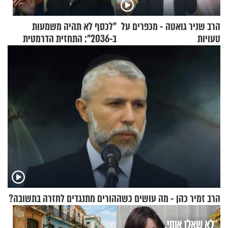
הרב שניר גואטה - מכפרים על
"לכסף לא תהיה משמעות
טעויות
ב-2036": התחזית הדרמטית
של אילון מאסק על עתיד
הכלכלה
הרב זמיר כהן - מה עושים כשההורים מתנגדים לחזרה בתשובה?