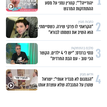
1
יהודייה?'": קטרין נמני על מסע
ההתחזקות המרגש
2
כתבות מגזין
"הקראתי לו פרקי שירה. כשסיימתי,
הוא השיב את נשמתו לבורא"
3
סלבס בהתחזקות
ננסי ברנדס: "יש לי 4 ילדים. הקשר
הכי טוב - עם הבת החרדית"
4
וידיאו מגזין
"הגמגום לא מגדיר אותי": ישראל
שטרן על המגבלה שלא עוצרת אותו