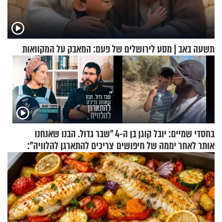
תשעה באב | מסע לירושלים של פעם: המאבק על המקוואות
בחסדי שמיים: יובל קוגן בן ה-4
"שבר גדול. הבנו שאנחנו
אותר לאחר יממה של חיפושים
צריכים להתארגן להלוויה":
זוגיות במבחן, הפעם עם מרים
וגד דנינו