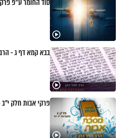
סוד החומר ע"פ פרקי
בבא קמא דף ג - הרב 
פרקי אבות חלק י"ב -