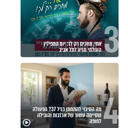
3
אחי, מחכים רק לך: יום התפילין
העולמי מגיע לתל אביב
4
מה הסיכוי להתחתן בגיל 37? הפעולה
שסיימה עשור של אכזבות והובילה
לחופה
במבט לאחור - האם
איך ייתכן שיש אנשים
איך 