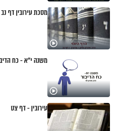
מסכת עירובין דף נב
משנה י"א - כח הדיבו
עירובין - דף צט