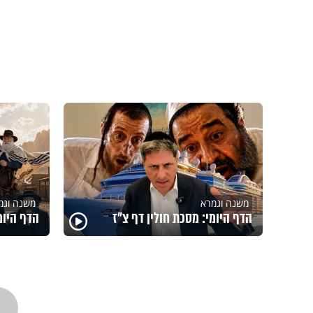
משנה וגמרא
משנה וגמ
הדף היומי: מסכת חולין דף צ"ז
הדף היומ