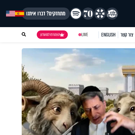
מתחזקים? דברו איתנו
צור קשר
ENGLISH
LIVE
הצטרפו למועדון