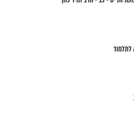
שניות יט - כב - הרב זמיר כהן
 לתלמוד