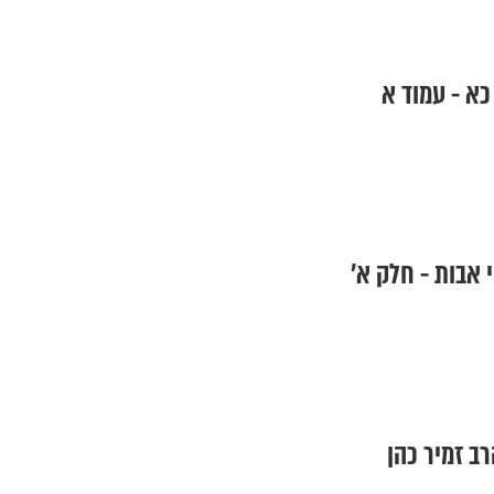
כא - עמוד א
 אבות - חלק א’
ב זמיר כהן