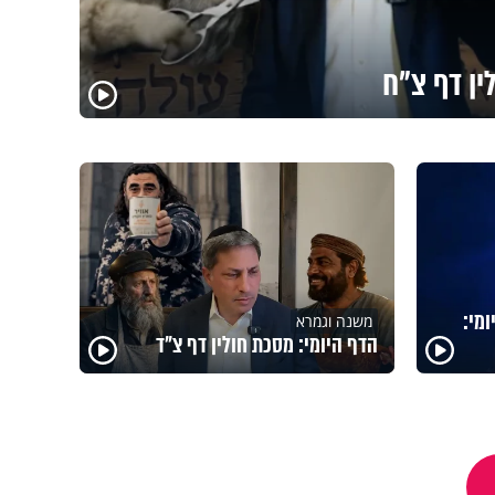
ין דף צ"ח
מי:
משנה וגמרא
הדף היומי: מסכת חולין דף צ"ד