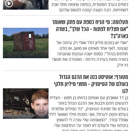
כיומיים בערב הסעודית, בטיסה שיצאה מתל אביב
לאמירויות. הנה הצצה קטנה למטוס שלהם
תעלומה: מי הניח כספת עם פתק שאומר
"אם תצליח לפתוח - הכל שלך", בשדה
בארה"ב?
"אולי יש בפנים מיליון דולר ואולי רק ערמה של
קונפטי. לאף אחד מאיתנו אין מושג, אז כולנו
חולמים בגדול": כספת ישנה וענקית שהונחה
בשדה פתוח בעיירה נידחת - מסעירה את תושבי
ניו יורק
מטורף: אוטיסט בנה את הדגם הגדול
בעולם של הטיטניק - מחצי מיליון חלקי
לגו
בן 11 שאובחן עם אוטיזם בהיותו בן חמש - הצליח
להגשים חלום ולבנות את הדגם הגדול ביותר
בעולם של ספינת הטיטניק. "כל המילים שלמדתי
נעלמו והפכו לערפל, ואני הפכתי מילד מאושר לילד
אומלל ובודד. "המשפחה שלי עזרה לי להאמין
ביכולות שלי ולעולם לא לוותר על החלומות שלי.
אני שמח שבסוף הצלחנו", הוא אומר היום