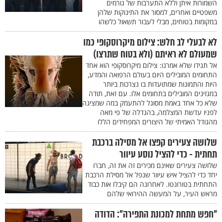
השמורות איתן וללא התערבות של גורמים
משפטיים ואחרים, למסור את התינוקות שלהן
במקומות בטוחים, מבלי לעבור תשאול כלשהו
לא לבעלי לב חלש: צילום מיקרוסקופי כמו
שמעולם לא ראיתם (ולא בטוח שתרצו)
אל תגידו שלא אמרנו: צילום מיקרוסקופי הוא אחד
התחומים המובילים היום בעולם הרפואה והמדע,
היות והתמונות שמתועדות בו נצרכות ביותר
במגזינים המובילים בתחומים אלו. עם זאת, תודה
שלא כל אחד באמת מסוגל להתעמק במה שמציגה
לפניו עדשת המצלמה, בהגדלה של פי מאה
מהגודל האמיתי של היצורים המפחידים הללו
שלושה צעירים קפצו אל מסילה ברכבת
תחתית - כדי להציל נוסע עיוור
שלושה צעירים שאינם מכירים זה את זה, חברו
יחד כדי להציל איש עיוור שנפל אל מסילת הרכבת
התחתית בטורונטו. לאחרונה הם קיבלו אות כבוד
מראש העיר, על המעשה ההירואי שלהם
"חפש מתחת למכונת התפירה": הדודה