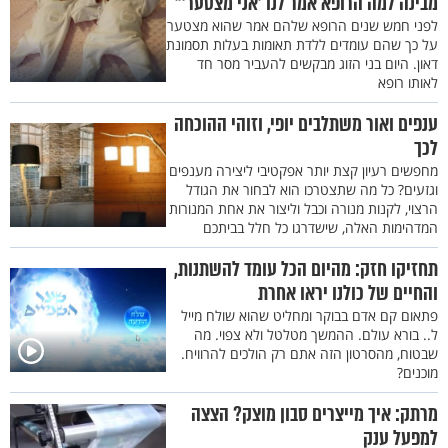
מבינה למה הרופא אמר לנו ’אני מצטער’"
לפני חמש שנים הרופא שלהם אמר שהוא מצטער
על כך שהם עומדים ללדת תאומות בעלות תסמונת
דאון. היום בני הזוג מבקשים להעביר מסר חד
לאותו רופא
ענפים ואור משתלבים יופי, וזוהי ההוכחה
לכך
מחפשים רעיון קצת יותר אפקטיבי ליצירה מענפים
וגזעים? כל מה שתצטרכו הוא לבחור את הגודל
הרצוי, לקנות מנורה וכבל וליצור את אחת המנורות
המדהימות האלה, שישדרגו כל חלל בביתכם
תחזיקו חזק: מהיום הכל עומד להשתנות,
והחיים של כולנו יראו אחרת
פתאום קם אדם בבוקר ומחליט שהוא שולח מייל
ל.. בורא עולם. ההמשך מטלטל ולא צפוי. מה
שבטוח, מהסרטון הזה אתם רק הולכים להרוויח.
מוכנים?
מרתק: איך מייצרים סבון מוצק? הצצה
למפעל ענק