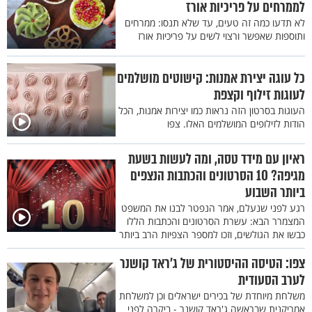
לממרחים על פריכיות אורז
לא תדעו כמה זה טעים, עד שלא תנסו: ממרחים
ותוספות שאפשר ורצוי לשים על פריכיות אורז
כל עוגה יצירת אמנות: קישוטים מושלמים
לעוגות זילוף וקצפת
העוגות בסרטון הזה נראות כמו יצירות אמנות, הכל
הודות לזילופים המושלמים האלו. צפו
ראיון עם מידד טסה, ומה לעשות בשעת
מגיפה? 10 הסרטונים והכתבות הנצפים
ביותר השבוע
רגע לפני שנעלם, אמר הנפטר לבנו את המשפט
המצמרר הבא: עשרת הסרטונים והכתבות הללו
כבשו את הגולשים, וזכו למספר הצפיות הרב ביותר
צפו: הטיסה ההיסטורית של ג’ראד קושנר
לערב הסעודית
משלחת מיוחדת של בכירים ישראלים וכן למשלחת
אמריקנית שבראשה ג'ראד קושנר - ביקרה לפני