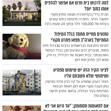
למה לרכוש בית חדש אם אפשר להדפיס
אותו בתוך יום?
חברת נדל"ן בקליפורניה מצאה פתרון מקורי
למשבר הדיור. החברה מדפיסה בתים קטנים
בעלות של 100,000 דולר ובתוך 24 שעות בלבד
נמנעים מחיית מחמד בגלל הטיפול
המתיש? בארה"ב מצאו פתרון מקורי
למרות היתרונות הבריאותיים הרבים שבגידול חיית
מחמד, מבוגרים רבים נמנעים מכך בגלל הטיפול
האינטנסיבי. בבית האבות של ריברדייל, ניו יורק,
מצאו לכך פתרון יוצא דופן
לציור הקיר הזה יש שימוש מפתיע
ושימושי שלא חשבתם עליו
הציור הענק שמופיע על קיר בניין מרכזי בוורשה,
נותן מענה מקורי ויוצא דופן לאחת הבעיות
המרכזיות בעיר הגדולה, ונחשב פתרון חדשני
בעולם כולו
אם לתאומות תסמותק: "עד היום אני לא