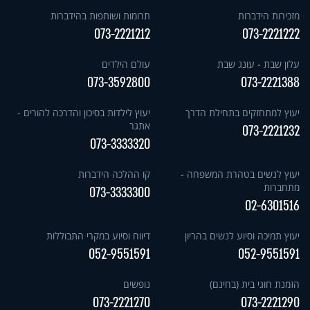
מזכירות הידברות
תרומות ושותפות בהידברות
073-2221212
073-2221222
עלון שבת - עונג שבת
עולם הילדים
073-3592800
073-2221388
יעוץ למתחזקים בתחילת הדרך
יעוץ לילדות בסיכון והדרכה להורים -
אתגר
073-2221232
073-3333320
יעוץ לנשים בטהרת המשפחה -
קו ההלכה הידברות
מתחברות
073-3333300
02-6301516
יעוץ תמיכה וסיוע לנשים בהריון
דיווח וסיוע במקרי התבוללות
052-9551591
052-9551591
הזמנת חוגי בית (בחינם)
נופשים
073-2221270
073-2221290