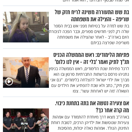
בת שש התעוררה משינה לריח חזק של
שריפה - והצילה את משפחתה
בת שש למדה על בטיחות מפני אש בבית הספר
שלה רק לפני חודשים ספורים, וכבר הפכה לגיבורת
היום בארה"ב - לאחר שהצילה את משפחתה
משריפה שפרצה בביתם
פתיחת הלימודים: ראש הממשלה הכניס
תנ"ך לתיק ואמר ’בלי זה - אין לנו כלום’
לרגל פתיחת שנת הלימודים, ראש הממשלה בנימין
נתניהו פרסם ברשתות החברתיות סרטון ובו הוא
מברך את ילדי ישראל להצלחה בלימודים. "גם אני
מכין תיק", כתב ולא שכח להפתיע את הילדים עם
השאלה 'מה יש לארוחת עשר'. צפו
אם צעירה נטשה את בתה בתחנת כיבוי.
מה קרה אחר כך?
בארה"ב מצאו דרך מיוחדת להתמודד עם אמהות
צעירות שנוטשות את ילדיהן הרכים, לטובת רווחת
התינוק הנולד. אמהות כאלה יכולות, מהסיבות