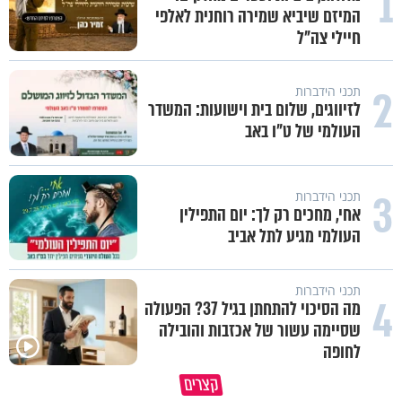
1
המיזם שיביא שמירה רוחנית לאלפי
חיילי צה"ל
2
תכני הידברות
לזיווגים, שלום בית וישועות: המשדר
העולמי של ט"ו באב
3
תכני הידברות
אחי, מחכים רק לך: יום התפילין
העולמי מגיע לתל אביב
תכני הידברות
4
מה הסיכוי להתחתן בגיל 37? הפעולה
שסיימה עשור של אכזבות והובילה
לחופה
פותחים פתח קטן - ומקבלים עול
קצרים
תשתמש באהבה של השם לטובתך
עצום