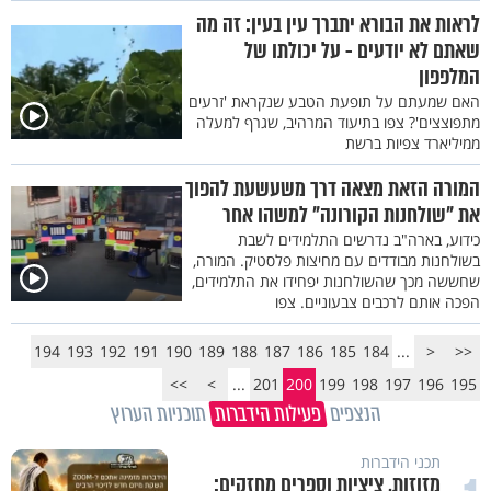
לראות את הבורא יתברך עין בעין: זה מה
שאתם לא יודעים - על יכולתו של
המלפפון
האם שמעתם על תופעת הטבע שנקראת 'זרעים
מתפוצצים'? צפו בתיעוד המרהיב, שגרף למעלה
ממיליארד צפיות ברשת
המורה הזאת מצאה דרך משעשעת להפוך
את "שולחנות הקורונה" למשהו אחר
כידוע, בארה"ב נדרשים התלמידים לשבת
בשולחנות מבודדים עם מחיצות פלסטיק. המורה,
שחששה מכך שהשולחנות יפחידו את התלמידים,
הפכה אותם לרכבים צבעוניים. צפו
194
193
192
191
190
189
188
187
186
185
184
...
<
<<
>>
>
...
201
200
199
198
197
196
195
הנצפים
פעילות הידברות
תוכניות הערוץ
תכני הידברות
מזוזות, ציציות וספרים מחזקים: