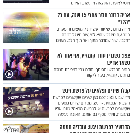
מוטי לאופר. התוצאה מרגשת. האזינו
אריה ברונר חוזר אחרי 15 שנה, עם כל
"הלב"
אריה ברונר, שליווה עשרות קומזיצים והופעות,
חוזר עם סינגל שהוא למעשה סינגל בכורה –
"הלב", שיר שמדבר מתוך ואל תוך הלב. האזינו
צפו: כשגרין עורך קומזיץ, אף אחד לא
נשאר אדיש
הזמר המרגש והסוחף יהודה גרין במסיבת חנוכה
בחגיגת קומזיץ, בעיר לייקווד
קבלו שירים נפלאים על פרשת ויגש
מדי שבוע נציג לכם כאן שירים שקשורים לפרשת
השבוע הנוכחית - ויגש. מכירים שירים נוספים
שקשורים לפרשה או לפרשה הבאה? כתבו אלינו
בתגובות, ואולי נוסיף גם אותם. האזנה נעימה
מדרשיר לפרשת ויגש: עובדיה חממה