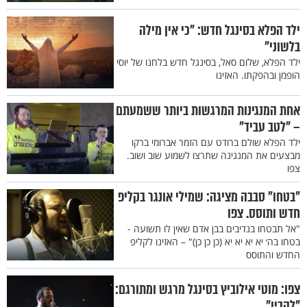
ילד הפלא בסינגל חדש: "כי אין מילה
בלשוני"
ילד הפלא, שלום סאל, בסינגל חדש בלחנו של יוסי
הופמן ובהפקתו. האזינו
אחת המנגינות המרגשות ביותר ששמעתם
– "לטב עביד"
ילד הפלא שולם ברודט עם הזמר אברומי ברקו
מבצעים את המנגינה שתרצו לשמוע שוב ושוב.
צפו
״בטחו״ סבבה מציגה: שמילי אונגר בקליפ
חדש ותוסס. צפו
"אל תבטחו בנדיבים בבן אדם שאין לו תשועה -
בטחו בה׳ יא יא יא יא (כן כן כן)" – האזינו לקליפ
החדש והתוסס
צפו: מוטי אילוביץ בסינגל מרגש ומתורגם:
"להבין"