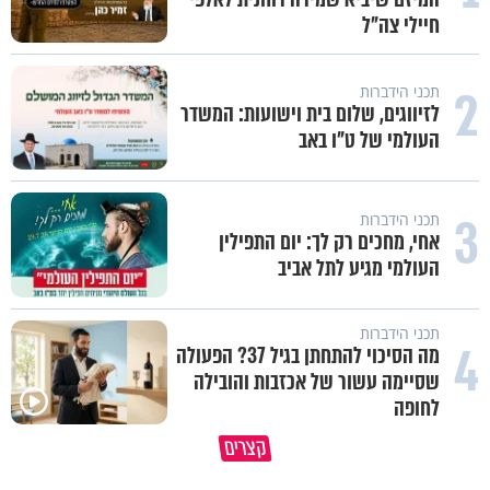
חיילי צה"ל
2
תכני הידברות
לזיווגים, שלום בית וישועות: המשדר
העולמי של ט"ו באב
3
תכני הידברות
אחי, מחכים רק לך: יום התפילין
העולמי מגיע לתל אביב
תכני הידברות
4
מה הסיכוי להתחתן בגיל 37? הפעולה
שסיימה עשור של אכזבות והובילה
לחופה
תהיו אהרון הכהן - תשכינו שלום
כל קושי שחווית היה ניסיון לרומ
קצרים
ותרדפו שלום
אותך