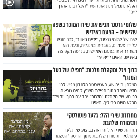
הפלא נתנאל מנת את השיר "היכל רבינו אהרן
לייב"
שלומי גרטנר מגיש את שירו המוכר בשפה
שלישית – הפעם באידיש
שירו של שלומי גרטנר, "ידיים באוויר", כבר הוגש
על ידו פעמיים, בעברית ובאנגלית, וכעת הוא
משחרר אותו בפעם השלישית, בגרסה מקפיצה
באידיש. האזינו ל"יא יא"
ברוך ויזל ומקהלת מלכות: "תפילו של בעל
המנגן"
המלחין ר' יהושע האנשטטר מלונדון מגיש לחן
חדש ומיוחד מתוך תפילת הש"ץ לימים נוראים,
בביצוע של מקהלת "מלכות" יחד עם ברוך ויזל וילד
הפלא משה פרייליך. האזינו
מחרוזת שירי הלל: גלעד פוטולסקי
ותזמורת שלהבת
מחרוזת שירי הלל והודאה בביצוע של גלעד
פוטולסקי ותזמורת שלהבת מתוך הדיסק "הנשמה