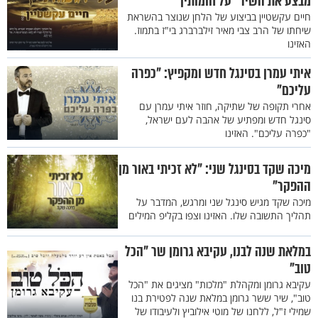
מבצע את השיר "על חומותיך"
חיים עקשטיין בביצוע של הלחן שנוצר בהשראת
שיחתו של הרב צבי מאיר זילברברג בי"ז בתמוז.
האזינו
איתי עמרן בסינגל חדש ומקפיץ: "כפרה
עליכם"
אחרי תקופה של שתיקה, חוזר איתי עמרן עם
סינגל חדש ומפתיע של אהבה לעם ישראל,
"כפרה עליכם". האזינו
מיכה שקד בסינגל שני: "לא זכיתי באור מן
ההפקר"
מיכה שקד מגיש סינגל שני ומרגש, המדבר על
תהליך התשובה שלו. האזינו וצפו בקליפ המילים
במלאת שנה לבנו, עקיבא גרומן שר "הכל
טוב"
עקיבא גרומן ומקהלת "מלכות" מציגים את "הכל
טוב", שיר ששר גרומן במלאת שנה לפטירת בנו
שמילי ז"ל, ללחנו של מוטי אילוביץ ולעיבודו של