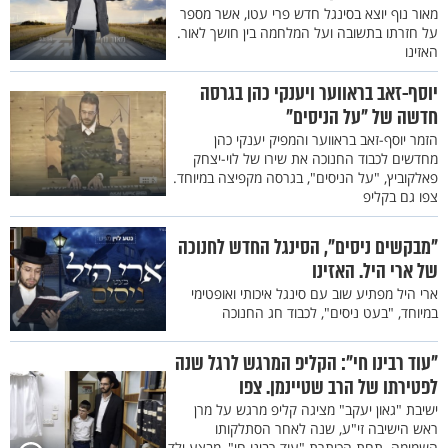
מאור נוף יוצא בסינגל חדש פרי עטו, אשר מספר
על חזרתו בתשובה ועל המלחמה בין חושך לאור.
האזינו
יוסף-זאב בראווער ויענקי כהן בגרסה
חדשה של "על הניסים"
הזמר יוסף-זאב בראווער והמפיק יענקי כהן
מחדשים לכבוד החנוכה את שירו של לוי-יצחק
פאלקוביץ, "על הניסים", בגרסה מקפיצה במיוחד.
צפו גם בקליפ
"מבקשים ניסים", הסינגל החדש לחנוכה
של ארי היל. האזינו
ארי היל מפתיע שוב עם סינגל איכותי ואופטימי
במיוחד, "בעט ניסים", לכבוד חג החנוכה
"עוד רבינו חי": הקליפ המרגש לרגל שנה
לפטירתו של הרב שטיינמן. צפו
ישיבת "גאון יעקב" מציגה קליפ מרגש על מרן
ראש הישיבה זי"ע, שנה לאחר הסתלקותו
השמימה. תחת הכותרת "עוד רבינו חי", מבצע ילד