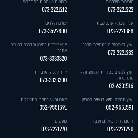
מזכירות הידברות
תרומות ושותפות בהידברות
073-2221212
073-2221222
עלון שבת - עונג שבת
עולם הילדים
073-3592800
073-2221388
יעוץ למתחזקים בתחילת הדרך
יעוץ לילדות בסיכון והדרכה להורים -
אתגר
073-2221232
073-3333320
יעוץ לנשים בטהרת המשפחה -
קו ההלכה הידברות
מתחברות
073-3333300
02-6301516
יעוץ תמיכה וסיוע לנשים בהריון
דיווח וסיוע במקרי התבוללות
052-9551591
052-9551591
הזמנת חוגי בית (בחינם)
נופשים
073-2221270
073-2221290