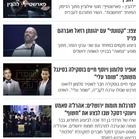
״להבין – פארשטיין״: מוטי אילוביץ מתוך הדיסק
המיוחד "מחשבות". השיר מתורגם לעברית
צפו: "קטונתי" עם יהונתן רזאל ואברהם
פריד
ביצוע מקסים במיוחד עם שני ענקי הזמר, מתוך
מופע "צמאה" בבנייני האומה ירושלים
אופיר סלומון ויוסף חיים בוסקילה בסינגל
משותף: "שומר עלי"
יוסף חיים בוסקילה חבר לאופיר סלומון לדואט
מרגש שכולו ערגה לקב"ה, "שומר עלי". האזינו
למרגלות חומות ירושלים: אהרל'ה סאמט
ויענקי דסקל שבו לבצע את "חשוף"
שירו של מרדכי בן דוד זוכה לביצוע מחודש, בבר
מצווה שנערכה למרגלות חומות ירושלים. אהרל'ה
סאמט ויענקי דסקל חוברים למקהלת "מלכות"
בביצוע מרגש במיוחד