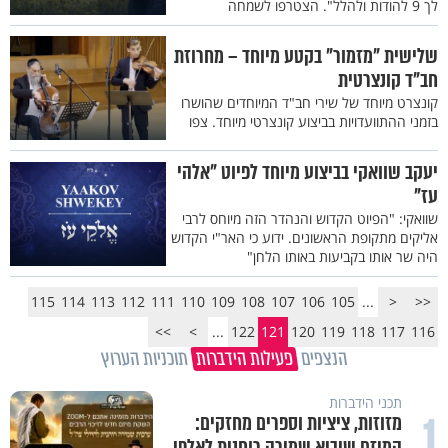
לך 9 להודות ולהלל". הצטרפו לשמחה
שלישית "מזמור" בקטע מיוחד – מחרוזת
חב"ד קונצרטית
קונצרט מיוחד של שירי חב"ד המיוחדים שהושרו
בזמני ההתוועדויות בביצוע קונצרטי מיוחד. צפו
יעקב שוואקי בביצוע מיוחד לפיוט "אלהי
עז"
שוואקי: "הפיוט הקדוש והנהדר הזה מיוחס לרבי
אליקים מתקופת הראשונים. ידוע כי האר"י הקדוש
היה שר אותו בקביעות באותו הלחן"
115
114
113
112
111
110
109
108
107
106
105
...
<
<<
>>
>
...
122
121
120
119
118
117
116
הנצפים
פעילות הידברות
תוכניות הערוץ
תכני הידברות
1
מזוזות, ציציות וספרים מחזקים:
המיזם שיביא שמירה רוחנית לאלפי