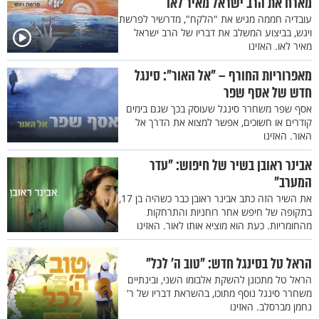
מארח את הרב ישראל מאיר לאו
עובדיה חממה מגיש את "הלקח", מדרשיר לפרשת
ויגש, בביצוע המשלב את דבריו של הרב ישראל
מאיר לאו. האזינו
מאפרוריות החורף – "אל האור": סינגל
חדש של אסף שפר
אסף שפר משחרר סינגל שעוסק בכך שגם בימים
קודרים או חשוכים, אפשר למצוא את הדרך אל
האור. האזינו
אבינר ראובן בשיר של חיפוש: "עדר
המערב"
את השיר הזה כתב אבינר ראובן כבר כשהיה בן 17,
בתקופה של חיפש אחר רוחניות והתרחקות
מהחומריות. כעת הוא מוציא אותו לאור. האזינו
הראל טל בסינגל חדש: "טוב ה' לכל"
הראל טל מתכונן להשקת אלבומו השני, ובינתיים
משחרר סינגל נוסף מתוכו, בהשראת דבריו של ר'
נחמן מברסלב. האזינו