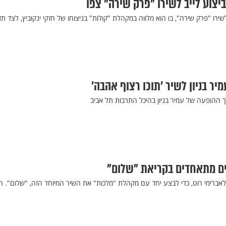
ביצוע לייב לשירו "פרק שירה" צפו
 לשירו "פרק שירה", בו הוא מלווה במקהלת "קולות" בניצוחו של חזקי ינקוביץ, לצד ת
מיר בניון לשיר ’תוכו רצוף אהבה’
ך ההופעה של עמיר בניון בהיכל התרבות תל אביב
ים מתאחדים בקריאת "שלום"
 ולאברימי רוט, כדי לבצע יחד עם מקהלת "מלכות" את השיר המיוחד הזה, "שלום". הא