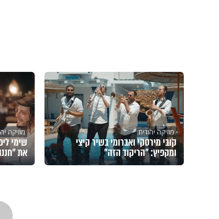
מוזיקה יהודית
מוזיקה יהו
קובי מירסקי ואברומי בשיר קיצי
שימי ליפ
ומקפיץ: "הריקוד הזה"
את "חננו