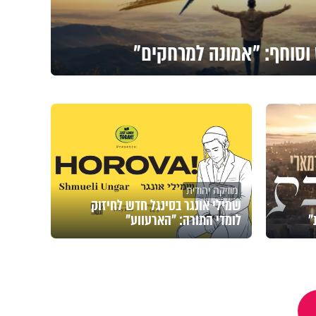
 וסוחף: "אמונה למרחקים"
מוזיקה יהודית
שמילי אונגר בסינגל חדש לחיזוק
"
לומדי התורה: "הארעווע"