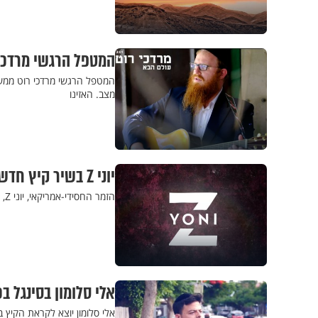
המטפל הרגשי מרדכי 
המטפל הרגשי מרדכי רוט ממשי
מצב. האזינו
יוני Z בשיר קיץ חדש איכותי – "Power"
הזמר החסידי-אמריקאי, יוני Z, יוצא בשיר חדש, קיצי, מקפיץ ומרתק. צפו גם בקליפ המילים המעניין ל-"Power"
אלי סלומון בסינגל ב
אלי סלומון יוצא לקראת הקיץ ב