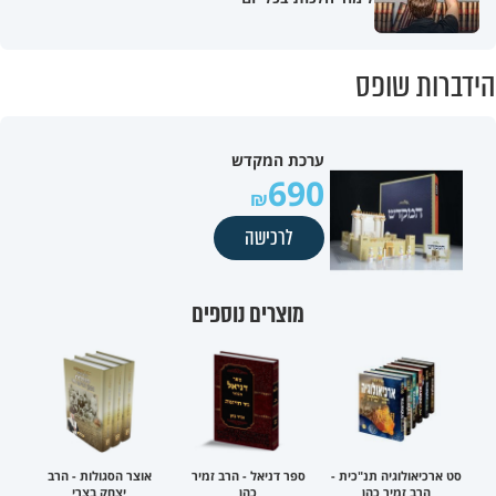
הידברות שופס
ערכת המקדש
690
לרכישה
מוצרים נוספים
סט ארכיאולוגיה תנ"כית -
ספר דניאל - הרב זמיר
אוצר הסגולות - הרב
הרב זמיר כהן
כהן
יצחק בצרי