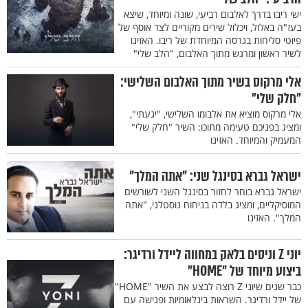
ישי ריבו בדרך לאלבום רביעי, שונה ומיוחד, שיצא
בעז"ה באלול, ויכלול שירים מקוריים לצד אוסף של
פיוטי סליחות בגרסה המיוחדת של ריבו. האזינו
לשיר ראשון ומרגש מתוך האלבום, "הלב שלי"
אלי מרקוס בשיר מתוך האלבום השלישי:
"חלק שלי"
אלי מרקוס מוציא את אלבומו השלישי, "יגעתי",
ומציג בפניכם טעימה מתוכו: השיר "חלק שלי"
המעמיק והמיוחד. האזינו
ישראל גברא בסינגל שני: "אתה המלך"
ישראל גברא בוחר לחזור בסינגל השני לשורשים
המוסיקליים, ומציג בלדה בניחוח נוסטלגי, "אתה
המלך". האזינו
יוני Z וניסים בלאק במחווה ליידל ורדיגר:
ביצוע מיוחד של "HOME"
כבר שנים שיוני Z רוצה לבצע את השיר "HOME"
של יידל ורדיגר. השראות בינלאומיות ופגישה עם