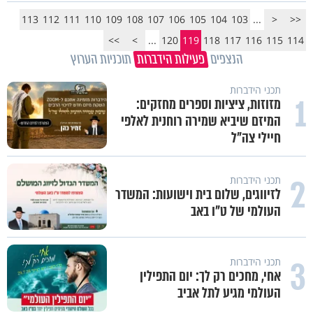
113
112
111
110
109
108
107
106
105
104
103
...
<
<<
>>
>
...
120
119
118
117
116
115
114
הנצפים
פעילות הידברות
תוכניות הערוץ
תכני הידברות
1
מזוזות, ציציות וספרים מחזקים:
המיזם שיביא שמירה רוחנית לאלפי
חיילי צה"ל
2
תכני הידברות
לזיווגים, שלום בית וישועות: המשדר
העולמי של ט"ו באב
3
תכני הידברות
אחי, מחכים רק לך: יום התפילין
העולמי מגיע לתל אביב