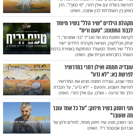
לפרשת בשלח עם אילן דמרי, "מי כמוך?", הדן
באיזון בין השתדלות לבין אמונה. האזינו
מקהלת הילדים "שיר הלל" בשיר מיוחד
לכבוד החתונה: "טעם וריח"
לקראת חתונת בתו של מנכ"ל "בני אמונים", ר'
יצחק מנדלקורן, הוציאה מקהלת הילדים "שיר
הלל" שיר מיוחד המעודד התחזקות באמירת ברכות
השחר בחברותא ועניית אמן. האזינו
עובדיה חממה ואילן דמרי במדרשיר
לפרשת בא: "לא נדע"
כמדי שבוע, עובדיה חממה מגיש את המדרשיר
לפרשת השבוע. והפעם – "לא נדע", על הכבדת
הלב של פרעה – ושלנו, עם אילן דמרי. האזינו
חגי רוסנק בשיר חיזוק: "על כל אחד עובר
מה שעובר"
חגי רוסנק מציג שיר חיזוק מיוחד, למילים ולחן של
אברהם אבוטבול ז"ל. האזינו