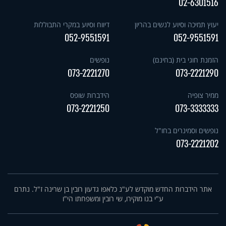
02-6301516
יעוץ תמיכה וסיוע לנשים בהריון
דיווח וסיוע במקרי התבוללות
052-9551591
052-9551591
הזמנת חוגי בית (בחינם)
נופשים
073-2221270
073-2221290
ממיר צופיה
הידברות שופס
073-2221250
073-3333333
נופשים וסמינרים בחו"ל
073-2221202
אתר הידברות החדש מוקדש לע"נ כלאפו גדעון רובין בן שרינה ז"ל. נתרם
ע"י בנו מוקירו, שי רובין ומשפחתו הי"ו