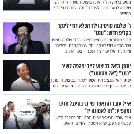
ניסים בלאק הולידו את הביצוע המיוחד הזה, לשיר
שקורא לנוער נושר לשוב הביתה. צפו גם בקליפ
המילים
ר' שלמה טויסיג וילד הפלא דודי לינקר
בקליפ חדש: "עננו"
קליפ מיוחד ומרגש מציג דואט של ר' שלמה טויסיג
וילד הפלא דודי לינקר, יחד עם מקהלת "ידידים"
ומקהלת הילדים "שיר ושבח". צפו והאזינו
יונתן רזאל בביצוע לייב יפהפה לשיר
"כתר" ("אל מסתתר")
יונתן רזאל מבצע את השיר "כתר" בביצוע חי מתוך
הופעה שנתן לפני מספר חודשים בתל אביב. צפו
אייל עובד והראפר שי גז בסינגל חדש
ומקפיץ: "תן לאמונה יד"
אייל עובד והראפר שי גז חברו יחד בסינגל חדש,
עכשווי ומרענן, שלא תפסיקו לזמזם. האזינו