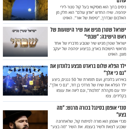
עולם"
ניסים ברוך הוא מוסיקאי בעל קול טנור-לירי
יפהפה. שירו החדש "אדון עולם" הוא חלק מן
האלבום שבדרך, "טיפות של אור". האזינו
ישראל שטרן מגיש את שיר הישועות של
ראש הישיבה: "שבתי"
ישראל שטרן מגיש שיר שנובע מדבריו של אחד
מראשי הישיבות בארץ, בביצוע יפהפה של יעקב
מוצן. האזינו
ילד הפלא שלום בראדט מבצע בלונדון את
"גם כי אלך"
באירוע בלונדון, ועם תזמורת של 50 נגנים, ביצע
ילד הפלא את שירו של מרדכי בן דוד, "גם כי אלך",
יחד עם מקהלת "מלכות", וגם ליווה את עצמו
בקלידים. צפו
סנדי אופמן בסינגל בכורה מרגש: "מה
בצע"
סנדי אופמן הוא מורה לפיתוח קול, שלאחרונה
שוכנע לצאת ולשיר בעצמו. את השיר "מה בצע"