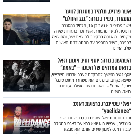
אשר פרזיס, תלמיד במסגרת לנוער
מתמודד, בשיר בכורה: "בגג העולם"
אשר פרזיס הוא נער בן 16, תלמיד במסגרת
חינוכית לנוער מתמודד, אשר זכה בתחרות שירה
מקומית. הוא זכה בתקציב להוצאת שיר, והתוצאה
לפניכם, בשיר המספר על ההתמודדות האישית
שלו. האזינו
השמעת בכורה: יוסף נטיב ויונתן רזאל
בדואט המדהים של השנה – "באמת"
יוסף נטיב ממשיך להתקדם לעבר אלבומו השלישי,
שייצא בקרוב, ובינתיים הוא משחרר מתוכו סינגל
שני, "באמת" – דואט מדהים ומושלם עם יונתן
רזאל. האזינו
יואלי שטיינברג ברצועת דאנס:
"yoelidance"
זמר החתונות יואלי שטיינברג כבר שחרר שני
סינגלים, ועכשיו הוא יוצא ברצועת דאנס המכילה
עיבוד דאנס למגוון שירים אותם הוא מבצע