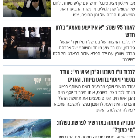
אבי אילסון מציג סינגל חדש עם קליפ מיוחד. לחנו
של שמואל יפת למילים מרגשות המביעות את
המשמעות הרבה של זמן החופה. צפו
לאחר 95 שנה: "א אידישע מאמע" בלחן
חדש
לרגל בר המצווה של בנו של המלחין ר' אנשל
פרידמן, צפו בביצוע מיוחד ומשותף של אברהם
מרדכי שוורץ עם ילד הפלא שלום בראדט ומקהלת
"שירה"
לכבוד ט"ו בשבט וה"בן איש חי": עודד
מנשרי ויוסף בדואט מיוחד. האזינו
עודד מנשרי ויוסף מבצעים דואט משותף בפיוט
מיוחד לכבוד ט"ו בשבט, אותו חיבר ר' יוסף חיים
(הבן איש חי). הפיוט מעצים את תחושת ההלל
והברכה, ואת העת לחשבון נפש ולתשובה שתביא
לגאולה השלמה. האזינו
עובדיה חממה במדרשיר לפרשת בשלח:
"מי כמוך?"
כמידי שבוע, מגיש עובדיה חממה את המדרשיר