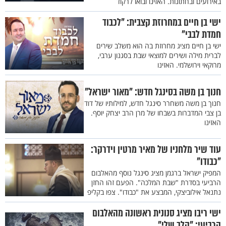
באירועים ובחתונות. האזינו ובואו לרקוד
ישי בן חיים במחרוזת קצבית: "לכבוד
חמדת לבבי"
ישי בן חיים מציג מחרוזת בה הוא משלב שירים
לברית מילה ושירים למוצאי שבת בסגנון ערבי,
מרוקאי וירושלמי. האזינו
חנוך בן משה בסינגל חדש: "מאור ישראל"
חנוך בן משה משחרר סינגל חדש, למילותיו של דוד
בן צבי המדברות בשבחו של מרן הרב יצחק יוסף.
האזינו
עוד שיר מלחניו של מאיר מרטין וידרקר:
"כבודו"
המפיק ישראל ברגמן מציג סינגל נוסף מהאלבום
הרביעי בסדרת "שבת המלכה". הפעם זהו החזן
נתנאל אילוביצקי, המבצע את "כבודו". צפו בקליפ
ישי ריבו מציג סנונית ראשונה מהאלבום
הרביעי: "הלב שלי"