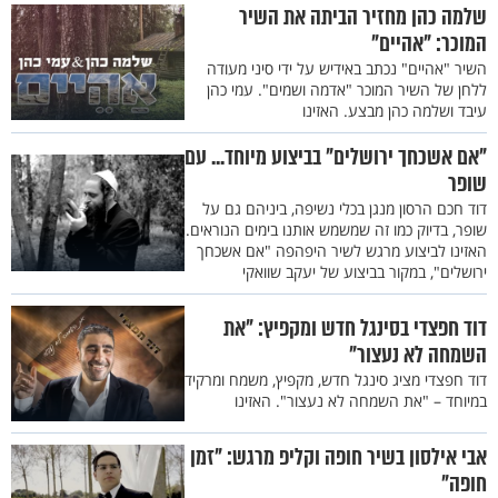
שלמה כהן מחזיר הביתה את השיר
המוכר: "אהיים"
השיר "אהיים" נכתב באידיש על ידי סיני מעודה
ללחן של השיר המוכר "אדמה ושמים". עמי כהן
עיבד ושלמה כהן מבצע. האזינו
"אם אשכחך ירושלים" בביצוע מיוחד... עם
שופר
דוד חכם הרסון מנגן בכלי נשיפה, ביניהם גם על
שופר, בדיוק כמו זה שמשמש אותנו בימים הנוראים.
האזינו לביצוע מרגש לשיר היפהפה "אם אשכחך
ירושלים", במקור בביצוע של יעקב שוואקי
דוד חפצדי בסינגל חדש ומקפיץ: "את
השמחה לא נעצור"
דוד חפצדי מציג סינגל חדש, מקפיץ, משמח ומרקיד
במיוחד – "את השמחה לא נעצור". האזינו
אבי אילסון בשיר חופה וקליפ מרגש: "זמן
חופה"