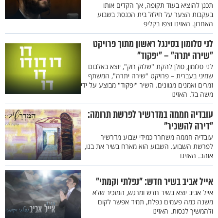
תכנן להוציא בעוד תקופה, אך הקדים אותו
בעקבות הצער על חילול בית הכנסת בשבוע
האחרון. האזינו וצפו בקליפ
לני סלומון בסינגל ראשון מתוך פרויקט
"שירה יתרה" – "יפקוד"
לני סלומון, סולן להקת "שלוק רוק", יוצא באלבום
שמיני בעברית – פרויקט "שירה יתרה", המשתף
זמרים ואמנים מגוונים. השיר "יפקוד" מבוצע על ידי
משה בל. האזינו
עובדיה חממה במדרשיר לפרשת תרומה:
"דירה להשכיר"
עובדיה חממה משחרר כמידי שבוע מדרשיר
לפרשת השבוע. השבוע הוא מארח בשיר את בנו,
אוהב. האזינו
אייל אביב בשיר חדש: "נפלתי וקמתי"
אייל אביב יוצא בשיר חדש ומרגש, המזכיר שלא
משנה כמה פעמים נפלת, תמיד אפשר לקום
ולהמשיך לנסות. האזינו