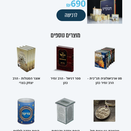
690
לרכישה
מוצרים נוספים
סט ארכיאולוגיה תנ"כית -
ספר דניאל - הרב זמיר
אוצר הסגולות - הרב
הרב זמיר כהן
כהן
יצחק בצרי
שרשרת ננו אשת חיל
קופת צדקה יוקרתית
קופת צדקה לילדים