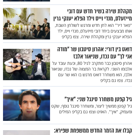
מקהלת שירה בשיר חדש עם דובי
מייזעלס, מנדי וייס וילד הפלא יענקי גרין
"פאר דיר" הוא לחן חדש ומרגש לשולחן השבת,
אותו מבצעים ביחד דובי מייזעלס, מנדי וייס, ילד
הפלא יענקי גרין ומקהלת שירה. צפו בקליפ
דואט בין דורי: אהרון סיטבון שר "מודה
אני לך" עם נכדו, שניאור אלבז
אהרון סיטבון כבר מתקרב לגיל 80, וכעת עובד על
אלבומו השני. לקראת בר המצווה של נכדו, שניאור
אלבז, הוא משחרר דואט מרגש בו הוא שר עם
נכדו. צפו גם בקליפ
גיל קפטן משחרר סינגל שני: "איך"
גיל קפטן ממשיך ליצור, ומשחרר סינגל נוסף, שקט
ומעמיק, "איך". האזינו וצפו גם בקליפ המילים
קבלו את הזמר החדש ממשפחת שפירא: