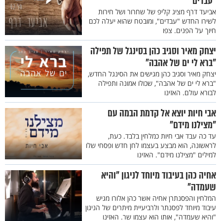
"עבדים"
אביעד דרף מציג קליפ של שחרור ושל חירות
לשירו החדש "עבדים", ומובטח שהוא יעלה לכם
חיוך על הפנים. צפו
יצחק מאיר וסגיב כהן בסינגל של תפילה
"ברא לי ים של אהבה"
יצחק מאיר וסגיב כהן מגישים את הסינגל החדש,
"ברא לי ים של אהבה", שכולו אמונה ותפילה
לבורא עולם. האזינו
אבי חיות יוצא אל קדמת הבמה עם
"מצילנו מידם"
עד כה עבד אבי חיות כמלחין בלבד. כעת,
לראשונה, הוא מבצע בעצמו לחן חדש ופסחי שלו
למילים "מצילנו מידם". האזינו
אחיה כהן בעיבוד מיוחד לניגון "והיא
שעמדה"
המלחין והפסנתרן אחיה אשר כהן אלורו מגיש
עיבוד מיוחד לפסנתר ולרביעיית מיתרים של הניגון
"והיא שעמדה", אותו הוא עצמו שר. האזינו