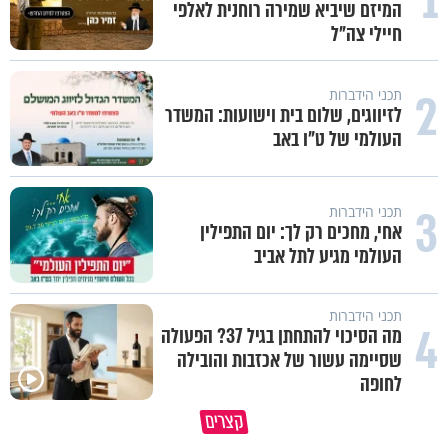
1
המיזם שיביא שמירה רוחנית לאלפי
חיילי צה"ל
2
תכני הידברות
לזיווגים, שלום בית וישועות: המשדר
העולמי של ט"ו באב
3
תכני הידברות
אחי, מחכים רק לך: יום התפילין
העולמי מגיע לתל אביב
תכני הידברות
4
מה הסיכוי להתחתן בגיל 37? הפעולה
שסיימה עשור של אכזבות והובילה
לחופה
תהיו אהרון הכהן - תשכינו שלום
כל קושי שחווית היה ניסיון לרומ
קצרים
ותרדפו שלום
אותך