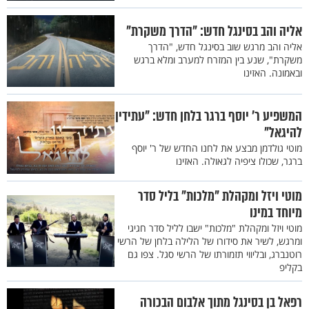
אליה והב בסינגל חדש: "הדרך משקרת"
אליה והב מרגש שוב בסינגל חדש, "הדרך
משקרת", שנע בין המזרח למערב ומלא ברגש
ובאמונה. האזינו
המשפיע ר' יוסף ברגר בלחן חדש: "עתידין
להיגאל"
מוטי גולדמן מבצע את לחנו החדש של ר' יוסף
ברגר, שכולו ציפיה לגאולה. האזינו
מוטי ויזל ומקהלת "מלכות" בליל סדר
מיוחד במינו
מוטי ויזל ומקהלת "מלכות" ישבו לליל סדר חגיגי
ומרגש, לשיר את סידורו של הלילה בלחן של הרשי
רוטנברג, ובליווי תזמורתו של הרשי סגל. צפו גם
בקליפ
רפאל בן בסינגל מתוך אלבום הבכורה