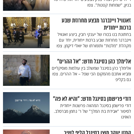
בניון, "שמחות קטנות". צפו
זאנוויל ויינברגר מבצע מחרוזת שבע
ברכות ייחודית
בחתונת בנו בכורו של יענקי רובין, ביצע זאנוויל
ויינברגר מחרוזת שבע ברכות ייחודית, יחד עם
מקהלת "מלכות" ותזמורתו של יואלי דיקמן. צפו
אלימלך כהן בסינגל חדש: "אל ההרים"
אלימלך כהן בסינגל שמשלב בין עולמות מוסיקליים
ומביא אתכם מהמקום הכי שפל – אל ההרים. צפו
גם בקליפ
דודי פרישמן בסינגל חדש: "והיא לא פה"
דודי פרישמן בסינגל המהווה פרשנות ייחודית
לסיפור "אבידת בת המלך" של ר' נחמן מברסלב.
האזינו
החזן יעקב מוצן בסינגל קליפ לשיר