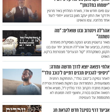
"ישמחו במלכותך"
עם סיום חודש אדר, מארח המלחין באיר מרטין
וידרקר את החזן יעקב מוצן בביצוע ייחודי לעוד
אחד מלחניו. צפו והאזינו
אהר'לה וינטרוב ובנו שואלים: "מה
נשתנה"
מאיר גרשטיין מגיש הפקה מוסיקלית מיוחדת
במינה, בביצוע של אהר'לה וינטרוב יחד עם בנו
הקטן, כשמקהלת "קול הנערים" מצטרפת ברקע.
האזינו
אלחי רפואה יוצא לדרך חדשה ומודה:
"ניסיתי להכניס תכנים דתיים ל’כוכב נולד’"
לאחר נסיקה ב"כוכב נולד", התחזקות רוחנית
משמעותית, התמודדות עם רווקות מאוחרת ופרידה
כואבת מחברו הקרוב הדר גולדין ז"ל, מוציא אלחי
רפואה אלבום בכורה, וחושף למה תמונתו לא
מתנוססת על העטיפה
אביעד דרף בסינגל חדש לקראת חג