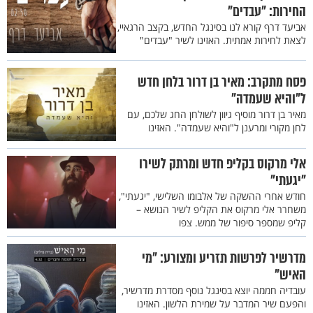
החירות: "עבדים"
אביעד דרף קורא לנו בסינגל החדש, בקצב הרגאיי,
לצאת לחירות אמתית. האזינו לשיר "עבדים"
פסח מתקרב: מאיר בן דרור בלחן חדש
ל"והיא שעמדה"
מאיר בן דרור מוסיף גיוון לשולחן החג שלכם, עם
לחן מקורי ומרענן ל"והיא שעמדה". האזינו
אלי מרקוס בקליפ חדש ומרתק לשירו
"יגעתי"
חודש אחרי ההשקה של אלבומו השלישי, "יגעתי",
משחרר אלי מרקוס את הקליפ לשיר הנושא –
קליפ שמספר סיפור של ממש. צפו
מדרשיר לפרשות תזריע ומצורע: "מי
האיש"
עובדיה חממה יוצא בסינגל נוסף מסדרת מדרשיר,
והפעם שיר המדבר על שמירת הלשון. האזינו