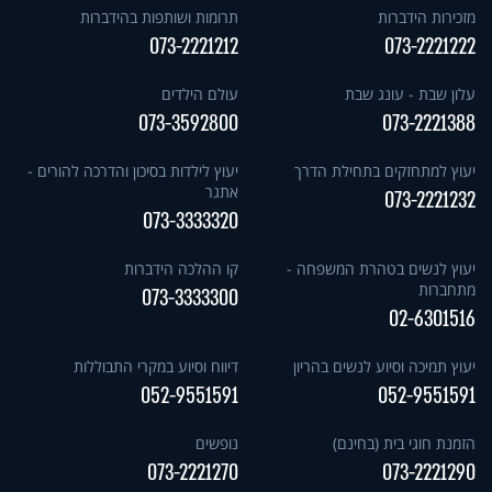
מזכירות הידברות
תרומות ושותפות בהידברות
073-2221212
073-2221222
עלון שבת - עונג שבת
עולם הילדים
073-3592800
073-2221388
יעוץ למתחזקים בתחילת הדרך
יעוץ לילדות בסיכון והדרכה להורים -
אתגר
073-2221232
073-3333320
יעוץ לנשים בטהרת המשפחה -
קו ההלכה הידברות
מתחברות
073-3333300
02-6301516
יעוץ תמיכה וסיוע לנשים בהריון
דיווח וסיוע במקרי התבוללות
052-9551591
052-9551591
הזמנת חוגי בית (בחינם)
נופשים
073-2221270
073-2221290