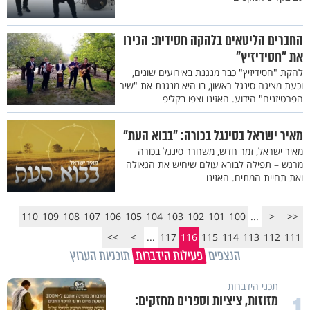
החברים הליטאים בלהקה חסידית: הכירו
את "חסידיזיץ"
להקת "חסידיזיץ" כבר מנגנת באירועים שונים,
וכעת מציגה סינגל ראשון, בו היא מנגנת את "שיר
הפרטיזנים" הידוע. האזינו וצפו בקליפ
מאיר ישראל בסינגל בכורה: "בבוא העת"
מאיר ישראל, זמר חדש, משחרר סינגל בכורה
מרגש – תפילה לבורא עולם שיחיש את הגאולה
ואת תחיית המתים. האזינו
110
109
108
107
106
105
104
103
102
101
100
...
<
<<
>>
>
...
117
116
115
114
113
112
111
הנצפים
פעילות הידברות
תוכניות הערוץ
תכני הידברות
מזוזות, ציציות וספרים מחזקים: