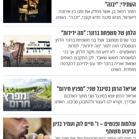
העתידי: "יבנה"
הזמר רפאל בן, אשר מחלק את זמנו בין אירופה
לישראל, מגיש סינגל חדש וקצבי, "יבנה". האזינו
הלחן של משפחת ברונר: "מה ידידות"
כבר שנים מסתובב אצל בני משפחת ברונר הלחן
הנוסטלגי הזה לזמר "מה ידידות". למרות
המאמצים – לא ידוע מה מקור הלחן, אך בני
המשפחה חששו שיאבד. לכן התקבצו האחים
שמואל ואריה ברונר יחד עם ילדיהם להקלטה
מיוחדת. האזינו
אריאל הרמן בסינגל שני: "מפרץ חירום"
אריאל הרמן יוצא בסינגל שני מתוך האלבום
שבדרך, וקורא לנו לעצור ולהתבונן סביבנו. האזינו
עולמות נפגשים – ר’ חיים לוק ועמיר בניון
בביצוע משותף
ר' חיים לוק ועמיר בניון מבצעים יחד את שירו של