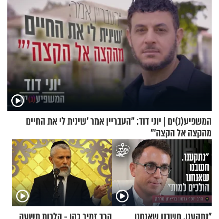
המשפיע(נ)ים | יוני דוד: "העבריין אמר 'שינית לי את החיים
מהקצה אל הקצה'"
"נתקענו. חשבנו שאנחנו
הרב זמיר כהן - הלכות תשעה