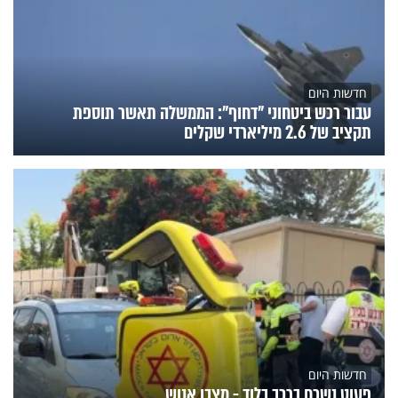
חדשות היום
עבור רכש ביטחוני "דחוף": הממשלה תאשר תוספת
תקציב של 2.6 מיליארדי שקלים
חדשות היום
פעוט נשכח ברכב בלוד - מצבו אנוש