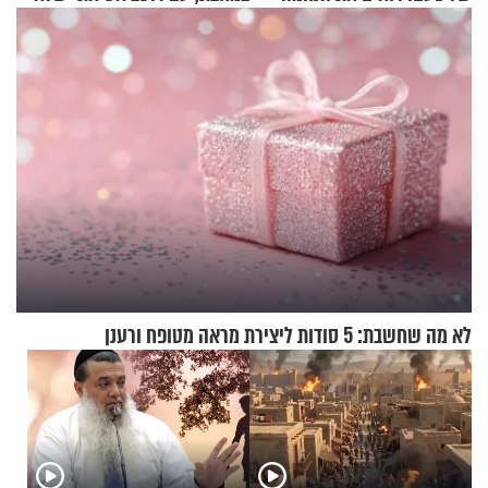
יישכח במהרה
לא מה שחשבת: 5 סודות ליצירת מראה מטופח ורענן