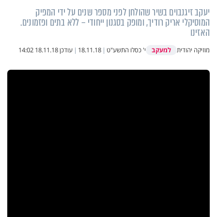
יעקב זיגנבוים בשיר שהולחן לפני מספר שנים על ידי המפיק
המוסיקלי אריק רודיך, ומופק בסגנון ייחודי – ללא בתים ופזמונים.
האזינו
למעקב
מוזיקה יהודית
י' כסלו התשע"ט
|
18.11.18
|
עודכן
18.11.18 14:02