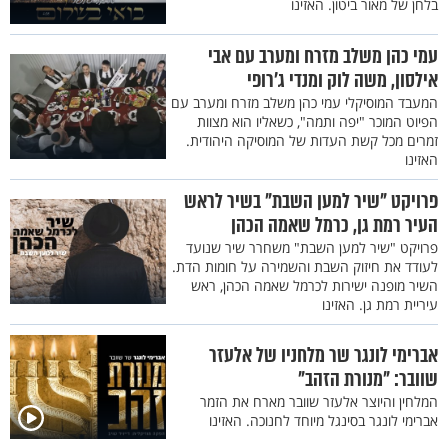
בלחן של מאור ביטון. האזינו
עמי כהן משלב מזרח ומערב עם אבי
אילסון, משה לוק ומנדי ג’רופי
המעבד המוסיקלי עמי כהן משלב מזרח ומערב עם
הפיוט המוכר "יפה ותמה", כשאליו הוא מצוות
זמרים מכל קשת העדות של המוסיקה היהודית.
האזינו
פרויקט "שיר למען השבת" בשיר לראש
העיר רמת גן, כרמל שאמה הכהן
פרויקט "שיר למען השבת" משחרר שיר שנועד
לעודד את חיזוק השבת והשמירה על חומות הדת.
השיר מופנה ישירות לכרמל שאמה הכהן, ראש
עיריית רמת גן. האזינו
אברימי לונגר שר מלחניו של אלעזר
שוובר: "מנורת הזהב"
המלחין והיוצר אלעזר שוובר מארח את הזמר
אברימי לונגר בסינגל מיוחד לחנוכה. האזינו