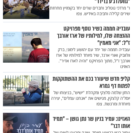
"גוועלדג'ע ברידר"
ר' מרדכי גוטליב וחברים שרים יחד בקומזיץ מחרוזת
שירים קלילה וחביבה באידיש. צפו
עובדיה חממה בשיר נוסף מפרויקט
ההנצחה שלו, למילותיו של ארז אורבך
ז"ל: "אני מאמין"
עובדיה חממה שר יחד עם יהושע לימוני, ברק
וולווביק ואורי ארנד, שיר מיוחד למילותיו של ארז
אורבך ז"ל, מתוך הפרויקט "והיה לארז אדיר".
האזינו
קליפ חדש שיעורר בכם את ההשתוקקות
לפתוח דף גמרא
החזן שלמה סלצקי ומקהלת "ישיש", בניצוחו של
יוסל'ה קלצקין, מגישים את "אנחנו עמלים", יצירה
מיוחדת ומרגשת. צפו
האזינו: עמיר בניון שר נתן גושן – "תמיד
אותו דבר"
עמיר בניון בביצוע מיוחד, שונה ומרענן לשירו של