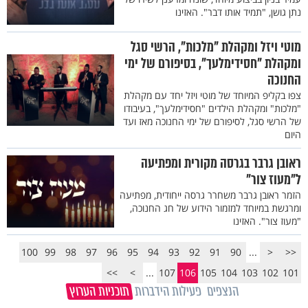
נתן גושן, "תמיד אותו דבר". האזינו
מוטי ויזל ומקהלת "מלכות", הרשי סגל
ומקהלת "חסידימלעך", בסיפורם של ימי
החנוכה
צפו בקליפ המיוחד של מוטי ויזל יחד עם מקהלת
"מלכות" ומקהלת הילדים "חסידימלעך", בעיבודו
של הרשי סגל, לסיפורם של ימי החנוכה מאז ועד
היום
ראובן גרבר בגרסה מקורית ומפתיעה
ל"מעוז צור"
הזמר ראובן גרבר משחרר גרסה ייחודית, מפתיעה
ומרגשת במיוחד למזמור הידוע של חג החנוכה,
"מעוז צור". האזינו
100
99
98
97
96
95
94
93
92
91
90
...
<
<<
>>
>
...
107
106
105
104
103
102
101
הנצפים
פעילות הידברות
תוכניות הערוץ