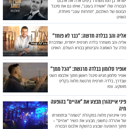
ישראל בן חמו משחרר בימים אלה את אלבום
הבכורה שלו "אשירה בעונג", ואיתו גם את סינגל
הבונוס של האלבום, "מחרוזת עונג" מיוחדת.
האזינו
אליה והב בבלדה חדשה: "כבר לא פוחד"
אליה והב משחרר בלדה חורפית ייחודית, שמדברת
כולה על האמונה והביטחון בבורא העולם. האזינו
אופיר סלומון בבלדה מרגשת: "הכל ממך"
אופיר סלומון מגיש סינגל ראשון מתוך אלבומו השני
שבדרך, בלדה חורפית מרגשת מלווה בקליפ
מושקע. צפו
פיני איינהורן מבצע את "אהיים" בהופעה
חיה
פיני איינהורן מלווה במקהלת "נשמה" ובתזמורתו
של אהרלה נחשוני, מבצע את השיר "אהיים" –
מתוך ההופעה שבצע בהשקת אלבום הבכורה