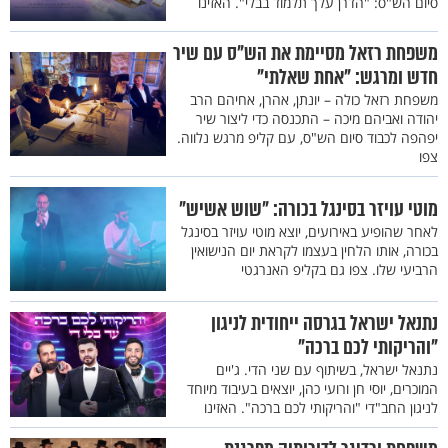
סיום הש"ס: "הדרן עלך תלמוד בבלי". האזינו
משפחת רזאל מסיימת את הש"ס עם שיר
חדש ומרגש: "אחת שאלתי"
משפחת רזאל כולה – יונתן, אהרן, אחיהם הרב
יהודה ואביהם מיכה – התכנסה כדי ליצור שיר
יפהפה לכבוד סיום הש"ס, עם קליפ מרגש נלווה.
צפו
מוטי עויזר בסינגל בכורה: "שוש אשיש"
לאחר שהופיע באירועים, יוצא מוטי עויזר בסינגל
בכורה, אותו הלחין בעצמו לקראת יום הנישואין
הרביעי שלו. צפו גם בקליפ האנרגטי
נתנאל ישראל בגרסה ייחודית לניגון
"והריקותי לכם ברכה"
נתנאל ישראל, בשיתוף עם שני הדי. ג'יים
המוכרים, יוסי חן ורועי כהן, יוצאים בעיבוד מיוחד
לניגון החב"די "והריקותי לכם ברכה". האזינו