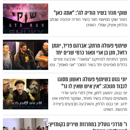
שוקי חוזר בשיר הודיה לה': "אתה כאן"
הזמר שוקי ממיאמי חוזר בשיר הודיה יפהפה שכתב
והלחין איציק שמלי. האזינו
שיתוף פעולה מרתק: אברהם פריד, יונתן
רזאל, חנן בן ארי ונאור כרמי שרים יחד
מתוך החזרות לפרויקט "צמאה": ארבעה זמרים
גדולים מופיעים יחד בשיר המוכר "אני מאמין". צפו
יוני גנוט בשיתוף פעולה ראשון מסוגו
לכבוד חנוכה: "אין איש שאין לו נר"
יוני גנוט, יהושע לימון, אילן דמרי ורועי אדרי
משתפים פעולה בשיר מיוחד, שמקור מילותיו אינו
ידוע. יוני גנוט הלחין, והארבעה מבצעים ביצירה
מרגשת. האזינו
ר' מרדכי גוטליב במחרוזת שירים בקומזיץ: