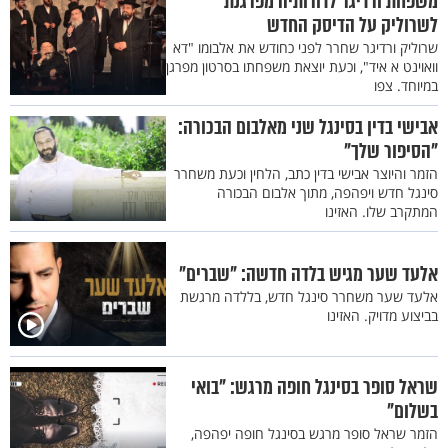
משפחת ורדיגר לדורותיה מפרגנת
לשרוליק על הדיסק החדש
שרוליק ורדיגר שחרר לפני כחודש את אלבומו "דא
וואוינט א איד", וכעת יוצאת משפחתו בסרטון מפרגן
במיוחד. צפו
אבישי בדין בסינגל שני מאלבום הבכורה:
"הסיפור שלך"
הזמר והיוצר אבישי בדין כתב, הלחין וכעת משחרר
סינגל חדש ויפהפה, מתוך אלבום הבכורה
המתקרב שלו. האזינו
אלעד שער מגיש בלדה חדשה: "שברים"
אלעד שער משחרר סינגל חדש, בללדה מרגשת
בביצוע מדויק. האזינו
שראל סופר בסינגל חופה מרגש: "בואי
בשלום"
הזמר שראל סופר מרגש בסינגל חופה יפהפה,