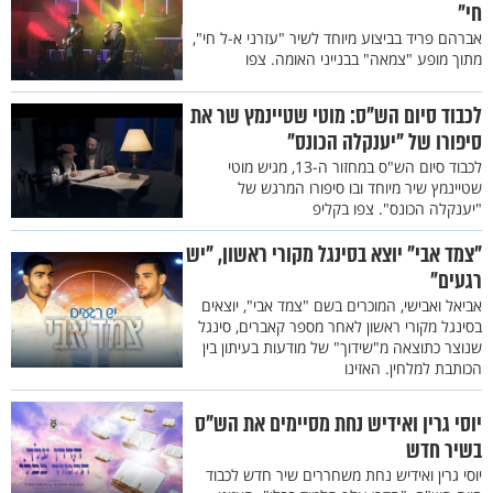
חי"
אברהם פריד בביצוע מיוחד לשיר "עזרני א-ל חי",
מתוך מופע "צמאה" בבנייני האומה. צפו
לכבוד סיום הש"ס: מוטי שטיינמץ שר את
סיפורו של "יענקלה הכונס"
לכבוד סיום הש"ס במחזור ה-13, מגיש מוטי
שטיינמץ שיר מיוחד ובו סיפורו המרגש של
"יענקלה הכונס". צפו בקליפ
"צמד אבי" יוצא בסינגל מקורי ראשון, "יש
רגעים"
אביאל ואבישי, המוכרים בשם "צמד אבי", יוצאים
בסינגל מקורי ראשון לאחר מספר קאברים, סינגל
שנוצר כתוצאה מ"שידוך" של מודעות בעיתון בין
הכותבת למלחין. האזינו
יוסי גרין ואידיש נחת מסיימים את הש"ס
בשיר חדש
יוסי גרין ואידיש נחת משחררים שיר חדש לכבוד