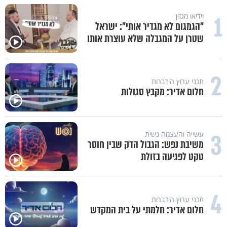
1
וידיאו מגזין
"הגמגום לא מגדיר אותי": ישראל
שטרן על המגבלה שלא עוצרת אותו
2
תכני ערוץ הידברות
חלום אדיר: מקבץ סגולות
3
עשייה והעצמה נשית
משיבת נפש: הגבול הדק שבין חוסר
טקט לפגיעה בזולת
4
תכני ערוץ הידברות
חלום אדיר: חלמתי על בית המקדש