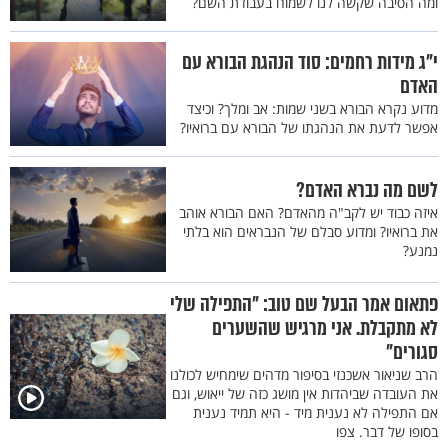
ומה הסיבה שקשה לנו לשמוח בעבודת השם?
י"ג מידות רחמים: סוד הנהגת הבורא עם
האדם
מדוע נקרא הבורא בשני שמות: אב ומלך? וכיצד
אפשר לדעת את הנהגתו של הבורא עם ברואיו?
לשם מה נברא האדם?
איזה כבוד יש לקב"ה מהאדם? האם הבורא אוהב
את ברואיו? ומדוע סבלם של הנבראים הוא בלתי
נמנע?
פתאום אמר הבעל שם טוב: "התפילה שלי
לא מתקבלת. אני מרגיש שהשערים
סגורים"
הרב שניאור אשכנזי בסיפור מדהים שימחיש לכולנו
את העובדה שביהדות אין מושג כזה של ייאוש, וגם
אם התפילה לא נענית מיד - היא תמיד נענית
בסופו של דבר. צפו