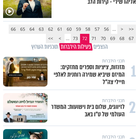
אליהו שירי - קירות הלב
66
65
64
63
62
61
60
59
58
57
56
...
<
<<
>>
>
...
73
72
71
70
69
68
67
הנצפים
פעילות הידברות
תוכניות הערוץ
תכני הידברות
1
מזוזות, ציציות וספרים מחזקים:
המיזם שיביא שמירה רוחנית לאלפי
חיילי צה"ל
2
תכני הידברות
לזיווגים, שלום בית וישועות: המשדר
העולמי של ט"ו באב
תכני הידברות