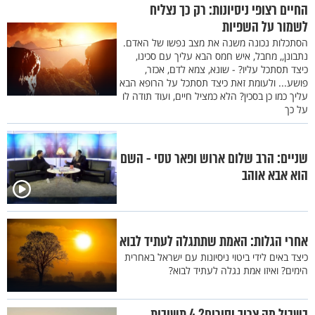
החיים רצופי ניסיונות: רק כך נצליח
לשמור על השפיות
הסתכלות נכונה משנה את מצב נפשו של האדם.
נתבונן,, מחבל, איש חמס הבא עליך עם סכינו,
כיצד תסתכל עליו? - שונא, צמא לדם, אכזר,
פושע... ולעומת זאת כיצד תסתכל על הרופא הבא
עליך כמו כן בסכין? הלא כמציל חיים, ועוד תודה לו
על כך
שניים: הרב שלום ארוש ופאר טסי - השם
הוא אבא אוהב
אחרי הגלות: האמת שתתגלה לעתיד לבוא
כיצד באים לידי ביטוי ניסיונות עם ישראל באחרית
הימים? ואיזו אמת נגלה לעתיד לבוא?
בשביל מה צריך יסורים? 4 תשובות