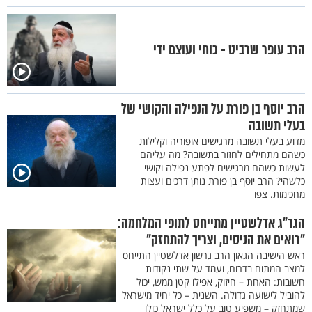
הרב עופר שרביט - כוחי ועוצם ידי
הרב יוסף בן פורת על הנפילה והקושי של
בעלי תשובה
מדוע בעלי תשובה מרגישים אופוריה וקלילות
כשהם מתחילים לחזור בתשובה? מה עליהם
לעשות כשהם מרגישים לפתע נפילה וקושי
כלשהי? הרב יוסף בן פורת נותן דרכים ועצות
מחכימות. צפו
הגר"ג אדלשטיין מתייחס לתופי המלחמה:
"רואים את הניסים, וצריך להתחזק"
ראש הישיבה הגאון הרב גרשון אדלשטיין התייחס
למצב המתוח בדרום, ועמד על שתי נקודות
חשובות: האחת – חיזוק, אפילו קטן ממש, יכול
להוביל לישועה גדולה. השנית – כל יחיד מישראל
שמתחזק – משפיע טוב על כלל ישראל כולו