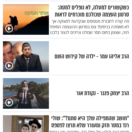
כשקשורים למעלה, לא נופלים למטה:
סרטון העצמה שכולכם מוכרחים לראות
מה קורה לחבורת מטפסים שנקלעת למצוקה אך
לא מאמינה בניסים? צפו בסרטון ההעצמה המיוחד
הזה, שצופן בתוכו מסר שכולנו צריכים לנצור בלבנו
הרב אליהו עמר - ילדה של קידוש השם
הרב יצחק פנגר - נקודת אור
"חושב שהתפילה שלך היא סתם?": שולי
רנד במסר חזק ומעורר שלא תרצו לפספס
סרטון קצר וקולע של שולי רנד, שמראה איך נראות