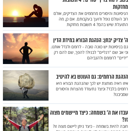
מחזקות
הניסיונות והיסורים מרוממים את הצדיקים, אולם
רוב העולם נופל ודועך בעקבותם. אם כן, מה
התועלת שיש בהם? 4 תשובות מחזקות
ה’ צדיק יבחן: הנהגת הבורא במידת הדין
גם בניסיונות יש כוונה טובה - לרומם ולגדל אותנו.
וכי אב שם "רגליים" לבניו?! להפך, שם להם רק
"ידיים" לרוממם ולהגביהם
הנהגת הרחמים: גם העונש בא להיטיב
איזו ראיה מוחצת יש לכך שהנהגת הבורא היא
רחמים בלבד? וכיצד נתעודד מהצרות והיסורים
שסביבנו?
עבדו את ה’ בשמחה: כיצד מיישמים מצוה
זו?
חובה להיות בשמחה - כיצד ניתן ליישם מצוה זו?