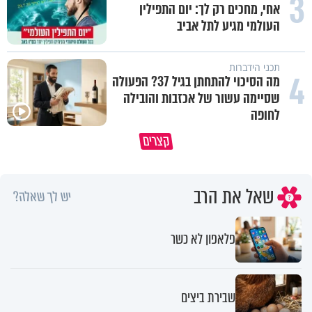
3
אחי, מחכים רק לך: יום התפילין
העולמי מגיע לתל אביב
תכני הידברות
4
מה הסיכוי להתחתן בגיל 37? הפעולה
שסיימה עשור של אכזבות והובילה
לחופה
לפעמים המערכת מפספסת את הלב
מותר לנשוף על בוטנים כדי להעי
קצרים
של הילדים שלנו
את הקליפות בשבת? 🥜
שאל את הרב
יש לך שאלה?
פלאפון לא כשר
שבירת ביצים