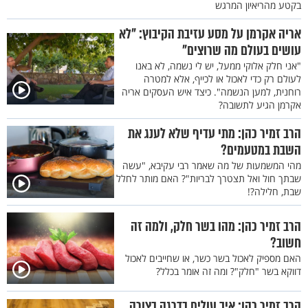
בקטע מהריאיון המרגש
אריה אקרמן על מסע עזיבת הקיבוץ: "לא
עושים בעולם מה שרוצים"
"אני חלק אלוקי ממעל, יש לי נשמה, לא באנו
לעולם רק כדי לאכול או לכייף, אלא למטרה
רוחנית, למען הנשמה". כיצד איש העסקים אריה
אקרמן הגיע לתשובה?
הרב זמיר כהן: מתי עדיף שלא לענג את
השבת במטעמים?
מהי המשמעות של מה שאמר רבי עקיבא, "עשה
שבתך חול ואל תצטרך לבריות"? האם מותר לחלל
שבת, חלילה?!
הרב זמיר כהן: מהו בשר חלק, ולמה זה
חשוב?
האם מספיק לאכול בשר כשר, או שחייבים לאכול
דווקא בשר "חלק"? ומה זה אומר בכלל?
הרב זמיר כהן: איך עולים בדרגה בצורה