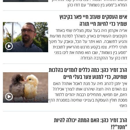
המלא ב"מסע בין נשמות" עם דודו כהן
איש העסקים שעזב חיי פאר בקיבוץ
שמיר כדי לחיות חיי תורה
אריה אקרמן היה בעל עסק מצליח שחי באחד
הקיבוצים העשירים בארץ, כשהלך לסדנת מודעות
והגיע לתשובה. הוא ויתר על הכל, ונאבק על חינוך
תורני לילדיו. צפו בקטע מרגש מהריאיון לתוכנית
"מסע בין נשמות", שבו הוא פותח את ליבו בפני
דודו כהן על ההקרבה הגדולה
הרב זמיר כהן: כמה כללים לומדים בהלכות
שחיטה, כדי למנוע צער בעלי חיים
איך יתכן להרוג חיה על מנת לאכול אותה? האם
גם האדם היה רוצה שיהרגו אותו לצורך אכילה?
היום, יום חמישי, מתחילים רבבות יהודים ללמוד
מסכת חולין העוסקת בענייני שחיטה במסגרת הדף
היומי
הרב זמיר כהן: האם המתה יכולה להיות
"חסד"?!