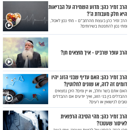
הרב זמיר כהן: מדוע השמירה על הבריאות
היא חלק מעבודת ה’?
הרב זמיר כהן בעצות מהרמב"ם – מתי נכון לאכול,
ומתי נכון להתפנות בשירותים?
הרב עופר שרביט - איך מוצאים חן?
הרב זמיר כהן: האם עדיף שבני הזוג יהיו
דומים זה לזה, או שונים לחלוטין?
האם אתם בשר וחלב, או יין ומים? היכן נמצאים
ההבדלים בין בני הזוג, ואיך יודעים אם ההבדלים
טובים לנישואין או רעים?
הרב זמיר כהן: מהי הסיבה הרפואית
לאיסור שעטנז?
מהו הנזק הרוחני של לבישת שעטנז, ואיזו בעיה