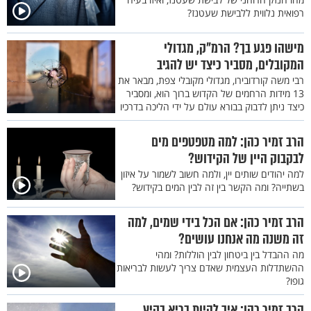
רפואית נלווית ללבישת שעטנז?
מישהו פגע בך? הרמ"ק, מגדולי
המקובלים, מסביר כיצד יש להגיב
רבי משה קורדובירו, מגדולי מקובלי צפת, מבאר את
13 מידות הרחמים של הקדוש ברוך הוא, ומסביר
כיצד ניתן לדבוק בבורא עולם על ידי הליכה בדרכיו
הרב זמיר כהן: למה מטפטפים מים
לבקבוק היין של הקידוש?
למה יהודים שותים יין, ולמה חשוב לשמור על איזון
בשתייה? ומה הקשר בין זה לבין המים בקידוש?
הרב זמיר כהן: אם הכל בידי שמים, למה
זה משנה מה אנחנו עושים?
מה ההבדל בין ביטחון לבין הוללות? ומהי
ההשתדלות העצמית שאדם צריך לעשות לבריאות
גופו?
הרב זמיר כהן: איך להיות בריא בקיץ