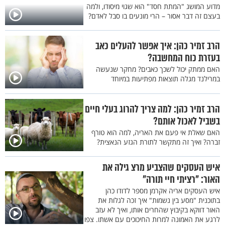
מדוע המושג "המתת חסד" הוא שגוי מיסודו, ולמה
בעצם זה דבר אסור – הרי מונעים בו סבל לאדם?
הרב זמיר כהן: איך אפשר להעלים כאב
בעזרת כוח המחשבה?
האם ממתק יכול לשכך כאבים? מחקר שנעשה
במרילנד מגלה תוצאות מפתיעות במיוחד
הרב זמיר כהן: למה צריך להרוג בעלי חיים
בשביל לאכול אותם?
האם שאלת אי פעם את האריה, למה הוא טורף
זברה? ואיך זה מתקשר לתורת הגזע הנאצית?
איש העסקים שהצביע מרצ גילה את
האור: "רציתי חיי תורה"
איש העסקים אריה אקרמן מספר לדודו כהן
בתוכנית "מסע בין נשמות" איך זכה לגלות את
האור דווקא בקיבוץ שהחרים אותו, ואיך לא עזב
לרגע את האמונה למרות החיכוכים עם אשתו. צפו