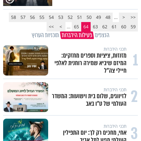
58
57
56
55
54
53
52
51
50
49
48
...
<
<<
>>
>
...
65
64
63
62
61
60
59
הנצפים
פעילות הידברות
תוכניות הערוץ
תכני הידברות
1
מזוזות, ציציות וספרים מחזקים:
המיזם שיביא שמירה רוחנית לאלפי
חיילי צה"ל
2
תכני הידברות
לזיווגים, שלום בית וישועות: המשדר
העולמי של ט"ו באב
3
תכני הידברות
אחי, מחכים רק לך: יום התפילין
העולמי מגיע לתל אביב