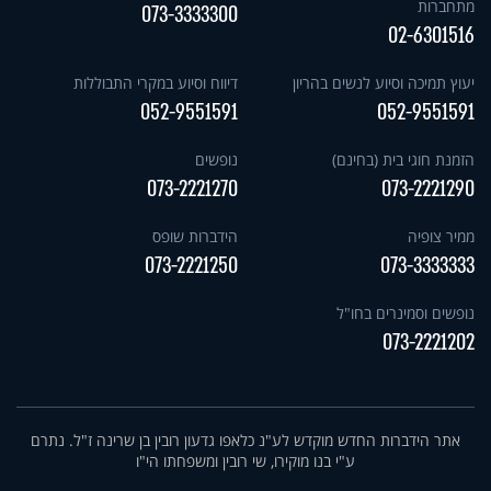
מתחברות
073-3333300
02-6301516
יעוץ תמיכה וסיוע לנשים בהריון
דיווח וסיוע במקרי התבוללות
052-9551591
052-9551591
הזמנת חוגי בית (בחינם)
נופשים
073-2221270
073-2221290
ממיר צופיה
הידברות שופס
073-2221250
073-3333333
נופשים וסמינרים בחו"ל
073-2221202
אתר הידברות החדש מוקדש לע"נ כלאפו גדעון רובין בן שרינה ז"ל. נתרם
ע"י בנו מוקירו, שי רובין ומשפחתו הי"ו