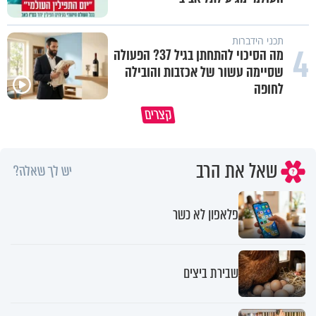
תכני הידברות
4
מה הסיכוי להתחתן בגיל 37? הפעולה
שסיימה עשור של אכזבות והובילה
לחופה
כך תשמרו על עצמכם ועל בני
קצרים
משפחתיכם בחופש הגדול
המפגש איתה שינה את חיי
שאל את הרב
יש לך שאלה?
פלאפון לא כשר
שבירת ביצים