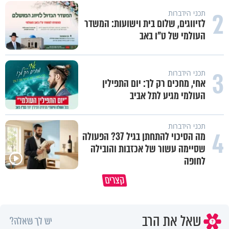
2
תכני הידברות
לזיווגים, שלום בית וישועות: המשדר
העולמי של ט"ו באב
3
תכני הידברות
אחי, מחכים רק לך: יום התפילין
העולמי מגיע לתל אביב
תכני הידברות
4
מה הסיכוי להתחתן בגיל 37? הפעולה
שסיימה עשור של אכזבות והובילה
לחופה
פותחים פתח קטן - ומקבלים עול
קצרים
תשתמש באהבה של השם לטובתך
עצום
שאל את הרב
יש לך שאלה?