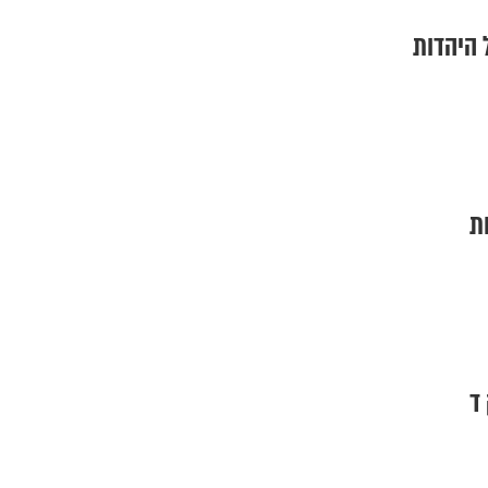
היהדות
ת
ד