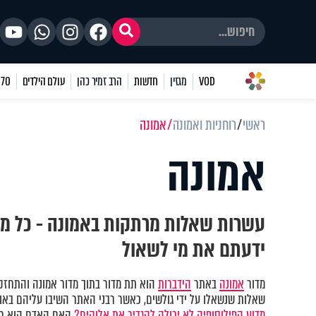
VOD
מגזין
חדשות
הרב זמיר כהן
עולם הילדים
70 שאלות
ראשי
רוחניות ואמונה
אמונה
אמונה
עשרות שאלות מרתקות באמונה - כל מ
ידעתם את מי לשאול
מדור
אמונה
באתר
הידברות
הוא תת מדור בתוך מדור אמונה והתחזקו
שאלות שנשאלו על ידי גולשים, כאשר רבני האתר השיבו עליהם באופן
מדוע הפילוסופיה לא יכולה להגדיר את אלוקים?
האם האדם הוא חל