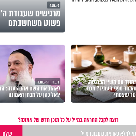
אמונה
מרגישים שעבודת ה' 
פשוט משחשבתם
מודד עם קשיי הפרנסה,
מבחן האמונה
הפחד מפני העתיד? מכתב
לאהוב את השם אהבה עזה: הר
סר עוצמתי
יגאל כהן על מבחן האמונה
רוצה לקבל התראה במייל על כל תוכן חדש של אמונה?