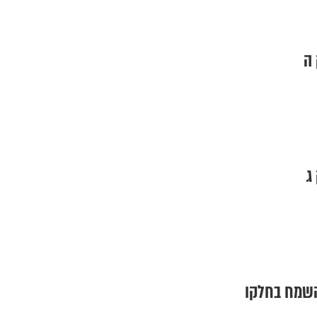
 ה
ג
השמח בחלקו