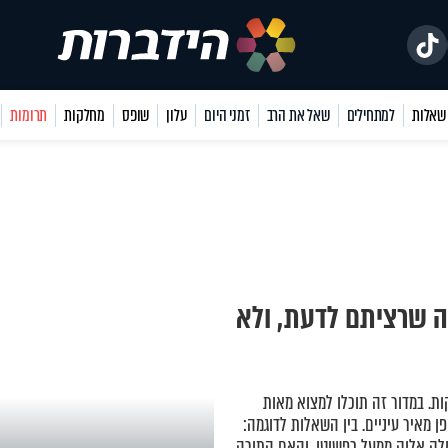
למתחילים
שאל את הרב
זמני היום
עלון
שופס
מחלקות
תרומות
ה שרציתם לדעת, ולא
ת. במדור זה תוכלו למצוא מאות
 מאיר עיניים. בין השאלות לדוגמה:
ק אלוק ממעל כפשוטו, והאם התורה