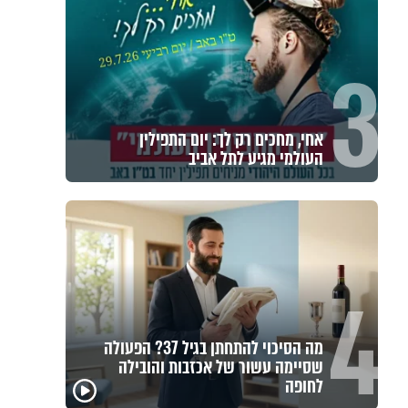
3
אחי, מחכים רק לך: יום התפילין
העולמי מגיע לתל אביב
4
מה הסיכוי להתחתן בגיל 37? הפעולה
שסיימה עשור של אכזבות והובילה
פגיעה
לחופה
מכילי