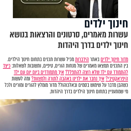
חינוך ילדים
עשרות מאמרים, סרטונים והרצאות בנושא
חינוך ילדים בדרך היהדות
מדור חינוך ילדים
באתר
הידברות
מכיל עשרות תכנים בתחום חינוך הילדים.
בין התכנים תמצאו מאמרים של מנחות הורים, טיפים, ותשובות לשאלות:
כיצד
להתמודד עם ילד שלא רוצה להתפלל?
איך מתמודדים ביום יום עם ילד
היפראקטיבי?
איך נחבר את ילדינו באהבה לתורה ולמצוות?
ומה לעשות
כשהבן מדבר על שימוש בסמים ובאלכוהול? מדור מומלץ להורים ומורים ולכל
מי שמתעניין בתחום חינוך הילדים בדרך היהדות.