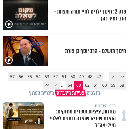
פרק 2: חינוך ילדים לחיי תורה ומצוות -
הרב זמיר כהן
חינוך מושלם - הרב יוסף בן פורת
57
56
55
54
53
52
51
50
49
48
47
...
<
<<
>>
>
...
64
63
62
61
60
59
58
הנצפים
פעילות הידברות
תוכניות הערוץ
תכני הידברות
1
מזוזות, ציציות וספרים מחזקים:
המיזם שיביא שמירה רוחנית לאלפי
חיילי צה"ל