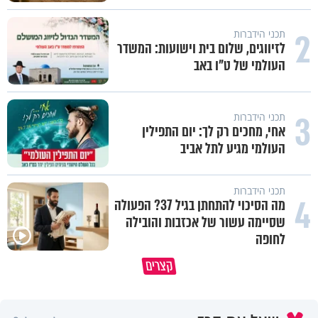
2
תכני הידברות
לזיווגים, שלום בית וישועות: המשדר
העולמי של ט"ו באב
3
תכני הידברות
אחי, מחכים רק לך: יום התפילין
העולמי מגיע לתל אביב
תכני הידברות
4
מה הסיכוי להתחתן בגיל 37? הפעולה
שסיימה עשור של אכזבות והובילה
לחופה
פותחים פתח קטן - ומקבלים עול
קצרים
תשתמש באהבה של השם לטובתך
עצום