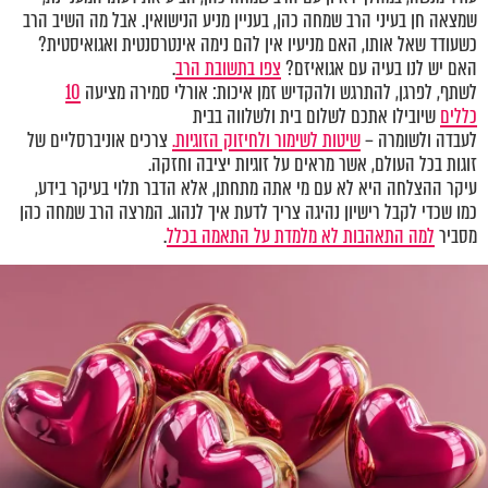
שמצאה חן בעיני הרב שמחה כהן, בעניין מניע הנישואין. אבל מה השיב הרב
כשעודד שאל אותו, האם מניעיו אין להם נימה אינטרסנטית ואגואיסטית?
האם יש לנו בעיה עם אגואיזם?
צפו בתשובת הרב
.
לשתף, לפרגן, להתרגש ולהקדיש זמן איכות: אורלי סמירה מציעה
10
כללים
שיובילו אתכם לשלום בית ולשלווה בבית
לעבדה ולשומרה –
שיטות לשימור ולחיזוק הזוגיות.
צרכים אוניברסליים של
זוגות בכל העולם, אשר מראים על זוגיות יציבה וחזקה.
עיקר ההצלחה היא לא עם מי אתה מתחתן, אלא הדבר תלוי בעיקר בידע,
כמו שכדי לקבל רישיון נהיגה צריך לדעת איך לנהוג. המרצה הרב שמחה כהן
מסביר
למה התאהבות לא מלמדת על התאמה בכלל
.