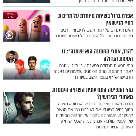
שאנחנו חיים במתח הזה כל הזמן
אפרת ברזל בשיחה מיוחדת על מריבות
בחיי הנישואין
האם אתם רבים? למה חשוב לריב, ואיך רבים
בצורה נכונה וטובה? אפרת ברזל בשיחה מיוחדת
"הרב, אחרי החתונה הוא ישתנה": זו
הטעות הגדולה
מהי הטעות הגדולה בטענה שבן הזוג ישתנה
לאחר החתונה, מהם הסימנים שמעוררים דאגה?
הרב ישראל לוי במסר חשוב במיוחד)
מהי התפיסה התודעתית השגויה העומדת
מאחורי הגירושין?
הרבה מאתנו חולקים זוגיות שלאו דווקא נוצרה
מתוך בסיס רציונלי. אם לא בנינו נכון את הגשר
לרגש זה, העוזר לנו לחבור אל המהות הפנימית
של העומד מולנו - אנחנו נגלה שככל שיחלפו
השנים, הגשר יתמוטט