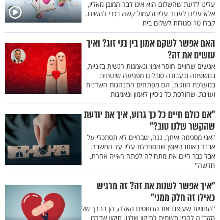
עלינו לדעת שהשלום הוא אינו דבר המובן מאליו,
אלא עלינו לעבוד עליו ולעמול קשה בכדי להשיגו.
קבלו 10 סגולות לשלום בית
האם אפשר לשקם אמון בין בני זוג? ואיך
עושים את זה?
אנשים שחווים חוסר אמון ונאמנות רגשית בזוגיות,
במשפחה ובעבודה סובלים מפגיעה שיטתית
במערכת הזוגית. הם מפתחים התנהגות חשדנית
ועוינת, שהורסת כל ניסיון לאמון ונאמנות
"אם כולם חיים כל כך גרוע, איך את יודעת
שהקשר שלנו טוב?"
"אני מסכימה איתך, נגה, שבחיים לא תסתכלי על
אבנר באותו האופן שהסתכלת עליו עד המשבר.
אבל כבר היום את מתחילה לפתח ראייה אחרת,
חדשה"
"איך אפשר לשנות את זה? זה מרגיש
כאילו זה חלק ממני"
"החוויות שעיצבו את הדפוסים האלה, הן הדרך של
הקב"ה להכין תשתית לתיקון שלנו. תיקון שדרכו