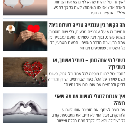
"איך זה יכול להיות שהוא לא מוצא את הכוחות
האלה אלי? אני כזו מאיימת? קשה כל כך להגיע
אלי?", התעצבנה נופר
מה הקשר בין עגבנייה טרייה לשלום בית?
תחשוב רגע על עגבנייה טבעית, בלי שום תוספות.
נשמע פשוט, נכון? אבל כשאתה טועם עגבנייה כזו,
אתה מבין שזה הדבר האמיתי. הטעם הטבעי, בלי
כל השטויות שמוסיפים מבחוץ
בשביל מי אתה נותן – בשביל אשתך, או
בשבילך?
"חסד יכול להיות מופנה לכל אחד ובלי גבול, פשוט
גשם שיורד על הכל, בעוד שברחמים יש דין ומדידה
לדייק ולהתאים את אותו כוח של נתינה"
איך אגרום לבעלי לעשות את מה שאני
רוצה?
את רוצה לשתף. את מזמינה אותו לשמוע
ולהתקרב, אבל הוא לא חייב. את מתבטאת קודם
כל בשבילך, ולא כדי לקבל ממנו הכלה ואישור