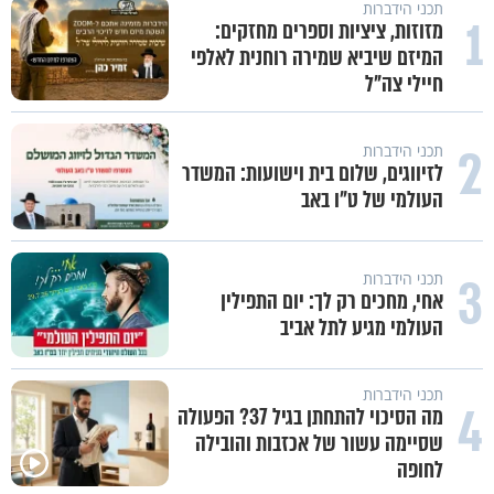
תכני הידברות
1
מזוזות, ציציות וספרים מחזקים:
המיזם שיביא שמירה רוחנית לאלפי
חיילי צה"ל
2
תכני הידברות
לזיווגים, שלום בית וישועות: המשדר
העולמי של ט"ו באב
3
תכני הידברות
אחי, מחכים רק לך: יום התפילין
העולמי מגיע לתל אביב
תכני הידברות
4
מה הסיכוי להתחתן בגיל 37? הפעולה
שסיימה עשור של אכזבות והובילה
לחופה
באיזה ארץ לומדים יותר גמרא בדרום