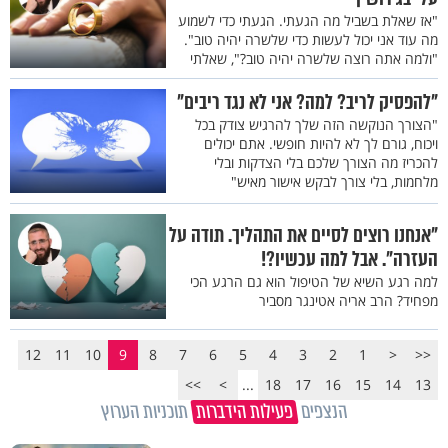
"אז שאלת בשביל מה הגעתי. הגעתי כדי לשמוע
מה עוד אני יכול לעשות כדי שלשרה יהיה טוב".
"ולמה אתה רוצה שלשרה יהיה טוב?", שאלתי
"להפסיק לריב? למה? אני לא נגד ריבים"
"הצורך הנוקשה הזה שלך להרגיש צודק בכל
ויכוח, גורם לך לא להיות חופשי. אתם יכולים
להכריז מה הצורך שלכם בלי הצדקות ובלי
מלחמות, בלי צורך לבקש אישור מאיש"
"אנחנו רוצים לסיים את התהליך. תודה על
העזרה". אבל למה עכשיו?!
למה רגע השיא של הטיפול הוא גם הרגע הכי
מפחיד? הרב אריה אטינגר מסביר
12
11
10
9
8
7
6
5
4
3
2
1
<
<<
>>
>
...
18
17
16
15
14
13
הנצפים
פעילות הידברות
תוכניות הערוץ