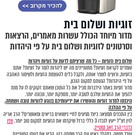
זוגיות ושלום בית
מדור מיוחד הכולל עשרות מאמרים, הרצאות
וסרטונים לזוגיות ושלום בית על פי היהדות
שלום בית וזוגיות – כל מה שרציתם לדעת על זוגיות ויהדות
עומדים לקראת זוגיות? מתעניינים מה יש ליהדות לומר על זוגיות? אתם
בזוגיות, ורוצים לשפר אותה, ולקבל כלים להעצמת הזוגיות ולשימור האהבה
על פי היהדות? הגעתם למקום הנכון.
מדור זוגיות באתר הידברות מכיל את כל התוכן שאתם זקוקים לו על מנת
להפוך את הזוגיות שלכם לטובה יותר, מספקת יותר, ונכונה יותר.
היכנסו
למדור זוגיות
והעשירו את ידיעותיכם בנוגע לזוגיות טובה ושמחה,
על פי ההלכה
בין התכנים תמצאו: כיצד מגיעים לחיי נישואים בריאים ומאושרים? הרב אריה
לוין זצ"ל ייעץ לנכדו 3 כללי ברזל שיקדמו את הזוגיות למקום טוב יותר.
צפו
בדברי הרב זאב נמטייב
.
עודד מנשה, במהלך ראיון עם הרב שמחה כהן, הביע את דעתו המעניינת,