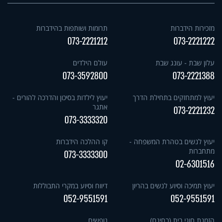
מזכירות הידברות
תרומות ושותפות בהידברות
073-2221212
073-2221222
עלון שבת - עונג שבת
עולם הילדים
073-3592800
073-2221388
יעוץ למתחזקים בתחילת הדרך
יעוץ לילדות בסיכון והדרכה להורים -
אתגר
073-2221232
073-3333320
יעוץ לנשים בטהרת המשפחה -
קו ההלכה הידברות
מתחברות
073-3333300
02-6301516
יעוץ תמיכה וסיוע לנשים בהריון
דיווח וסיוע במקרי התבוללות
052-9551591
052-9551591
הזמנת חוגי בית (בחינם)
נופשים