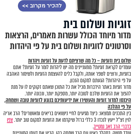
זוגיות ושלום בית
מדור מיוחד הכולל עשרות מאמרים, הרצאות
וסרטונים לזוגיות ושלום בית על פי היהדות
שלום בית וזוגיות – כל מה שרציתם לדעת על זוגיות ויהדות
עומדים לקראת זוגיות? מתעניינים מה יש ליהדות לומר על זוגיות? אתם
בזוגיות, ורוצים לשפר אותה, ולקבל כלים להעצמת הזוגיות ולשימור האהבה
על פי היהדות? הגעתם למקום הנכון.
מדור זוגיות באתר הידברות מכיל את כל התוכן שאתם זקוקים לו על מנת
להפוך את הזוגיות שלכם לטובה יותר, מספקת יותר, ונכונה יותר.
היכנסו
למדור זוגיות
והעשירו את ידיעותיכם בנוגע לזוגיות טובה ושמחה,
על פי ההלכה
בין התכנים תמצאו: כיצד מגיעים לחיי נישואים בריאים ומאושרים? הרב אריה
לוין זצ"ל ייעץ לנכדו 3 כללי ברזל שיקדמו את הזוגיות למקום טוב יותר.
צפו
בדברי הרב זאב נמטייב
.
עודד מנשה, במהלך ראיון עם הרב שמחה כהן, הביע את דעתו המעניינת,