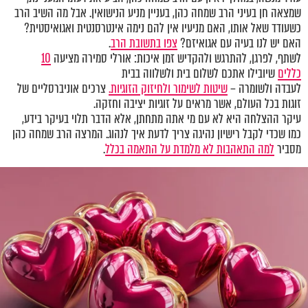
שמצאה חן בעיני הרב שמחה כהן, בעניין מניע הנישואין. אבל מה השיב הרב
כשעודד שאל אותו, האם מניעיו אין להם נימה אינטרסנטית ואגואיסטית?
האם יש לנו בעיה עם אגואיזם?
צפו בתשובת הרב
.
לשתף, לפרגן, להתרגש ולהקדיש זמן איכות: אורלי סמירה מציעה
10
כללים
שיובילו אתכם לשלום בית ולשלווה בבית
לעבדה ולשומרה –
שיטות לשימור ולחיזוק הזוגיות.
צרכים אוניברסליים של
זוגות בכל העולם, אשר מראים על זוגיות יציבה וחזקה.
עיקר ההצלחה היא לא עם מי אתה מתחתן, אלא הדבר תלוי בעיקר בידע,
כמו שכדי לקבל רישיון נהיגה צריך לדעת איך לנהוג. המרצה הרב שמחה כהן
מסביר
למה התאהבות לא מלמדת על התאמה בכלל
.