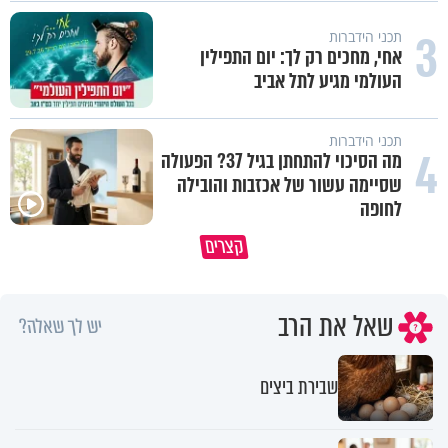
3
תכני הידברות
אחי, מחכים רק לך: יום התפילין
העולמי מגיע לתל אביב
תכני הידברות
4
מה הסיכוי להתחתן בגיל 37? הפעולה
שסיימה עשור של אכזבות והובילה
לחופה
באיזה ארץ לומדים יותר גמרא בדרום
קצרים
קוריאה או בישראל?
כל מה שנשבר יכול להיבנות מחד
שאל את הרב
יש לך שאלה?
שבירת ביצים