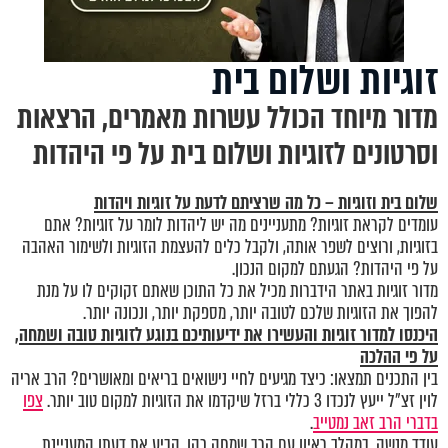
זוגיות ושלום בית
מדור מיוחד הכולל עשרות מאמרים, הרצאות
וסרטונים לזוגיות ושלום בית על פי היהדות
שלום בית וזוגיות – כל מה שרציתם לדעת על זוגיות ויהדות
עומדים לקראת זוגיות? מתעניינים מה יש ליהדות לומר על זוגיות? אתם
בזוגיות, ורוצים לשפר אותה, ולקבל כלים להעצמת הזוגיות ולשימור האהבה
על פי היהדות? הגעתם למקום הנכון.
מדור זוגיות באתר הידברות מכיל את כל התוכן שאתם זקוקים לו על מנת
להפוך את הזוגיות שלכם לטובה יותר, מספקת יותר, ונכונה יותר.
היכנסו
למדור זוגיות
והעשירו את ידיעותיכם בנוגע לזוגיות טובה ושמחה,
על פי ההלכה
בין התכנים תמצאו: כיצד מגיעים לחיי נישואים בריאים ומאושרים? הרב אריה
לוין זצ"ל ייעץ לנכדו 3 כללי ברזל שיקדמו את הזוגיות למקום טוב יותר.
צפו
בדברי הרב זאב נמטייב
.
עודד מנשה, במהלך ראיון עם הרב שמחה כהן, הביע את דעתו המעניינת,