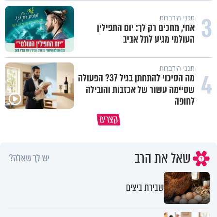
3
תכני הידברות
אחי, מחכים רק לך: יום התפילין
העולמי מגיע לתל אביב
תכני הידברות
4
מה הסיכוי להתחתן בגיל 37? הפעולה
שסיימה עשור של אכזבות והובילה
לחופה
קצרים
מדוע האמונה נמשלה למלח?
גם ׳הרע׳ זה הרחמים של בורא ע
שאל את הרב
יש לך שאלה?
שבירת ביצים