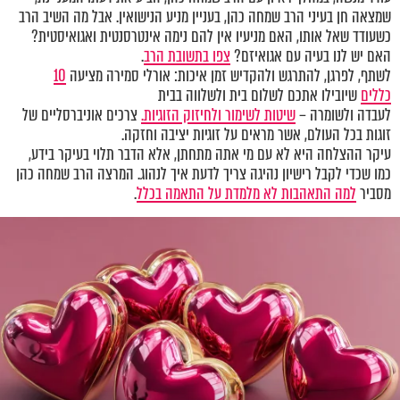
שמצאה חן בעיני הרב שמחה כהן, בעניין מניע הנישואין. אבל מה השיב הרב
כשעודד שאל אותו, האם מניעיו אין להם נימה אינטרסנטית ואגואיסטית?
האם יש לנו בעיה עם אגואיזם?
צפו בתשובת הרב
.
לשתף, לפרגן, להתרגש ולהקדיש זמן איכות: אורלי סמירה מציעה
10
כללים
שיובילו אתכם לשלום בית ולשלווה בבית
לעבדה ולשומרה –
שיטות לשימור ולחיזוק הזוגיות.
צרכים אוניברסליים של
זוגות בכל העולם, אשר מראים על זוגיות יציבה וחזקה.
עיקר ההצלחה היא לא עם מי אתה מתחתן, אלא הדבר תלוי בעיקר בידע,
כמו שכדי לקבל רישיון נהיגה צריך לדעת איך לנהוג. המרצה הרב שמחה כהן
מסביר
למה התאהבות לא מלמדת על התאמה בכלל
.