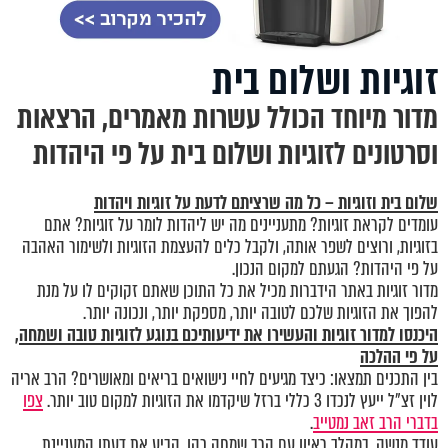
זוגיות ושלום בית
מדור מיוחד הכולל עשרות מאמרים, הרצאות
וסרטונים לזוגיות ושלום בית על פי היהדות
שלום בית וזוגיות – כל מה שרציתם לדעת על זוגיות ויהדות
עומדים לקראת זוגיות? מתעניינים מה יש ליהדות לומר על זוגיות? אתם
בזוגיות, ורוצים לשפר אותה, ולקבל כלים להעצמת הזוגיות ולשימור האהבה
על פי היהדות? הגעתם למקום הנכון.
מדור זוגיות באתר הידברות מכיל את כל התוכן שאתם זקוקים לו על מנת
להפוך את הזוגיות שלכם לטובה יותר, מספקת יותר, ונכונה יותר.
היכנסו
למדור זוגיות
והעשירו את ידיעותיכם בנוגע לזוגיות טובה ושמחה,
על פי ההלכה
בין התכנים תמצאו: כיצד מגיעים לחיי נישואים בריאים ומאושרים? הרב אריה
לוין זצ"ל ייעץ לנכדו 3 כללי ברזל שיקדמו את הזוגיות למקום טוב יותר.
צפו
בדברי הרב זאב נמטייב
.
עודד מנשה, במהלך ראיון עם הרב שמחה כהן, הביע את דעתו המעניינת,