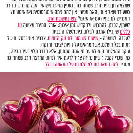
שמצאה חן בעיני הרב שמחה כהן, בעניין מניע הנישואין. אבל מה השיב הרב
כשעודד שאל אותו, האם מניעיו אין להם נימה אינטרסנטית ואגואיסטית?
האם יש לנו בעיה עם אגואיזם?
צפו בתשובת הרב
.
לשתף, לפרגן, להתרגש ולהקדיש זמן איכות: אורלי סמירה מציעה
10
כללים
שיובילו אתכם לשלום בית ולשלווה בבית
לעבדה ולשומרה –
שיטות לשימור ולחיזוק הזוגיות.
צרכים אוניברסליים של
זוגות בכל העולם, אשר מראים על זוגיות יציבה וחזקה.
עיקר ההצלחה היא לא עם מי אתה מתחתן, אלא הדבר תלוי בעיקר בידע,
כמו שכדי לקבל רישיון נהיגה צריך לדעת איך לנהוג. המרצה הרב שמחה כהן
מסביר
למה התאהבות לא מלמדת על התאמה בכלל
.