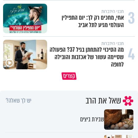
3
תכני הידברות
אחי, מחכים רק לך: יום התפילין
העולמי מגיע לתל אביב
תכני הידברות
4
מה הסיכוי להתחתן בגיל 37? הפעולה
שסיימה עשור של אכזבות והובילה
לחופה
איך שומרים על זוגיות טובה לאורך
האי שנולד מהאש - המשיח שנול
קצרים
השנים?
בחורבן
שאל את הרב
יש לך שאלה?
שבירת ביצים